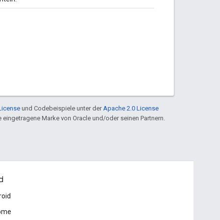
License
und Codebeispiele unter der
Apache 2.0 License
ine eingetragene Marke von Oracle und/oder seinen Partnern.
d
roid
ome