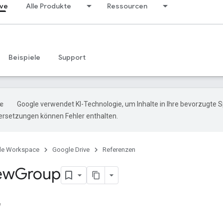
ive
Alle Produkte
Ressourcen
Beispiele
Support
Google verwendet KI-Technologie, um Inhalte in Ihre bevorzugte 
ersetzungen können Fehler enthalten.
le Workspace
Google Drive
Referenzen
ew
Group
e