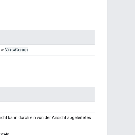
View
Group
sse
.
icht kann durch ein von der Ansicht abgeleitetes
hteln.