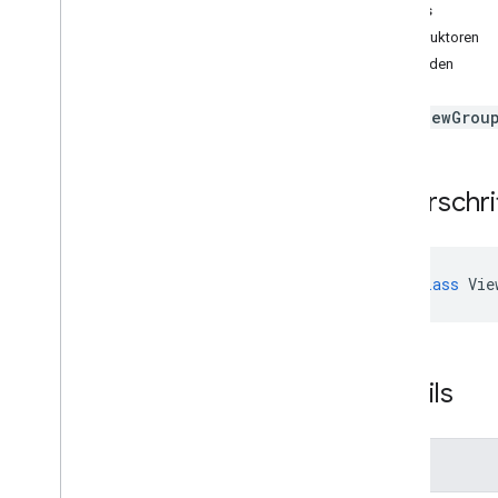
Regionsklassifikatoren
Details
Unterschiede zwischen geteilten
Konstruktoren
Ablagen und „Meine Ablage“
Methoden
Nutzungsbeschränkungen
Eine
ViewGrou
Drive Activity API
v2
Clientbibliotheken
Unterschri
Clientbibliotheken herunterladen
Drive Labels API
export
class
Vie
v2
v2beta
Clientbibliotheken
Nutzungsbeschränkungen
Details
Google Picker API
Zusammenfassung
Finale
Classes