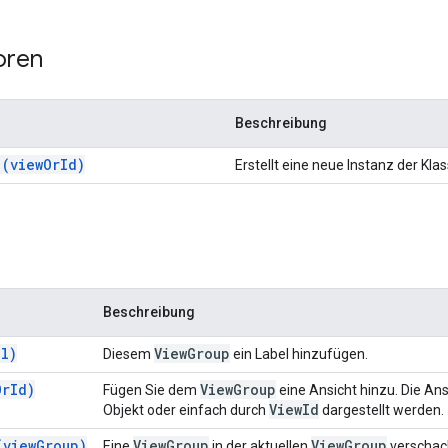
oren
Beschreibung
)(viewOrId)
Erstellt eine neue Instanz der Kla
Beschreibung
el)
View
Group
Diesem
ein Label hinzufügen.
OrId)
View
Group
Fügen Sie dem
eine Ansicht hinzu. Die Ans
View
Id
Objekt oder einfach durch
dargestellt werden.
(viewGroup)
View
Group
View
Group
Eine
in der aktuellen
verschac