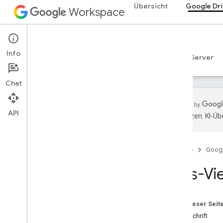
Übersicht
Google Dr
Workspace
Google Drive
Info
Übersicht
Leitfäden
Referenzen
MCP-Server
Chat
API
übersetzen. KI-Üb
Drive API
v3
Startseite
Goog
v2
Clientbibliotheken
Kurs-Vi
Suchbegriffe und Operatoren
Unterstützte MIME-Typen
MIME-Typen für den Export
Auf dieser Seit
Rollen und Berechtigungen
Unterschrift