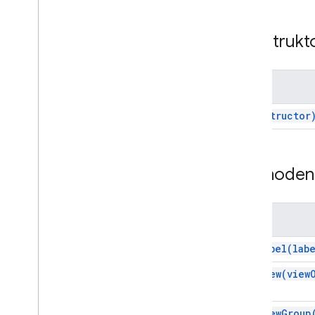
Docs
Upload
View
Docs
View
Picker
Konstrukt
Picker
Builder
Resource
Id
Ansicht
Name
View
Group
(constructor
Übersicht
Konstruktoren
Methoden
Methoden
Enums
Interfaces
Typaliasse
Name
addLabel(lab
addView(view
addViewGroup