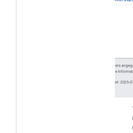
Sofern nicht anders angege
lizenziert. Weitere Informa
Zuletzt aktualisiert: 2025-0
Engagieren
Google Developer Program
Google Developer Groups