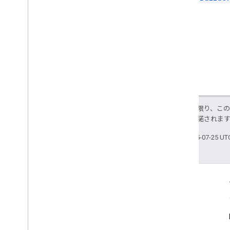
set
Locale
set
Max
Items
set
OAuth
Token
set
Origin
set
Relay
Url
set
Selectable
Mime
Types
set
Size
set
Title
to
Uri
特に記載のない限り、こ
Resource
Id
ス
により使用許諾されま
表示
最終更新日 2025-07-25 U
View
Group
列挙型
インターフェース
タイプ エイリアス
つながる
Google Developer Program
Google Developer Groups