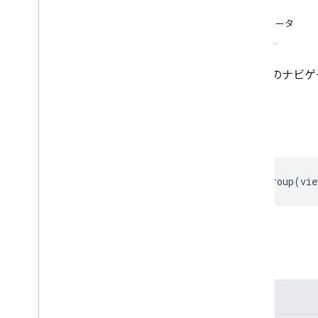
リージョン分類
詳細
共有ドライブとマイドライブの違い
パラメータ
使用制限
戻り値
Drive Activity API
最上位のナビゲー
v2
クライアント ライブラリ
クライアント ライブラリをダウンロー
署名
ドする
Drive Labels API
addViewGroup
(
vie
v2
v2beta
クライアント ライブラリ
使用制限
詳細
Google Picker API
概要
省略可
クラス