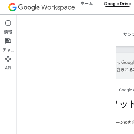
ホーム
Google Drive
Workspace
Google Drive
情報
概要
ガイド
リファレンス
MCP サーバー
サン
チャット
API
は誤りが含まれる
Drive API
v3
ホーム
Google 
v2
クライアント ライブラリ
メソッド 
検索クエリのキーワードと演算子
サポートされている MIME タイプ
エクスポート MIME タイプ
このページの内
ロールと権限
署名