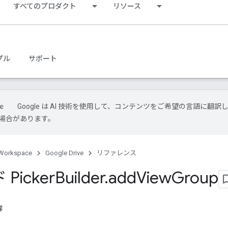
すべてのプロダクト
リソース
プル
サポート
Google は AI 技術を使用して、コンテンツをご希望の言語に翻訳
場合があります。
Workspace
Google Drive
リファレンス
Picker
Builder
.
add
View
Group
容