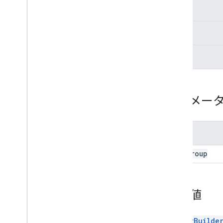
Docs
Upload
View
決勝
Docs
View
Picker
保護
Picker
Builder
概要
静的
メソッド
add
View
add
View
Group
build
パラメー
disable
Feature
enable
Feature
get
Relay
Url
名前
get
Title
view
Group
hide
Title
Bar
is
Feature
Enabled
set
App
Id
戻り値
set
Callback
set
Developer
Key
set
Document
PickerBuilde