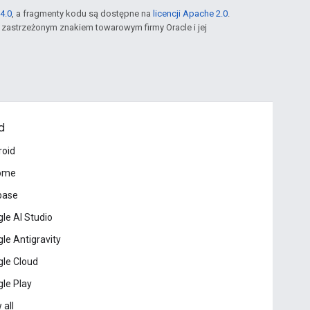
4.0
, a fragmenty kodu są dostępne na
licencji Apache 2.0
.
st zastrzeżonym znakiem towarowym firmy Oracle i jej
d
roid
ome
base
le AI Studio
le Antigravity
le Cloud
le Play
 all