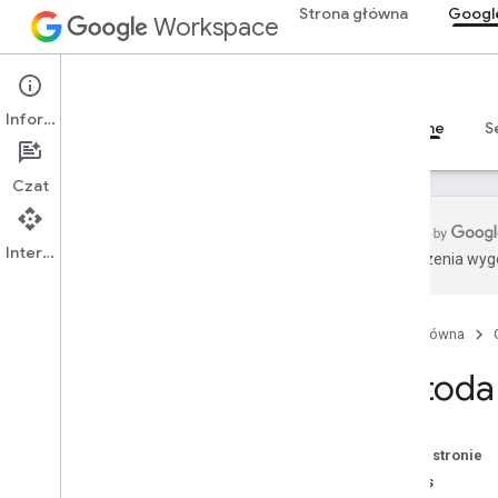
Strona główna
Googl
Workspace
Google Drive
Informacje
Przegląd
Przewodniki
Materiały referencyjne
S
Czat
Interfejs API
Tłumaczenia wyge
Interfejs API Dysku
Wersja 3
Strona główna
v2
Biblioteki klienta
Metoda
Hasła i operatory wyszukiwanego
hasła
Obsługiwane typy MIME
Na tej stronie
Eksportuj typy MIME
Podpis
Role i uprawnienia