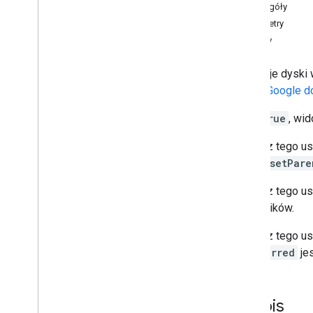
Szczegóły
Klasyfikatory regionów
Parametry
Różnice między dyskiem
Zwroty
współdzielonym a Moim dyskiem
Limity wykorzystania
Pokazuje dyski w
Dysku Google d
Drive Activity API
v2
Jeśli
true
, wi
Biblioteki klienta
Pobieranie biblioteki klienta
Nie łącz tego u
funkcji
setPare
Drive Labels API
Nie łącz tego u
v2
ma wyników.
wersja 2 beta
Biblioteki klienta
Nie łącz tego u
Limity wykorzystania
setStarred
jes
Interfejs Google Picker API
Podsumowanie
Podpis
Zajęcia