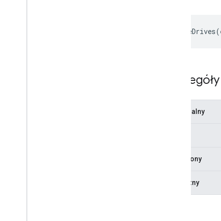
Dokumenty
Upload
View
Widok dokumentów
setEnableDrives
(
Przegląd
Zespoły
Metody
set
Enable
Drives
Szczegóły
set
File
Ids
set
Include
Folders
set
Mode
Opcjonalny
set
Owned
By
Me
set
Parent
Finał
set
Select
Folder
Enabled
set
Starred
Chroniony
Selektor
Selektor kompilacji
Statyczny
Identyfikator zasobu
Wyświetl
Wyświetl grupę