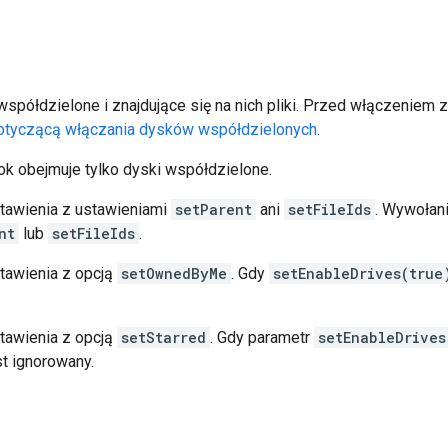
spółdzielone i znajdujące się na nich pliki. Przed włączeniem 
otyczącą włączania dysków współdzielonych
.
dok obejmuje tylko dyski współdzielone.
stawienia z ustawieniami
setParent
ani
setFileIds
. Wywołani
nt
lub
setFileIds
.
stawienia z opcją
setOwnedByMe
. Gdy
setEnableDrives(true
stawienia z opcją
setStarred
. Gdy parametr
setEnableDrives
t ignorowany.