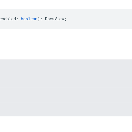
enabled
:
boolean
)
:
DocsView
;