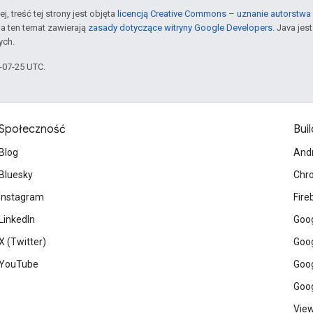
j, treść tej strony jest objęta
licencją Creative Commons – uznanie autorstwa 
a ten temat zawierają
zasady dotyczące witryny Google Developers
. Java je
ych.
5-07-25 UTC.
Społeczność
Buil
Blog
And
Bluesky
Chr
Instagram
Fire
LinkedIn
Goog
X (Twitter)
Goog
YouTube
Goog
Goog
View