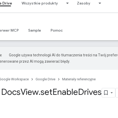
e Drive
Wszystkie produkty
Zasoby
erwer MCP
Sample
Pomoc
Google używa technologii AI do tłumaczenia treści na Twój prefe
nerowane przez AI mogą zawierać błędy.
Google Workspace
Google Drive
Materiały referencyjne
 Docs
View
.
set
Enable
Drives