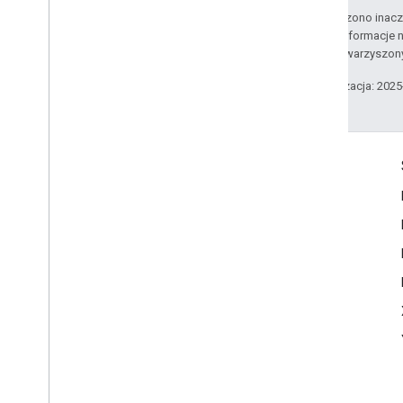
O ile nie stwierdzono inacze
Szczegółowe informacje n
podmiotów stowarzyszon
Ostatnia aktualizacja: 202
Komunikacja
Google Developer Program
Google Developer Groups
Google Developer Experts
Accelerators
Google Cloud & NVIDIA