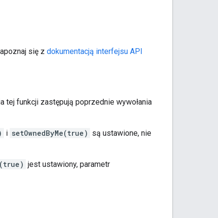
zapoznaj się z
dokumentacją interfejsu API
a tej funkcji zastępują poprzednie wywołania
)
i
setOwnedByMe(true)
są ustawione, nie
(true)
jest ustawiony, parametr