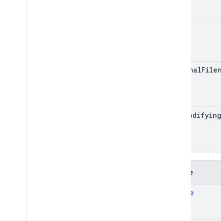
size
original
File
last
Modifyin
Metode
delete
get