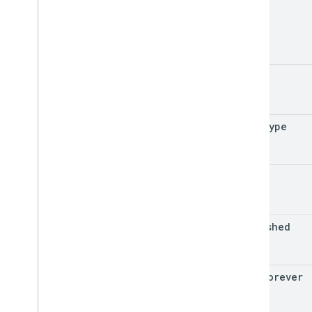
Batas penggunaan
Google Picker API
Ringkasan
Class
id
Enum
Antarmuka
Alias jenis
mime
Type
kind
published
keep
Forever