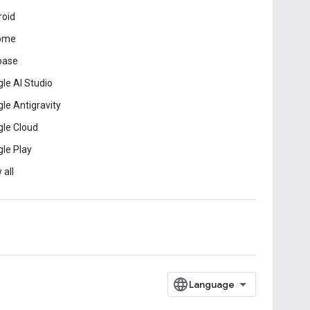
roid
ome
base
le AI Studio
le Antigravity
le Cloud
le Play
 all