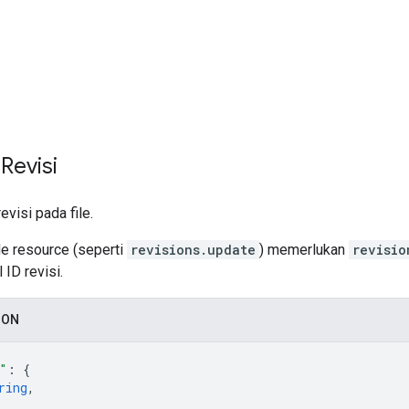
Revisi
evisi pada file.
e resource (seperti
revisions.update
) memerlukan
revisio
ID revisi.
SON
"
: 
{
ring
,