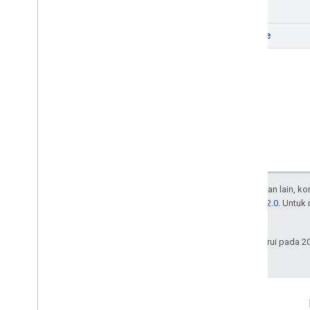
list
update
Kecuali dinyatakan lain, k
Lisensi Apache 2.0
. Untuk
afiliasinya.
Terakhir diperbarui pada 2
Interaksi