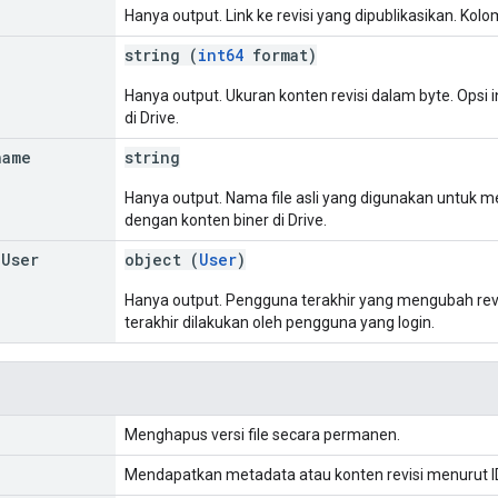
Hanya output. Link ke revisi yang dipublikasikan. Kolom
string (
int64
format)
Hanya output. Ukuran konten revisi dalam byte. Opsi i
di Drive.
name
string
Hanya output. Nama file asli yang digunakan untuk memb
dengan konten biner di Drive.
g
User
object (
User
)
Hanya output. Pengguna terakhir yang mengubah revisi i
terakhir dilakukan oleh pengguna yang login.
Menghapus versi file secara permanen.
Mendapatkan metadata atau konten revisi menurut I