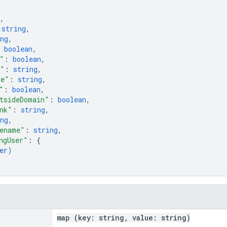
,
 
string
,
ng
,
 
boolean
,
"
: 
boolean
,
m"
: 
string
,
me"
: 
string
,
"
: 
boolean
,
tsideDomain"
: 
boolean
,
nk"
: 
string
,
ng
,
ename"
: 
string
,
ngUser"
: 
{
er
)
map (key: string, value: string)