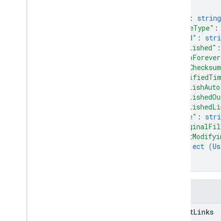
Library klien
}
,
Istilah dan operator kueri penelusuran
"id"
: 
string
"mimeType"
:
Jenis MIME yang didukung
"kind"
: 
stri
Mengekspor jenis MIME
"published"
:
Peran dan izin
"keepForever
Pengklasifikasi wilayah
"md5Checksu
Perbedaan antara drive bersama dan
"modifiedTi
Drive Saya
"publishAuto
Batas penggunaan
"publishedOu
"publishedLi
"size"
: 
stri
Drive Activity API
"originalFil
v2
"lastModifyi
Library klien
object (
Us
Download library klien
}
}
Drive Labels API
v2
Kolom
v2beta
export
Links
Library klien