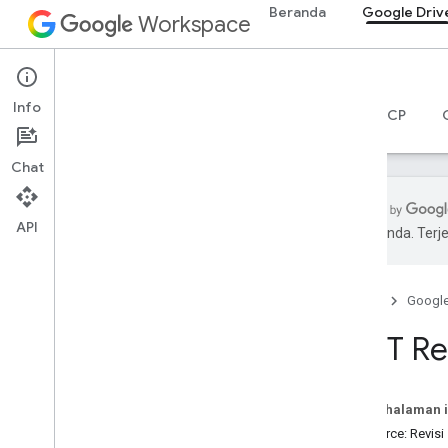
Beranda
Google Driv
Workspace
Google Drive
Info
Ringkasan
Panduan
Referensi
Server MCP
Chat
API
pilihan Anda. Te
Drive API
v3
Beranda
Googl
Ringkasan resource
REST Re
Resource REST
tentang
accessproposals
Pada halaman i
persetujuan
Resource: Revisi
aplikasi