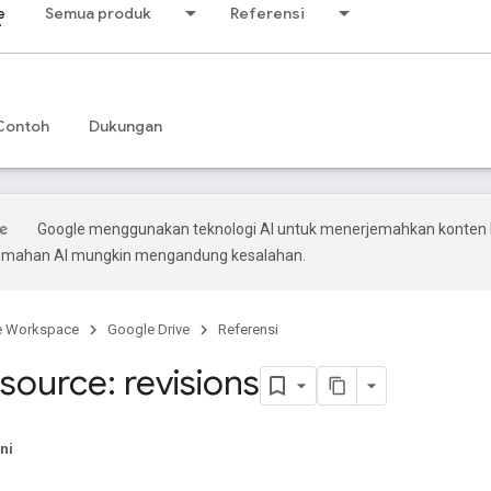
e
Semua produk
Referensi
Contoh
Dukungan
Google menggunakan teknologi AI untuk menerjemahkan konten
rjemahan AI mungkin mengandung kesalahan.
e Workspace
Google Drive
Referensi
source: revisions
ni