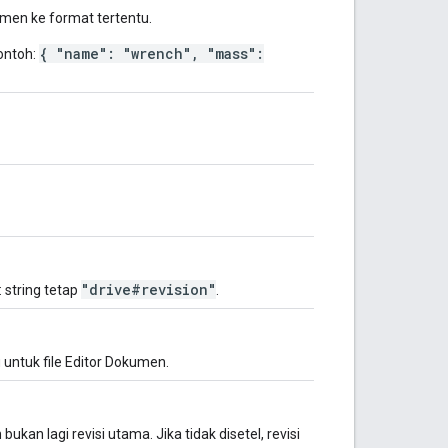
umen ke format tertentu.
{ "name": "wrench", "mass":
Contoh:
"drive#revision"
: string tetap
.
ku untuk file Editor Dokumen.
kan lagi revisi utama. Jika tidak disetel, revisi