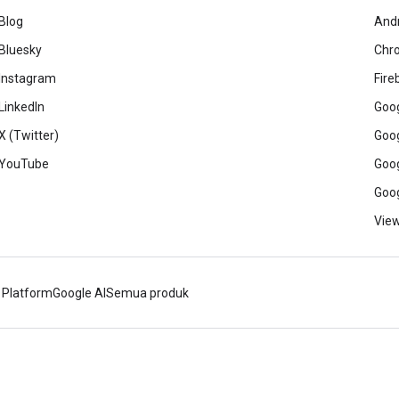
Blog
And
Bluesky
Chr
Instagram
Fire
LinkedIn
Goog
X (Twitter)
Goog
YouTube
Goog
Goog
View
 Platform
Google AI
Semua produk