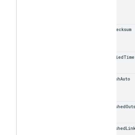
md5Checksum
modified
Time
publish
Auto
published
Out
published
Lin