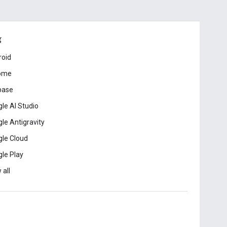
ड
roid
ome
base
le AI Studio
le Antigravity
le Cloud
le Play
 all