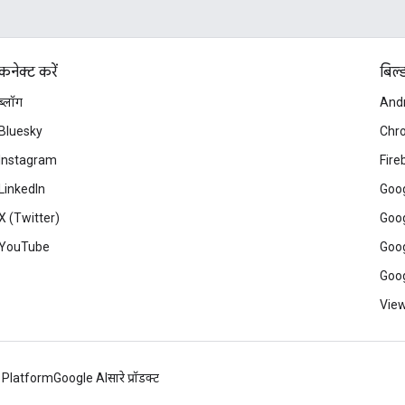
कनेक्ट करें
बिल्
ब्लॉग
And
Bluesky
Chr
Instagram
Fire
LinkedIn
Goog
X (Twitter)
Goog
YouTube
Goog
Goog
View
 Platform
Google AI
सारे प्रॉडक्ट