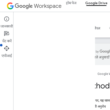
होम पेज
Google Drive
Workspace
Google Drive
जानकारी
खास जानकारी
गाइड
रेफ़रंस
एमसीपी सर्वर
सैंपल
चैट करें
एपीआई
एआई से मिले अनुवादों म
डिस्क API
v3
होम पेज
Google 
संसाधन की खास जानकारी
Method:
REST के संसाधन
समय
accessproposals
इस पेज पर, यह जानक
मंज़ूरी
एचटीटीपी अनुरोध
आपके लिए सुझाए गए ऐप्लिकेशन