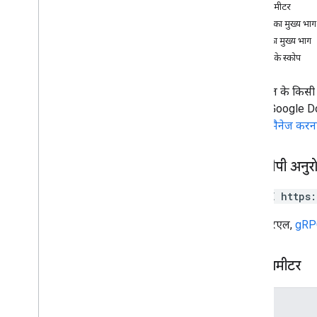
पाथ पैरामीटर
बदलाव
अनुरोध का मुख्य भाग
चैनल
जवाब का मुख्य भाग
टिप्पणियां
अनुमति के स्कोप
ड्राइव
फ़ाइलें
यह फ़ाइल के किसी वर
ऑपरेशंस
वीडियो. Google Do
अनुमतियां
के वर्शन मैनेज करन
जवाब
संशोधन
खास जानकारी
एचटीटीपी अनुर
मिटाएं
DELETE https
पाएं
सूची
यह यूआरएल,
gRPC
अपडेट करो
प्रकार
पाथ पैरामीटर
लेबल
उपयोगकर्ता
पैरामीटर
v2