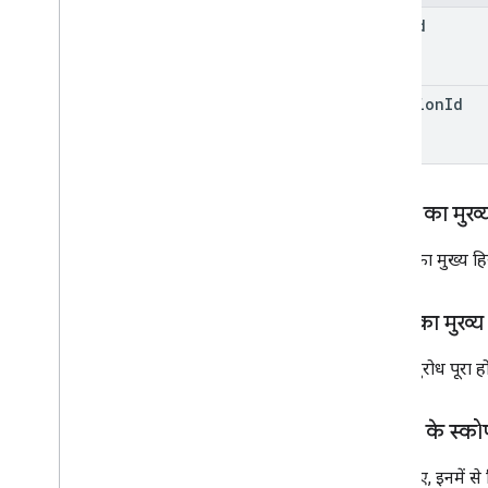
क्लाइंट लाइब्रेरी
file
Id
खोज क्वेरी में इस्तेमाल हुए शब्द और ऑपरेटर
MIME टाइप काम करते हैं
MIME प्रकार निर्यात करें
revision
Id
भूमिकाएं और अनुमतियां
क्षेत्र के हिसाब से डेटा की कैटगरी
शेयर की गई ड्राइव और 'मेरी ड्राइव' में अंतर
इस्तेमाल करने की सीमा
अनुरोध का मुख्
Drive Activity API
अनुरोध का मुख्य हि
v2
क्लाइंट लाइब्रेरी
जवाब का मुख्य
क्लाइंट लाइब्रेरी डाउनलोड
अगर अनुरोध पूरा हो
Drive Labels API
v2
अनुमति के स्को
वर्शन 2बीटा
क्लाइंट लाइब्रेरी
इसके लिए, इनमें से
इस्तेमाल करने की सीमा