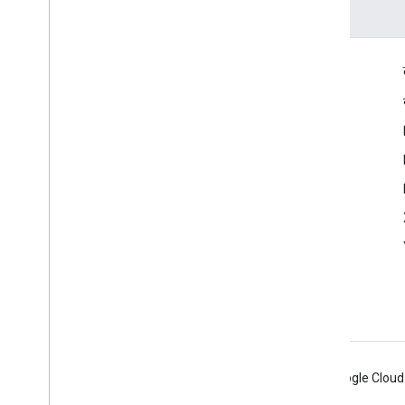
दर्शकों की दिलचस्पी से जुड़े आंकड़े
Google Developer Program
Google Developer Groups
Google Developer Experts
Accelerators
Google Cloud & NVIDIA
Android
Chrome
Firebase
Google Cloud