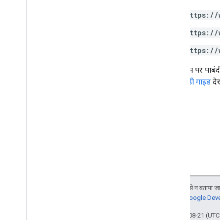
https://
Google Picker API
https://
खास जानकारी
कक्षाएं
https://
Enums
इंटरफ़ेस
कुछ स्कोप पर पाबं
प्रकार उपनाम
देने से जुड़ी गाइड
देख
जब तक कुछ अलग से न बताया जाए
जानकारी के लिए,
Google Devel
आखिरी बार 2025-08-21 (UTC)