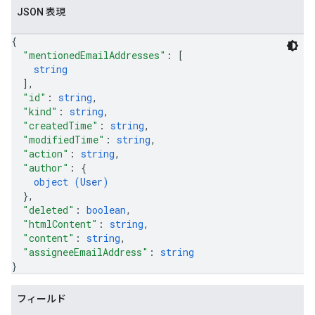
JSON 表現
{
"mentionedEmailAddresses"
: 
[
string
]
,
"id"
: 
string
,
"kind"
: 
string
,
"createdTime"
: 
string
,
"modifiedTime"
: 
string
,
"action"
: 
string
,
"author"
: 
{
object (
User
)
}
,
"deleted"
: 
boolean
,
"htmlContent"
: 
string
,
"content"
: 
string
,
"assigneeEmailAddress"
: 
string
}
フィールド