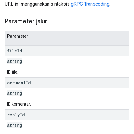
URL ini menggunakan sintaksis
gRPC Transcoding
.
Parameter jalur
Parameter
file
Id
string
ID file.
comment
Id
string
ID komentar.
reply
Id
string