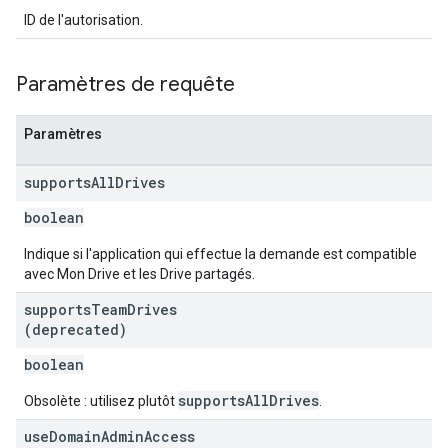
ID de l'autorisation.
Paramètres de requête
Paramètres
supports
All
Drives
boolean
Indique si l'application qui effectue la demande est compatible
avec Mon Drive et les Drive partagés.
supports
Team
Drives
(deprecated)
boolean
supportsAllDrives
Obsolète : utilisez plutôt
.
use
Domain
Admin
Access