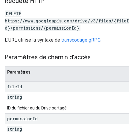
Requête HTTP
DELETE
https://www.googleapis.com/drive/v3/files/{fileI
d}/permissions/{permissionId}
L'URL utilise la syntaxe de
transcodage gRPC
.
Paramètres de chemin d'accès
Paramètres
file
Id
string
ID du fichier ou du Drive partagé.
permission
Id
string