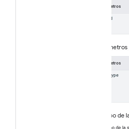
Parámetros
ver
operaciones
file
Id
permisos
respuestas
revisions
Tipos
Parámetros 
Etiqueta
Usuario
Parámetros
Versión 2
Bibliotecas de cliente
mime
Type
Términos y operadores de consultas de
búsqueda
Tipos MIME admitidos
Tipos MIME de exportación
Roles y permisos
Clasificadores de regiones
Cuerpo de la
Diferencias entre las unidades
compartidas y Mi unidad
El cuerpo de la 