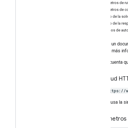
Parámetros de ru
changes
Parámetros de c
channels
Cuerpo de la soli
comentarios
Cuerpo de la res
conduce
Permisos de auto
archivos
Introducción
Exporta un docu
copia
obtener más inf
crear
eliminar
Ten en cuenta qu
descargar
empty
Trash
Solicitud HT
exportar
generate
Cse
Token
GET https://
generate
Ids
get
La URL usa la si
list
list
Labels
Parámetros 
modify
Labels
actualizar