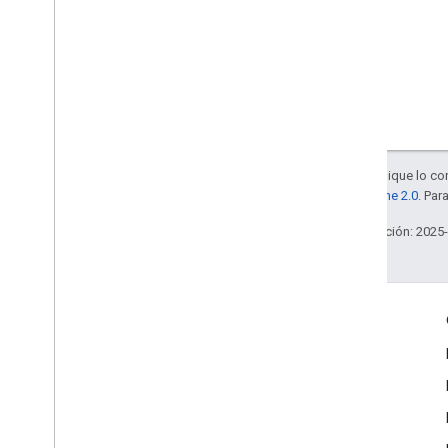
Salvo que se indique lo con
la
licencia Apache 2.0
. Par
Última actualización: 2025
Interactúa
Google Developer Program
Google Developer Groups
Google Developer Experts