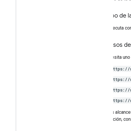
Límites de uso
Cuerpo de l
Drive Activity API
Versión 2
Si se ejecuta c
Bibliotecas de cliente
Descargas de bibliotecas de cliente
Permisos de
Drive Labels API
Se necesita uno
Versión 2
v
.
2 beta
https://
Bibliotecas de cliente
Límites de uso
https://
https://
API Google Picker
Resumen
https://
Clases
Algunos alcances
Enumeraciones
información, con
Interfaces
Alias de tipo