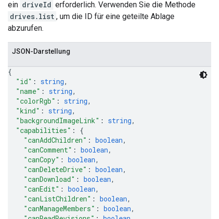
ein
driveId
erforderlich. Verwenden Sie die Methode
drives.list
, um die ID für eine geteilte Ablage
abzurufen.
JSON-Darstellung
{
"id"
: 
string
,
"name"
: 
string
,
"colorRgb"
: 
string
,
"kind"
: 
string
,
"backgroundImageLink"
: 
string
,
"capabilities"
: 
{
"canAddChildren"
: 
boolean
,
"canComment"
: 
boolean
,
"canCopy"
: 
boolean
,
"canDeleteDrive"
: 
boolean
,
"canDownload"
: 
boolean
,
"canEdit"
: 
boolean
,
"canListChildren"
: 
boolean
,
"canManageMembers"
: 
boolean
,
"canReadRevisions"
: 
boolean
,