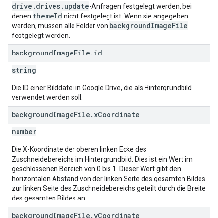
drive.drives.update
-Anfragen festgelegt werden, bei
themeId
denen
nicht festgelegt ist. Wenn sie angegeben
backgroundImageFile
werden, müssen alle Felder von
festgelegt werden.
background
Image
File
.
id
string
Die ID einer Bilddatei in Google Drive, die als Hintergrundbild
verwendet werden soll.
background
Image
File
.
x
Coordinate
number
Die X-Koordinate der oberen linken Ecke des
Zuschneidebereichs im Hintergrundbild. Dies ist ein Wert im
geschlossenen Bereich von 0 bis 1. Dieser Wert gibt den
horizontalen Abstand von der linken Seite des gesamten Bildes
zur linken Seite des Zuschneidebereichs geteilt durch die Breite
des gesamten Bildes an.
background
Image
File
.
y
Coordinate