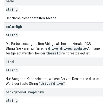
name
string
Der Name dieser geteilten Ablage.
color
Rgb
string
Die Farbe dieser geteilten Ablage als hexadezimaler RGB-
drive.drives.update
String. Sie kann nur für eine
-Anfrage
themeId
festgelegt werden, bei der
nicht festgelegt ist.
kind
string
Nur Ausgabe. Kennzeichnet, welche Art von Ressource dies ist.
"drive#drive"
Wert: der feste String
.
background
Image
Link
string