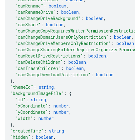
"canRename"
: 
boolean
,
"canRenameDrive"
: 
boolean
,
"canChangeDriveBackground"
: 
boolean
,
"canShare"
: 
boolean
,
"canChangeCopyRequiresWriterPermissionRestriction
"canChangeDomainUsersOnlyRestriction"
: 
boolean
,
"canChangeDriveMembersOnlyRestriction"
: 
boolean
,
"canChangeSharingFoldersRequiresOrganizerPermissi
"canResetDriveRestrictions"
: 
boolean
,
"canDeleteChildren"
: 
boolean
,
"canTrashChildren"
: 
boolean
,
"canChangeDownloadRestriction"
: 
boolean
}
,
"themeId"
: 
string
,
"backgroundImageFile"
: 
{
"id"
: 
string
,
"xCoordinate"
: 
number
,
"yCoordinate"
: 
number
,
"width"
: 
number
}
,
"createdTime"
: 
string
,
"hidden"
: 
boolean
,