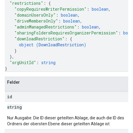
"restrictions"
: 
{
"copyRequiresWriterPermission"
: 
boolean
,
"domainUsersOnly"
: 
boolean
,
"driveMembersOnly"
: 
boolean
,
"adminManagedRestrictions"
: 
boolean
,
"sharingFoldersRequiresOrganizerPermission"
: 
bool
"downloadRestriction"
: 
{
object (
DownloadRestriction
)
}
}
,
"orgUnitId"
: 
string
}
Felder
id
string
Nur Ausgabe. Die ID dieser geteilten Ablage, die auch die ID des
Ordners der obersten Ebene dieser geteilten Ablage ist.