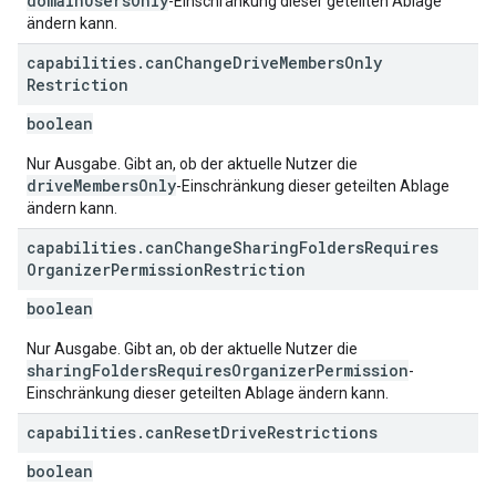
domainUsersOnly
-Einschränkung dieser geteilten Ablage
ändern kann.
capabilities
.
can
Change
Drive
Members
Only
Restriction
boolean
Nur Ausgabe. Gibt an, ob der aktuelle Nutzer die
driveMembersOnly
-Einschränkung dieser geteilten Ablage
ändern kann.
capabilities
.
can
Change
Sharing
Folders
Requires
Organizer
Permission
Restriction
boolean
Nur Ausgabe. Gibt an, ob der aktuelle Nutzer die
sharingFoldersRequiresOrganizerPermission
-
Einschränkung dieser geteilten Ablage ändern kann.
capabilities
.
can
Reset
Drive
Restrictions
boolean