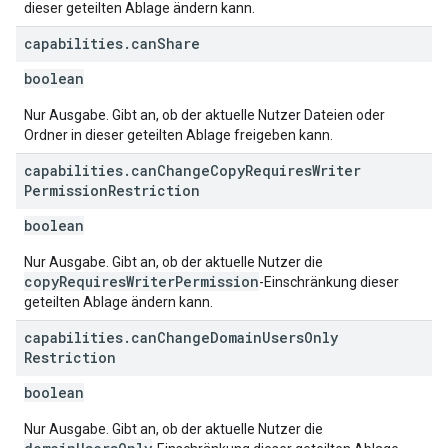
dieser geteilten Ablage ändern kann.
capabilities
.
can
Share
boolean
Nur Ausgabe. Gibt an, ob der aktuelle Nutzer Dateien oder
Ordner in dieser geteilten Ablage freigeben kann.
capabilities
.
can
Change
Copy
Requires
Writer
Permission
Restriction
boolean
Nur Ausgabe. Gibt an, ob der aktuelle Nutzer die
copyRequiresWriterPermission
-Einschränkung dieser
geteilten Ablage ändern kann.
capabilities
.
can
Change
Domain
Users
Only
Restriction
boolean
Nur Ausgabe. Gibt an, ob der aktuelle Nutzer die