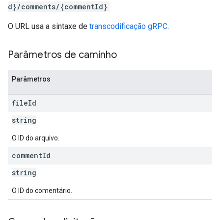
d}/comments/{commentId}
O URL usa a sintaxe de
transcodificação gRPC
.
Parâmetros de caminho
Parâmetros
file
Id
string
O ID do arquivo.
comment
Id
string
O ID do comentário.