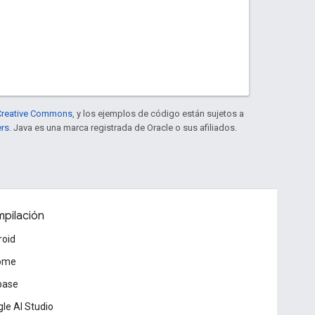
e Creative Commons
, y los ejemplos de código están sujetos a
ers
. Java es una marca registrada de Oracle o sus afiliados.
pilación
roid
ome
base
le AI Studio