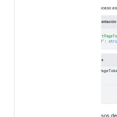
Límites de uso
Si el proceso es
API Google Picker
Resumen
Representación
Clases
{
Enumeraciones
"startPageTo
Interfaces
"kind"
: 
stri
Alias de tipo
}
Campos
start
Page
Tok
kind
Permisos de