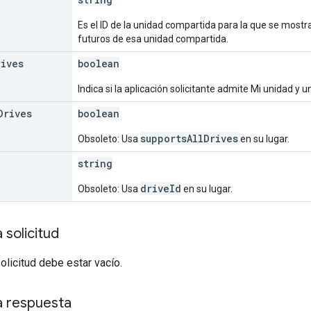
Es el ID de la unidad compartida para la que se mostr
futuros de esa unidad compartida.
rives
boolean
Indica si la aplicación solicitante admite Mi unidad y
Drives
boolean
supportsAllDrives
Obsoleto: Usa
en su lugar.
string
driveId
Obsoleto: Usa
en su lugar.
 solicitud
solicitud debe estar vacío.
a respuesta