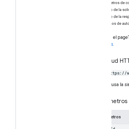
Parámetros de c
changes
Cuerpo de la soli
Introducción
Cuerpo de la res
get
Start
Page
Token
Permisos de auto
list
ver
Obtiene el pageT
channels
cambios
.
comentarios
conduce
archivos
Solicitud HT
operaciones
GET https://
permisos
respuestas
La URL usa la si
revisions
Tipos
Parámetros 
Etiqueta
Usuario
Parámetros
Versión 2
Bibliotecas de cliente
drive
Id