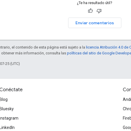
¿Te ha resultado útil?
Enviar comentarios
trario, el contenido de esta página está sujeto a la
licencia Atribución 4.0 d
a obtener más información, consulta las
políticas del sitio de Google Develop
-07-25 (UTC)
Conéctate
Com
Blog
And
Bluesky
Chr
Instagram
Fire
LinkedIn
Goog