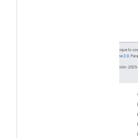
Salvo que se indique lo con
la
licencia Apache 2.0
. Par
Última actualización: 2025
Interactúa
Google Developer Program
Google Developer Groups
Google Developer Experts
Accelerators