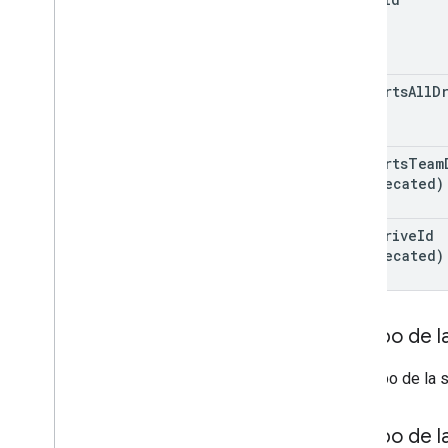
Términos y operadores de consultas de
búsqueda
Tipos MIME admitidos
Tipos MIME de exportación
supports
All
D
Roles y permisos
Clasificadores de regiones
Diferencias entre las unidades
supports
Team
compartidas y Mi unidad
(deprecated)
Límites de uso
team
Drive
Id
Drive Activity API
(deprecated)
Versión 2
Bibliotecas de cliente
Descargas de bibliotecas de cliente
Cuerpo de la
Drive Labels API
El cuerpo de la 
Versión 2
v
.
2 beta
Bibliotecas de cliente
Cuerpo de l