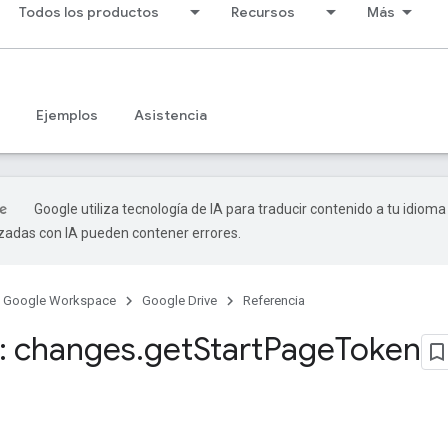
Todos los productos
Recursos
Más
Ejemplos
Asistencia
Google utiliza tecnología de IA para traducir contenido a tu idioma
izadas con IA pueden contener errores.
Google Workspace
Google Drive
Referencia
: changes
.
get
Start
Page
Token