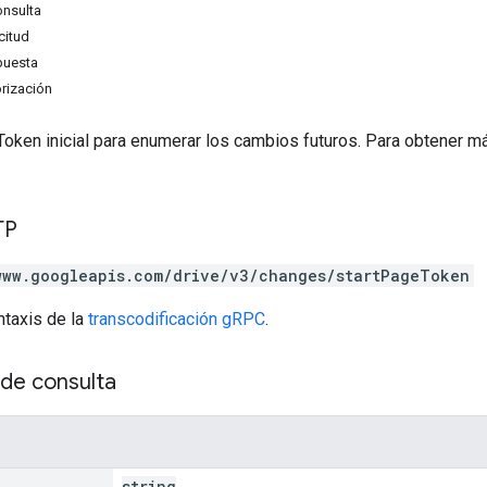
onsulta
citud
puesta
rización
oken inicial para enumerar los cambios futuros. Para obtener m
TP
www.googleapis.com/drive/v3/changes/startPageToken
ntaxis de la
transcodificación gRPC
.
de consulta
string