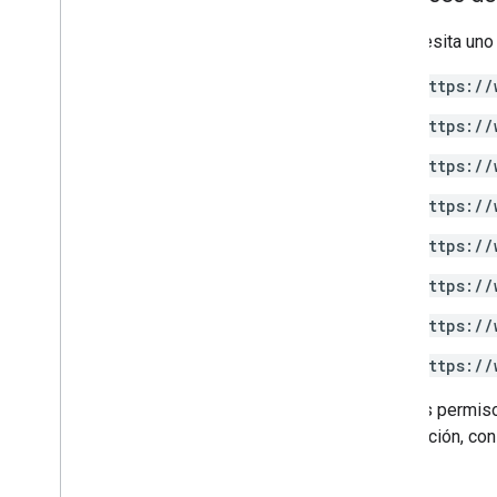
Se necesita uno
https://
https://
https://
https://
https://
https://
https://
https://
Algunos permiso
información, con