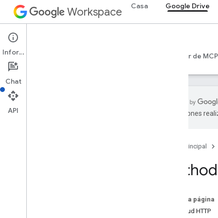
Casa
Google Drive
Workspace
Google Drive
Información
Introducción
Guías
Referencia
Servidor de MCP
Chat
API
traducciones real
API de Drive
Versión 3
Página principal
Resumen de recursos
Method
Recursos REST
Más información
accessproposals
En esta página
aprobaciones
Solicitud HTTP
aplicaciones