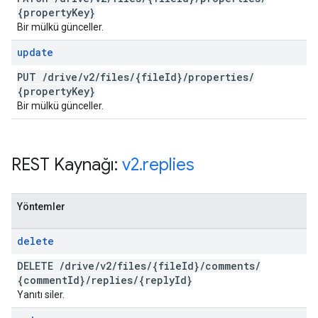
{property
Key}
Bir mülkü günceller.
update
PUT
/
drive
/
v2
/
files
/
{file
Id}
/
properties
/
{property
Key}
Bir mülkü günceller.
REST Kaynağı:
v2
.
replies
Yöntemler
delete
DELETE
/
drive
/
v2
/
files
/
{file
Id}
/
comments
/
{comment
Id}
/
replies
/
{reply
Id}
Yanıtı siler.