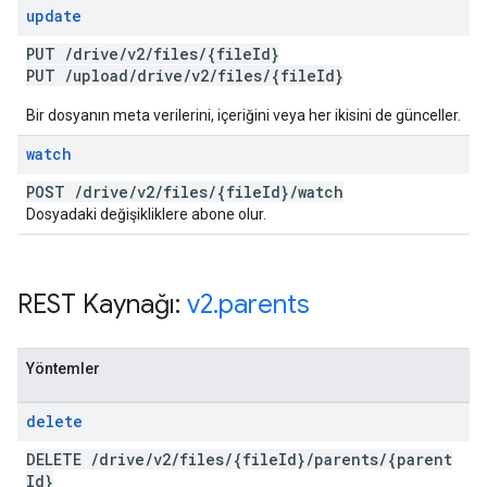
update
PUT
/
drive
/
v2
/
files
/
{file
Id}
PUT
/
upload
/
drive
/
v2
/
files
/
{file
Id}
Bir dosyanın meta verilerini, içeriğini veya her ikisini de günceller.
watch
POST
/
drive
/
v2
/
files
/
{file
Id}
/
watch
Dosyadaki değişikliklere abone olur.
REST Kaynağı:
v2
.
parents
Yöntemler
delete
DELETE
/
drive
/
v2
/
files
/
{file
Id}
/
parents
/
{parent
Id}