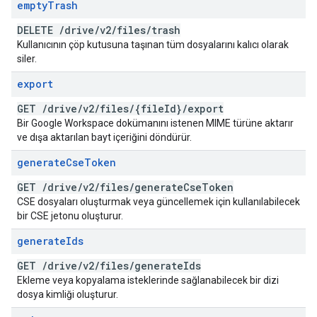
empty
Trash
DELETE
/
drive
/
v2
/
files
/
trash
Kullanıcının çöp kutusuna taşınan tüm dosyalarını kalıcı olarak
siler.
export
GET
/
drive
/
v2
/
files
/
{file
Id}
/
export
Bir Google Workspace dokümanını istenen MIME türüne aktarır
ve dışa aktarılan bayt içeriğini döndürür.
generate
Cse
Token
GET
/
drive
/
v2
/
files
/
generate
Cse
Token
CSE dosyaları oluşturmak veya güncellemek için kullanılabilecek
bir CSE jetonu oluşturur.
generate
Ids
GET
/
drive
/
v2
/
files
/
generate
Ids
Ekleme veya kopyalama isteklerinde sağlanabilecek bir dizi
dosya kimliği oluşturur.