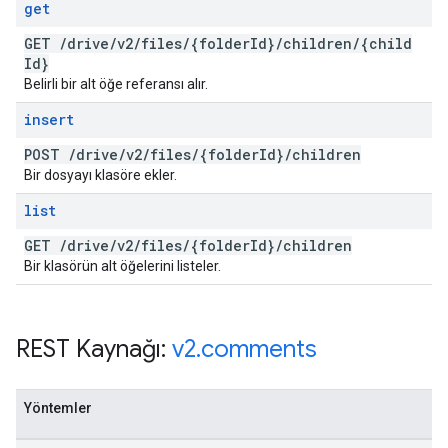
get
GET
/
drive
/
v2
/
files
/
{folder
Id}
/
children
/
{child
Id}
Belirli bir alt öğe referansı alır.
insert
POST
/
drive
/
v2
/
files
/
{folder
Id}
/
children
Bir dosyayı klasöre ekler.
list
GET
/
drive
/
v2
/
files
/
{folder
Id}
/
children
Bir klasörün alt öğelerini listeler.
REST Kaynağı:
v2
.
comments
Yöntemler