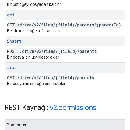
Bir üst öğeyi dosyadan kaldırır.
get
GET
/
drive
/
v2
/
files
/
{file
Id}
/
parents
/
{parent
Id}
Belirli bir üst öğe referansı alır.
insert
POST
/
drive
/
v2
/
files
/
{file
Id}
/
parents
Bir dosya için üst klasör ekler.
list
GET
/
drive
/
v2
/
files
/
{file
Id}
/
parents
Bir dosyanın üst öğelerini listeler.
REST Kaynağı:
v2
.
permissions
Yöntemler