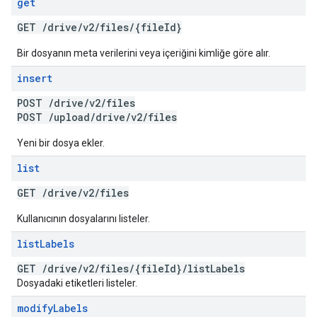
get
GET
/
drive
/
v2
/
files
/
{file
Id}
Bir dosyanın meta verilerini veya içeriğini kimliğe göre alır.
insert
POST
/
drive
/
v2
/
files
POST
/
upload
/
drive
/
v2
/
files
Yeni bir dosya ekler.
list
GET
/
drive
/
v2
/
files
Kullanıcının dosyalarını listeler.
list
Labels
GET
/
drive
/
v2
/
files
/
{file
Id}
/
list
Labels
Dosyadaki etiketleri listeler.
modify
Labels