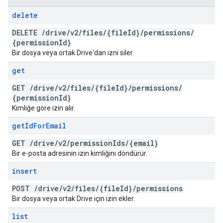
delete
DELETE
/
drive
/
v2
/
files
/
{file
Id}
/
permissions
/
{permission
Id}
Bir dosya veya ortak Drive'dan izni siler.
get
GET
/
drive
/
v2
/
files
/
{file
Id}
/
permissions
/
{permission
Id}
Kimliğe göre izin alır.
get
Id
For
Email
GET
/
drive
/
v2
/
permission
Ids
/
{email}
Bir e-posta adresinin izin kimliğini döndürür.
insert
POST
/
drive
/
v2
/
files
/
{file
Id}
/
permissions
Bir dosya veya ortak Drive için izin ekler.
list