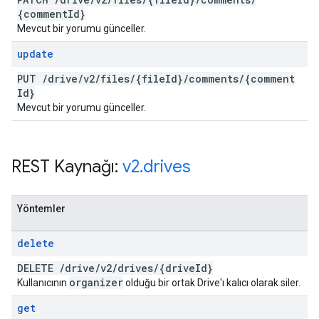
{comment
Id}
Mevcut bir yorumu günceller.
update
PUT
/
drive
/
v2
/
files
/
{file
Id}
/
comments
/
{comment
Id}
Mevcut bir yorumu günceller.
REST Kaynağı:
v2
.
drives
Yöntemler
delete
DELETE
/
drive
/
v2
/
drives
/
{drive
Id}
organizer
Kullanıcının
olduğu bir ortak Drive'ı kalıcı olarak siler.
get