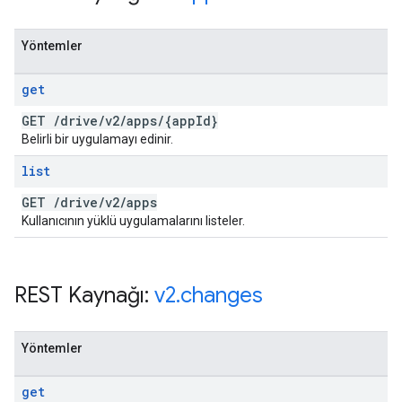
Yöntemler
get
GET
/
drive
/
v2
/
apps
/
{app
Id}
Belirli bir uygulamayı edinir.
list
GET
/
drive
/
v2
/
apps
Kullanıcının yüklü uygulamalarını listeler.
REST Kaynağı:
v2
.
changes
Yöntemler
get