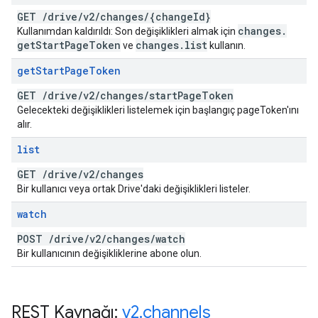
GET
/
drive
/
v2
/
changes
/
{change
Id}
changes
.
Kullanımdan kaldırıldı: Son değişiklikleri almak için
get
Start
Page
Token
changes
.
list
ve
kullanın.
get
Start
Page
Token
GET
/
drive
/
v2
/
changes
/
start
Page
Token
Gelecekteki değişiklikleri listelemek için başlangıç pageToken'ını
alır.
list
GET
/
drive
/
v2
/
changes
Bir kullanıcı veya ortak Drive'daki değişiklikleri listeler.
watch
POST
/
drive
/
v2
/
changes
/
watch
Bir kullanıcının değişikliklerine abone olun.
REST Kaynağı:
v2
.
channels