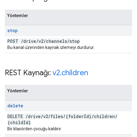
Yöntemler
stop
POST
/
drive
/
v2
/
channels
/
stop
Bu kanal üzerinden kaynak izlemeyi durdurur.
REST Kaynağı:
v2
.
children
Yöntemler
delete
DELETE
/
drive
/
v2
/
files
/
{folder
Id}
/
children
/
{child
Id}
Bir klasörden çocuğu kaldırır.