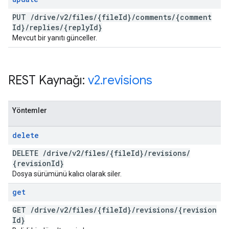
PUT
/
drive
/
v2
/
files
/
{file
Id}
/
comments
/
{comment
Id}
/
replies
/
{reply
Id}
Mevcut bir yanıtı günceller.
REST Kaynağı:
v2
.
revisions
Yöntemler
delete
DELETE
/
drive
/
v2
/
files
/
{file
Id}
/
revisions
/
{revision
Id}
Dosya sürümünü kalıcı olarak siler.
get
GET
/
drive
/
v2
/
files
/
{file
Id}
/
revisions
/
{revision
Id}