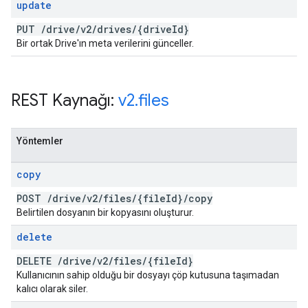
update
PUT
/
drive
/
v2
/
drives
/
{drive
Id}
Bir ortak Drive'ın meta verilerini günceller.
REST Kaynağı:
v2
.
files
Yöntemler
copy
POST
/
drive
/
v2
/
files
/
{file
Id}
/
copy
Belirtilen dosyanın bir kopyasını oluşturur.
delete
DELETE
/
drive
/
v2
/
files
/
{file
Id}
Kullanıcının sahip olduğu bir dosyayı çöp kutusuna taşımadan
kalıcı olarak siler.