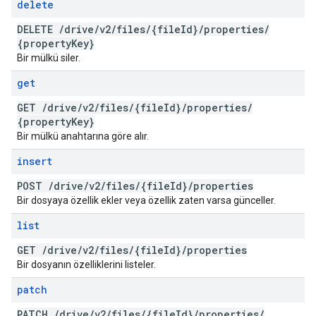
delete
DELETE
/
drive
/
v2
/
files
/
{file
Id}
/
properties
/
{property
Key}
Bir mülkü siler.
get
GET
/
drive
/
v2
/
files
/
{file
Id}
/
properties
/
{property
Key}
Bir mülkü anahtarına göre alır.
insert
POST
/
drive
/
v2
/
files
/
{file
Id}
/
properties
Bir dosyaya özellik ekler veya özellik zaten varsa günceller.
list
GET
/
drive
/
v2
/
files
/
{file
Id}
/
properties
Bir dosyanın özelliklerini listeler.
patch
PATCH
/
drive
/
v2
/
files
/
{file
Id}
/
properties
/