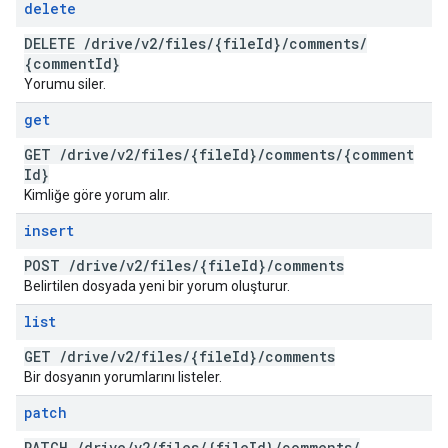
delete
DELETE
/
drive
/
v2
/
files
/
{file
Id}
/
comments
/
{comment
Id}
Yorumu siler.
get
GET
/
drive
/
v2
/
files
/
{file
Id}
/
comments
/
{comment
Id}
Kimliğe göre yorum alır.
insert
POST
/
drive
/
v2
/
files
/
{file
Id}
/
comments
Belirtilen dosyada yeni bir yorum oluşturur.
list
GET
/
drive
/
v2
/
files
/
{file
Id}
/
comments
Bir dosyanın yorumlarını listeler.
patch
PATCH
/
drive
/
v2
/
files
/
{file
Id}
/
comments
/