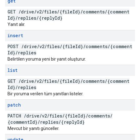
get
GET
/
drive
/
v2
/
files
/
{file
Id}
/
comments
/
{comment
Id}
/
replies
/
{reply
Id}
Yanıt alır.
insert
POST
/
drive
/
v2
/
files
/
{file
Id}
/
comments
/
{comment
Id}
/
replies
Belirtilen yoruma yeni bir yanıt oluşturur.
list
GET
/
drive
/
v2
/
files
/
{file
Id}
/
comments
/
{comment
Id}
/
replies
Bir yoruma verilen tüm yanıtları listeler.
patch
PATCH
/
drive
/
v2
/
files
/
{file
Id}
/
comments
/
{comment
Id}
/
replies
/
{reply
Id}
Mevcut bir yanıtı günceller.
update