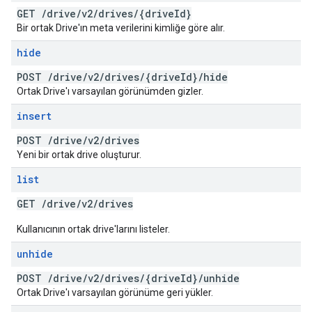
GET
/
drive
/
v2
/
drives
/
{drive
Id}
Bir ortak Drive'ın meta verilerini kimliğe göre alır.
hide
POST
/
drive
/
v2
/
drives
/
{drive
Id}
/
hide
Ortak Drive'ı varsayılan görünümden gizler.
insert
POST
/
drive
/
v2
/
drives
Yeni bir ortak drive oluşturur.
list
GET
/
drive
/
v2
/
drives
Kullanıcının ortak drive'larını listeler.
unhide
POST
/
drive
/
v2
/
drives
/
{drive
Id}
/
unhide
Ortak Drive'ı varsayılan görünüme geri yükler.