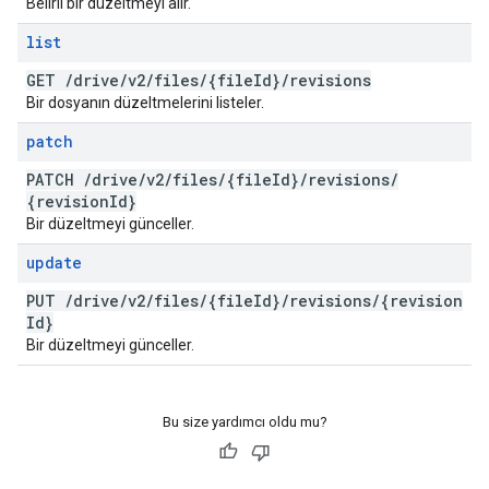
Belirli bir düzeltmeyi alır.
list
GET
/
drive
/
v2
/
files
/
{file
Id}
/
revisions
Bir dosyanın düzeltmelerini listeler.
patch
PATCH
/
drive
/
v2
/
files
/
{file
Id}
/
revisions
/
{revision
Id}
Bir düzeltmeyi günceller.
update
PUT
/
drive
/
v2
/
files
/
{file
Id}
/
revisions
/
{revision
Id}
Bir düzeltmeyi günceller.
Bu size yardımcı oldu mu?