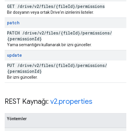
GET
/
drive
/
v2
/
files
/
{file
Id}
/
permissions
Bir dosyanın veya ortak Drive'ın izinlerini listeler.
patch
PATCH
/
drive
/
v2
/
files
/
{file
Id}
/
permissions
/
{permission
Id}
Yama semantiğini kullanarak bir izni günceller.
update
PUT
/
drive
/
v2
/
files
/
{file
Id}
/
permissions
/
{permission
Id}
Bir izni günceller.
REST Kaynağı:
v2
.
properties
Yöntemler