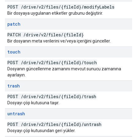
POST
/
drive
/
v2
/
files
/
{file
Id}
/
modify
Labels
Bir dosyaya uygulanan etiketler grubunu değiştirir.
patch
PATCH
/
drive
/
v2
/
files
/
{file
Id}
Bir dosyanın meta verilerini ve/veya içeriğini günceller.
touch
POST
/
drive
/
v2
/
files
/
{file
Id}
/
touch
Dosyanın güncellenme zamanını mevcut sunucu zamanına
ayarlayın.
trash
POST
/
drive
/
v2
/
files
/
{file
Id}
/
trash
Dosyayı çöp kutusuna taşır.
untrash
POST
/
drive
/
v2
/
files
/
{file
Id}
/
untrash
Dosyayı çöp kutusundan geri yükler.