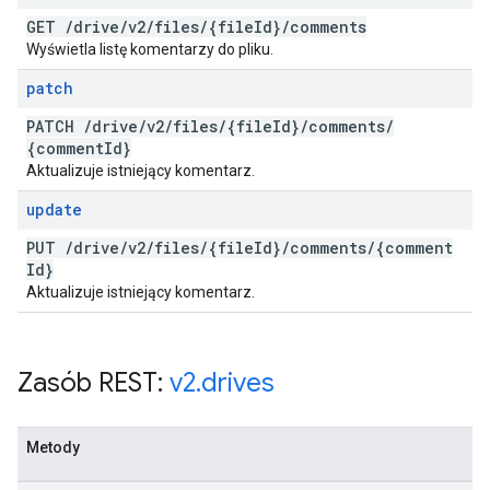
GET
/
drive
/
v2
/
files
/
{file
Id}
/
comments
Wyświetla listę komentarzy do pliku.
patch
PATCH
/
drive
/
v2
/
files
/
{file
Id}
/
comments
/
{comment
Id}
Aktualizuje istniejący komentarz.
update
PUT
/
drive
/
v2
/
files
/
{file
Id}
/
comments
/
{comment
Id}
Aktualizuje istniejący komentarz.
Zasób REST:
v2
.
drives
Metody