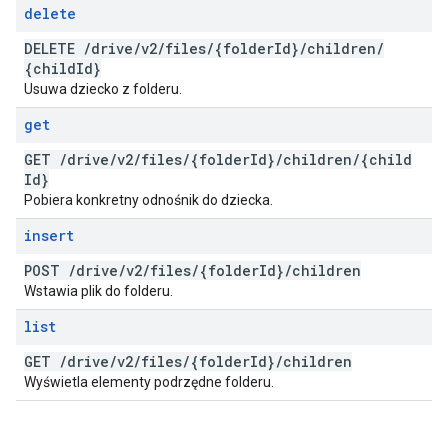
delete
DELETE
/
drive
/
v2
/
files
/
{folder
Id}
/
children
/
{child
Id}
Usuwa dziecko z folderu.
get
GET
/
drive
/
v2
/
files
/
{folder
Id}
/
children
/
{child
Id}
Pobiera konkretny odnośnik do dziecka.
insert
POST
/
drive
/
v2
/
files
/
{folder
Id}
/
children
Wstawia plik do folderu.
list
GET
/
drive
/
v2
/
files
/
{folder
Id}
/
children
Wyświetla elementy podrzędne folderu.