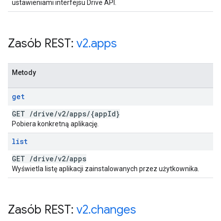
ustawieniami interfejsu Drive API.
Zasób REST:
v2
.
apps
Metody
get
GET
/
drive
/
v2
/
apps
/
{app
Id}
Pobiera konkretną aplikację.
list
GET
/
drive
/
v2
/
apps
Wyświetla listę aplikacji zainstalowanych przez użytkownika.
Zasób REST:
v2
.
changes