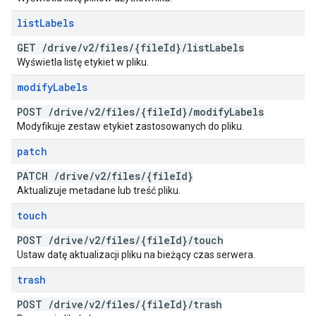
list
Labels
GET
/
drive
/
v2
/
files
/
{file
Id}
/
list
Labels
Wyświetla listę etykiet w pliku.
modify
Labels
POST
/
drive
/
v2
/
files
/
{file
Id}
/
modify
Labels
Modyfikuje zestaw etykiet zastosowanych do pliku.
patch
PATCH
/
drive
/
v2
/
files
/
{file
Id}
Aktualizuje metadane lub treść pliku.
touch
POST
/
drive
/
v2
/
files
/
{file
Id}
/
touch
Ustaw datę aktualizacji pliku na bieżący czas serwera.
trash
POST
/
drive
/
v2
/
files
/
{file
Id}
/
trash