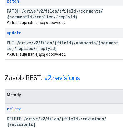
patch
PATCH
/
drive
/
v2
/
files
/
{file
Id}
/
comments
/
{comment
Id}
/
replies
/
{reply
Id}
Aktualizuje istniejącą odpowiedź.
update
PUT
/
drive
/
v2
/
files
/
{file
Id}
/
comments
/
{comment
Id}
/
replies
/
{reply
Id}
Aktualizuje istniejącą odpowiedź.
Zasób REST:
v2
.
revisions
Metody
delete
DELETE
/
drive
/
v2
/
files
/
{file
Id}
/
revisions
/
{revision
Id}