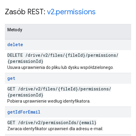
Zasób REST:
v2
.
permissions
Metody
delete
DELETE
/
drive
/
v2
/
files
/
{file
Id}
/
permissions
/
{permission
Id}
Usuwa uprawnienia do pliku lub dysku współdzielonego.
get
GET
/
drive
/
v2
/
files
/
{file
Id}
/
permissions
/
{permission
Id}
Pobiera uprawnienie według identyfikatora.
get
Id
For
Email
GET
/
drive
/
v2
/
permission
Ids
/
{email}
Zwraca identyfikator uprawnień dla adresu e-mail.