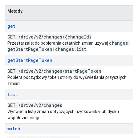
Metody
get
GET
/
drive
/
v2
/
changes
/
{change
Id}
changes
.
Przestarzałe: do pobierania ostatnich zmian używaj
get
Start
Page
Token
changes
.
list
i
.
get
Start
Page
Token
GET
/
drive
/
v2
/
changes
/
start
Page
Token
Pobiera początkowy token strony do wyświetlania przyszłych
zmian.
list
GET
/
drive
/
v2
/
changes
Wyświetla listę zmian dotyczących użytkownika lub dysku
współdzielonego.
watch