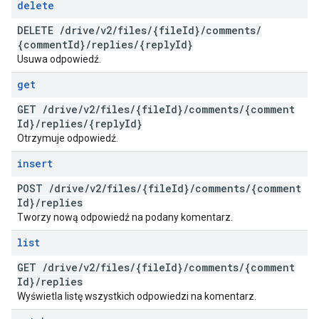
delete
DELETE
/
drive
/
v2
/
files
/
{file
Id}
/
comments
/
{comment
Id}
/
replies
/
{reply
Id}
Usuwa odpowiedź.
get
GET
/
drive
/
v2
/
files
/
{file
Id}
/
comments
/
{comment
Id}
/
replies
/
{reply
Id}
Otrzymuje odpowiedź.
insert
POST
/
drive
/
v2
/
files
/
{file
Id}
/
comments
/
{comment
Id}
/
replies
Tworzy nową odpowiedź na podany komentarz.
list
GET
/
drive
/
v2
/
files
/
{file
Id}
/
comments
/
{comment
Id}
/
replies
Wyświetla listę wszystkich odpowiedzi na komentarz.