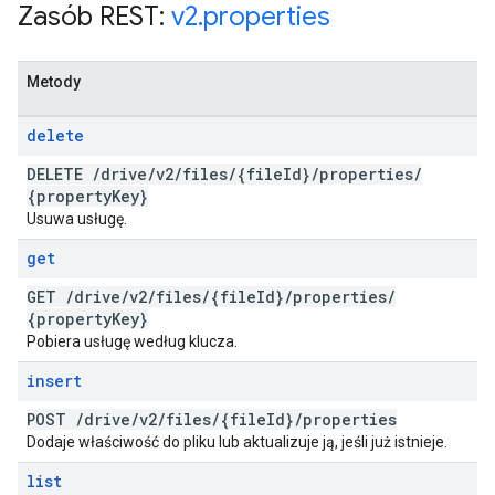
Zasób REST:
v2
.
properties
Metody
delete
DELETE
/
drive
/
v2
/
files
/
{file
Id}
/
properties
/
{property
Key}
Usuwa usługę.
get
GET
/
drive
/
v2
/
files
/
{file
Id}
/
properties
/
{property
Key}
Pobiera usługę według klucza.
insert
POST
/
drive
/
v2
/
files
/
{file
Id}
/
properties
Dodaje właściwość do pliku lub aktualizuje ją, jeśli już istnieje.
list