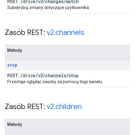
POST
/
drive
/
v2
/
changes
/
watch
Subskrybuj zmiany dotyczące użytkownika.
Zasób REST:
v2
.
channels
Metody
stop
POST
/
drive
/
v2
/
channels
/
stop
Przestaje oglądać zasoby za pomocą tego kanału.
Zasób REST:
v2
.
children
Metody