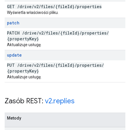
GET
/
drive
/
v2
/
files
/
{file
Id}
/
properties
Wyświetla właściwości pliku.
patch
PATCH
/
drive
/
v2
/
files
/
{file
Id}
/
properties
/
{property
Key}
Aktualizuje usługę.
update
PUT
/
drive
/
v2
/
files
/
{file
Id}
/
properties
/
{property
Key}
Aktualizuje usługę.
Zasób REST:
v2
.
replies
Metody