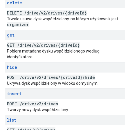
delete
DELETE
/
drive
/
v2
/
drives
/
{drive
Id}
Trwale usuwa dysk współdzielony, na którym użytkownik jest
organizer
.
get
GET
/
drive
/
v2
/
drives
/
{drive
Id}
Pobiera metadane dysku współdzielonego według
identyfikatora.
hide
POST
/
drive
/
v2
/
drives
/
{drive
Id}
/
hide
Ukrywa dysk współdzielony w widoku domyślnym.
insert
POST
/
drive
/
v2
/
drives
Tworzy nowy dysk współdzielony.
list