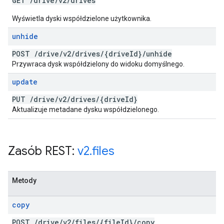
GET
/
drive
/
v2
/
drives
Wyświetla dyski współdzielone użytkownika.
unhide
POST
/
drive
/
v2
/
drives
/
{drive
Id}
/
unhide
Przywraca dysk współdzielony do widoku domyślnego.
update
PUT
/
drive
/
v2
/
drives
/
{drive
Id}
Aktualizuje metadane dysku współdzielonego.
Zasób REST:
v2
.
files
Metody
copy
POST
/
drive
/
v2
/
files
/
{file
Id}
/
copy