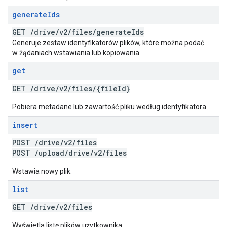
generate
Ids
GET
/
drive
/
v2
/
files
/
generate
Ids
Generuje zestaw identyfikatorów plików, które można podać
w żądaniach wstawiania lub kopiowania.
get
GET
/
drive
/
v2
/
files
/
{file
Id}
Pobiera metadane lub zawartość pliku według identyfikatora.
insert
POST
/
drive
/
v2
/
files
POST
/
upload
/
drive
/
v2
/
files
Wstawia nowy plik.
list
GET
/
drive
/
v2
/
files
Wyświetla listę plików użytkownika.