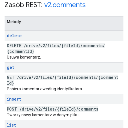
Zasób REST:
v2
.
comments
Metody
delete
DELETE
/
drive
/
v2
/
files
/
{file
Id}
/
comments
/
{comment
Id}
Usuwa komentarz.
get
GET
/
drive
/
v2
/
files
/
{file
Id}
/
comments
/
{comment
Id}
Pobiera komentarz według identyfikatora.
insert
POST
/
drive
/
v2
/
files
/
{file
Id}
/
comments
Tworzy nowy komentarz w danym pliku.
list