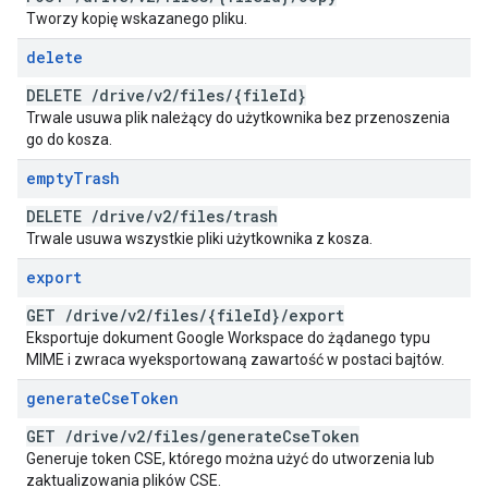
Tworzy kopię wskazanego pliku.
delete
DELETE
/
drive
/
v2
/
files
/
{file
Id}
Trwale usuwa plik należący do użytkownika bez przenoszenia
go do kosza.
empty
Trash
DELETE
/
drive
/
v2
/
files
/
trash
Trwale usuwa wszystkie pliki użytkownika z kosza.
export
GET
/
drive
/
v2
/
files
/
{file
Id}
/
export
Eksportuje dokument Google Workspace do żądanego typu
MIME i zwraca wyeksportowaną zawartość w postaci bajtów.
generate
Cse
Token
GET
/
drive
/
v2
/
files
/
generate
Cse
Token
Generuje token CSE, którego można użyć do utworzenia lub
zaktualizowania plików CSE.