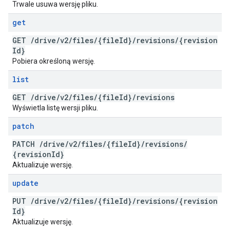
Trwale usuwa wersję pliku.
get
GET
/
drive
/
v2
/
files
/
{file
Id}
/
revisions
/
{revision
Id}
Pobiera określoną wersję.
list
GET
/
drive
/
v2
/
files
/
{file
Id}
/
revisions
Wyświetla listę wersji pliku.
patch
PATCH
/
drive
/
v2
/
files
/
{file
Id}
/
revisions
/
{revision
Id}
Aktualizuje wersję.
update
PUT
/
drive
/
v2
/
files
/
{file
Id}
/
revisions
/
{revision
Id}
Aktualizuje wersję.