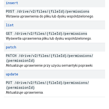
insert
POST
/
drive
/
v2
/
files
/
{file
Id}
/
permissions
Wstawia uprawnienia do pliku lub dysku współdzielonego.
list
GET
/
drive
/
v2
/
files
/
{file
Id}
/
permissions
Wyświetla uprawnienia pliku lub dysku współdzielonego.
patch
PATCH
/
drive
/
v2
/
files
/
{file
Id}
/
permissions
/
{permission
Id}
Aktualizuje uprawnienie przy użyciu semantyki poprawki.
update
PUT
/
drive
/
v2
/
files
/
{file
Id}
/
permissions
/
{permission
Id}
Aktualizuje uprawnienia.