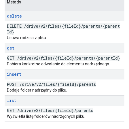
Metody
delete
DELETE
/
drive
/
v2
/
files
/
{file
Id}
/
parents
/
{parent
Id}
Usuwa rodzica z pliku.
get
GET
/
drive
/
v2
/
files
/
{file
Id}
/
parents
/
{parent
Id}
Pobiera konkretne odwołanie do elementu nadrzędnego.
insert
POST
/
drive
/
v2
/
files
/
{file
Id}
/
parents
Dodaje folder nadrzędny do pliku.
list
GET
/
drive
/
v2
/
files
/
{file
Id}
/
parents
Wyświetla listę folderów nadrzędnych pliku.