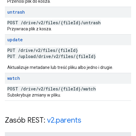
Przenosi plik do kosza.
untrash
POST
/
drive
/
v2
/
files
/
{file
Id}
/
untrash
Przywraca plik z kosza.
update
PUT
/
drive
/
v2
/
files
/
{file
Id}
PUT
/
upload
/
drive
/
v2
/
files
/
{file
Id}
Aktualizuje metadane lub treść pliku albo jedno i drugie.
watch
POST
/
drive
/
v2
/
files
/
{file
Id}
/
watch
Subskrybuje zmiany w pliku.
Zasób REST:
v2
.
parents