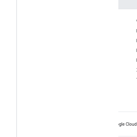
Échanger
Google Developer Program
Google Developer Groups
Google Developer Experts
Accelerators
Google Cloud & NVIDIA
Android
Chrome
Firebase
Google Cloud