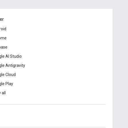
er
roid
ome
base
le AI Studio
le Antigravity
le Cloud
le Play
 all