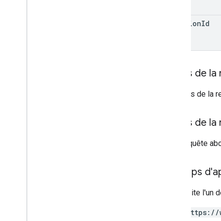
Modified
Date
Behavior
Projection
revision
Id
Utilisateur
Visibilité
Bibliothèques clientes
Termes de requête et opérateurs de
Corps de la
recherche
Types MIME compatibles
Le corps de la r
Types MIME d'exportation
Rôles et autorisations
Classificateurs de régions
Corps de la
Différences entre les Drive partagés et
Mon Drive
Si la requête ab
Limites d'utilisation
Champs d'app
Drive Activity API
v2
Nécessite l'un d
Bibliothèques clientes
Téléchargements de bibliothèques
https://
clientes