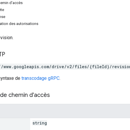
hemin d'accès
ête
nse
tion des autorisations
vision.
TP
//www.googleapis.com/drive/v2/files/{fileId}/revisio
 syntaxe de
transcodage gRPC
.
de chemin d'accès
string