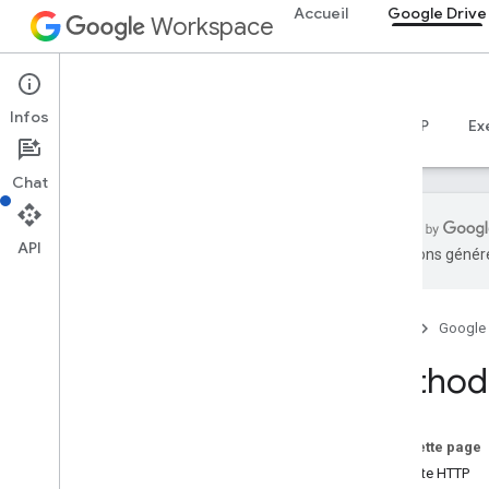
Accueil
Google Drive
Workspace
Google Drive
Infos
Aperçu
Guides
Référence
Serveur MCP
Ex
Chat
API
traductions généré
API Drive
v3
Accueil
Google
v2
Résumé des ressources
Method:
Ressources REST
à propos de
Sur cette page
applications
Requête HTTP
modifications