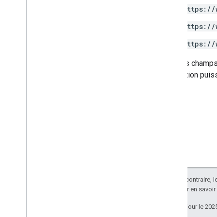
https://
API Drive Labels
https://
v2
https://
v2beta
Bibliothèques clientes
Certains champs 
Limites d'utilisation
application puiss
API Google Picker
Résumé
Classes
Enums
Interfaces
Alias de type
Sauf indication contraire, 
Apache 2.0
. Pour en savoir
Dernière mise à jour le 202