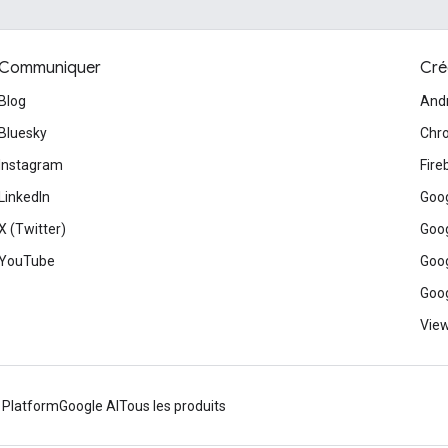
Communiquer
Cré
Blog
And
Bluesky
Chr
Instagram
Fire
LinkedIn
Goog
X (Twitter)
Goog
YouTube
Goog
Goog
View
 Platform
Google AI
Tous les produits