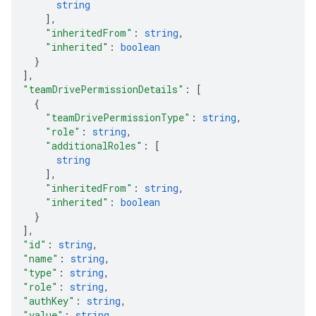
string
]
,
"inheritedFrom"
: 
string
,
"inherited"
: 
boolean
}
]
,
"teamDrivePermissionDetails"
: 
[
{
"teamDrivePermissionType"
: 
string
,
"role"
: 
string
,
"additionalRoles"
: 
[
string
]
,
"inheritedFrom"
: 
string
,
"inherited"
: 
boolean
}
]
,
"id"
: 
string
,
"name"
: 
string
,
"type"
: 
string
,
"role"
: 
string
,
"authKey"
: 
string
,
"value"
: 
string
,