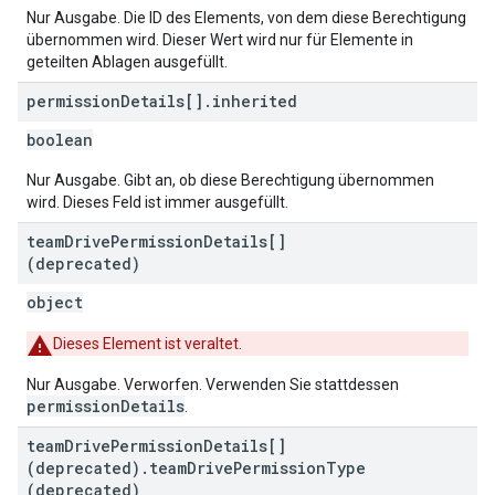
Nur Ausgabe. Die ID des Elements, von dem diese Berechtigung
übernommen wird. Dieser Wert wird nur für Elemente in
geteilten Ablagen ausgefüllt.
permission
Details[]
.
inherited
boolean
Nur Ausgabe. Gibt an, ob diese Berechtigung übernommen
wird. Dieses Feld ist immer ausgefüllt.
team
Drive
Permission
Details[]
(deprecated)
object
Dieses Element ist veraltet.
Nur Ausgabe. Verworfen. Verwenden Sie stattdessen
permissionDetails
.
team
Drive
Permission
Details[]
(deprecated)
.
team
Drive
Permission
Type
(deprecated)