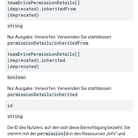
team
Drive
Permission
Details[]
(deprecated)
.
inherited
From
(deprecated)
string
Nur Ausgabe. Verworfen. Verwenden Sie stattdessen
permissionDetails/inheritedFrom
.
team
Drive
Permission
Details[]
(deprecated)
.
inherited
(deprecated)
boolean
Nur Ausgabe. Verworfen. Verwenden Sie stattdessen
permissionDetails/inherited
.
id
string
Die ID des Nutzers, auf den sich diese Berechtigung bezieht. Sie
permissionId
stimmt mit der
in den Ressourcen „Info“ und