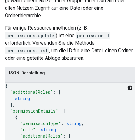
gewährt einem Nutzer, einer Gruppe, einer Domain oder
allen Nutzern Zugriff auf eine Datei oder eine
Ordnerhierarchie.
Für einige Ressourcenmethoden (z. B.
permissions.update
) ist eine
permissionId
erforderlich. Verwenden Sie die Methode
permissions.list
, um die ID für eine Datei, einen Ordner
oder eine geteilte Ablage abzurufen.
JSON-Darstellung
{
"additionalRoles"
: 
[
string
]
,
"permissionDetails"
: 
[
{
"permissionType"
: 
string
,
"role"
: 
string
,
"additionalRoles"
: 
[