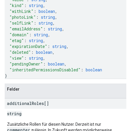
"kind"
: 
string
,
"withLink"
: 
boolean
,
"photoLink"
: 
string
,
"selfLink"
: 
string
,
"emailAddress"
: 
string
,
"domain"
: 
string
,
"etag"
: 
string
,
"expirationDate"
: 
string
,
"deleted"
: 
boolean
,
"view"
: 
string
,
"pendingOwner"
: 
boolean
,
"inheritedPermissionsDisabled"
: 
boolean
}
Felder
additional
Roles[]
string
Zusätzliche Rollen für diesen Nutzer. Derzeit ist nur
commenter
zulässig. In Zukunft werden möglicherweise