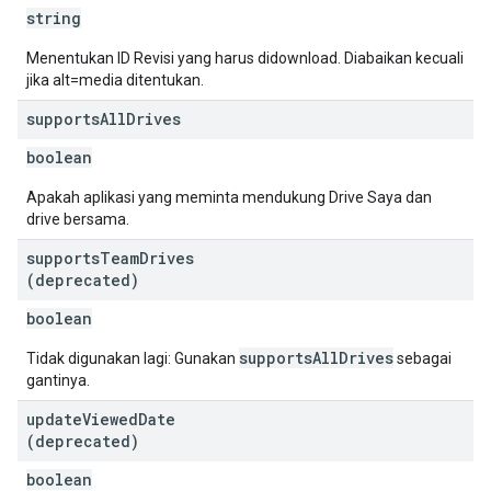
string
Menentukan ID Revisi yang harus didownload. Diabaikan kecuali
jika alt=media ditentukan.
supports
All
Drives
boolean
Apakah aplikasi yang meminta mendukung Drive Saya dan
drive bersama.
supports
Team
Drives
(deprecated)
boolean
supportsAllDrives
Tidak digunakan lagi: Gunakan
sebagai
gantinya.
update
Viewed
Date
(deprecated)
boolean