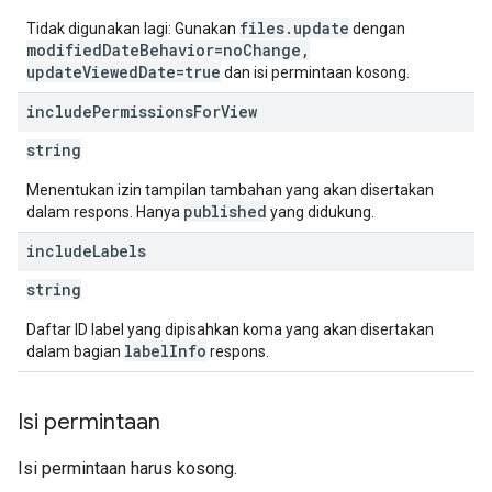
files.update
Tidak digunakan lagi: Gunakan
dengan
modifiedDateBehavior=noChange,
updateViewedDate=true
dan isi permintaan kosong.
include
Permissions
For
View
string
Menentukan izin tampilan tambahan yang akan disertakan
published
dalam respons. Hanya
yang didukung.
include
Labels
string
Daftar ID label yang dipisahkan koma yang akan disertakan
labelInfo
dalam bagian
respons.
Isi permintaan
Isi permintaan harus kosong.