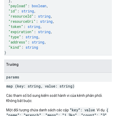
}
,
"payload"
: 
boolean
,
"id"
: 
string
,
"resourceId"
: 
string
,
"resourceUri"
: 
string
,
"token"
: 
string
,
"expiration"
: 
string
,
"type"
: 
string
,
"address"
: 
string
,
"kind"
: 
string
}
Trường
params
map (key: string, value: string)
Các tham số bổ sung kiểm soát hành vi của kênh phân phối.
Không bắt buộc.
"key": value
{
Một đối tượng chứa danh sách các cặp
. Ví dụ:
"name": "wrench", "mass": "1.3kg", "count": "3"