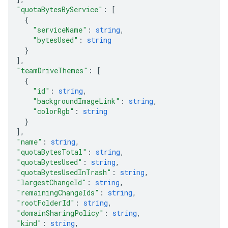
"quotaBytesByService"
: 
[
{
"serviceName"
: 
string
,
"bytesUsed"
: 
string
}
]
,
"teamDriveThemes"
: 
[
{
"id"
: 
string
,
"backgroundImageLink"
: 
string
,
"colorRgb"
: 
string
}
]
,
"name"
: 
string
,
"quotaBytesTotal"
: 
string
,
"quotaBytesUsed"
: 
string
,
"quotaBytesUsedInTrash"
: 
string
,
"largestChangeId"
: 
string
,
"remainingChangeIds"
: 
string
,
"rootFolderId"
: 
string
,
"domainSharingPolicy"
: 
string
,
"kind"
: 
string
,