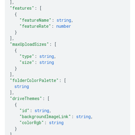
]
,
"features"
: 
[
{
"featureName"
: 
string
,
"featureRate"
: 
number
}
]
,
"maxUploadSizes"
: 
[
{
"type"
: 
string
,
"size"
: 
string
}
]
,
"folderColorPalette"
: 
[
string
]
,
"driveThemes"
: 
[
{
"id"
: 
string
,
"backgroundImageLink"
: 
string
,
"colorRgb"
: 
string
}
]
,