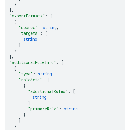
}
]
,
"exportFormats"
: 
[
{
"source"
: 
string
,
"targets"
: 
[
string
]
}
]
,
"additionalRoleInfo"
: 
[
{
"type"
: 
string
,
"roleSets"
: 
[
{
"additionalRoles"
: 
[
string
]
,
"primaryRole"
: 
string
}
]
}