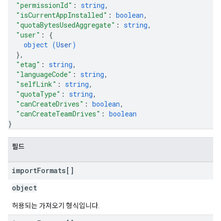
"permissionId"
: 
string
,
"isCurrentAppInstalled"
: 
boolean
,
"quotaBytesUsedAggregate"
: 
string
,
"user"
: 
{
object (
User
)
}
,
"etag"
: 
string
,
"languageCode"
: 
string
,
"selfLink"
: 
string
,
"quotaType"
: 
string
,
"canCreateDrives"
: 
boolean
,
"canCreateTeamDrives"
: 
boolean
}
필드
import
Formats[]
object
허용되는 가져오기 형식입니다.