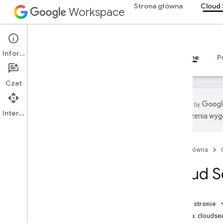
Strona główna
Cloud 
Workspace
Cloud Search
Informacje
Przegląd
Przewodniki
Materiały referencyjne
P
Czat
Interfejs API
Tłumaczenia wyge
Wprowadzenie
Parametry oprogramowania
sprzęgającego dostarczone przez
Strona główna
Google
Cloud S
Obsługiwane typy plików do
wyodrębniania tekstu
Limity Google Cloud Search
Na tej stronie
Cloud Search API
Usługa: cloudse