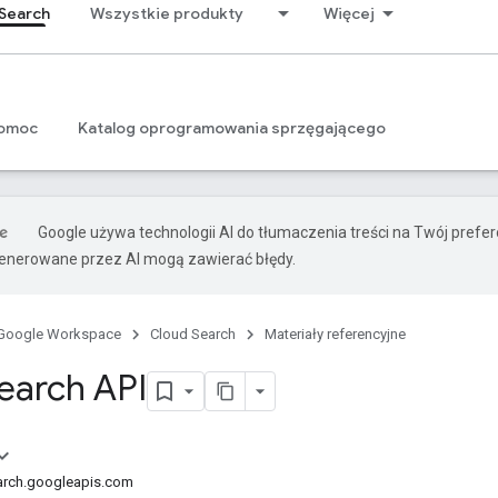
Search
Wszystkie produkty
Więcej
omoc
Katalog oprogramowania sprzęgającego
Google używa technologii AI do tłumaczenia treści na Twój prefe
nerowane przez AI mogą zawierać błędy.
Google Workspace
Cloud Search
Materiały referencyjne
earch API
arch.googleapis.com