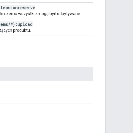
items:unreserve
ięki czemu wszystkie mogą być odpytywane.
tems
/
*}:upload
czących produktu.