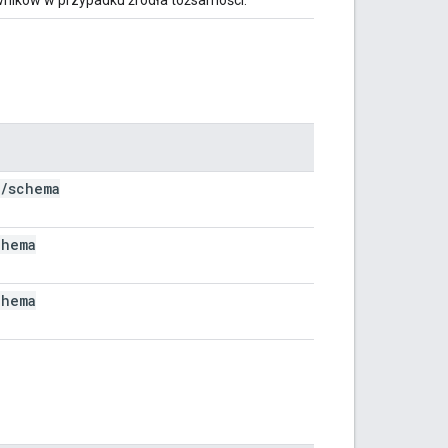
/
schema
chema
chema