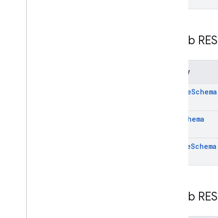
Zasób RES
Metody
delete
Schema
get
Schema
update
Schema
Zasób RES