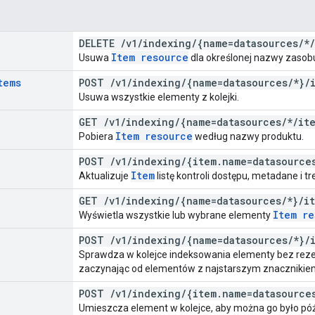
DELETE
/
v1
/
indexing
/
{name=datasources
/
*
/
Item resource
Usuwa
dla określonej nazwy zasob
tems
POST
/
v1
/
indexing
/
{name=datasources
/
*}
/
Usuwa wszystkie elementy z kolejki.
GET
/
v1
/
indexing
/
{name=datasources
/
*
/
it
Item resource
Pobiera
według nazwy produktu.
POST
/
v1
/
indexing
/
{item
.
name=datasource
Item
Aktualizuje
listę kontroli dostępu, metadane i tre
GET
/
v1
/
indexing
/
{name=datasources
/
*}
/
i
Item re
Wyświetla wszystkie lub wybrane elementy
POST
/
v1
/
indexing
/
{name=datasources
/
*}
/
Sprawdza w kolejce indeksowania elementy bez reze
zaczynając od elementów z najstarszym znacznikiem
POST
/
v1
/
indexing
/
{item
.
name=datasource
Umieszcza element w kolejce, aby można go było późn