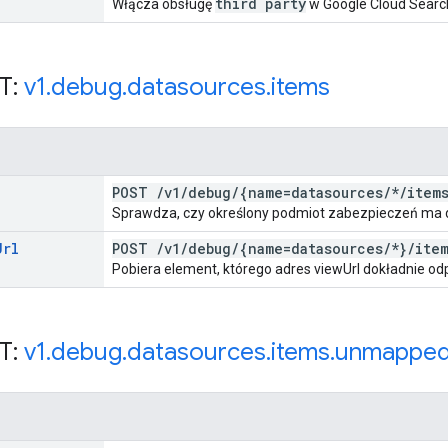
third party
Włącza obsługę
w Google Cloud Searc
T:
v1
.
debug
.
datasources
.
items
POST
/
v1
/
debug
/
{name=datasources
/
*
/
item
Sprawdza, czy określony podmiot zabezpieczeń ma 
Url
POST
/
v1
/
debug
/
{name=datasources
/
*}
/
ite
Pobiera element, którego adres viewUrl dokładnie 
T:
v1
.
debug
.
datasources
.
items
.
unmapped