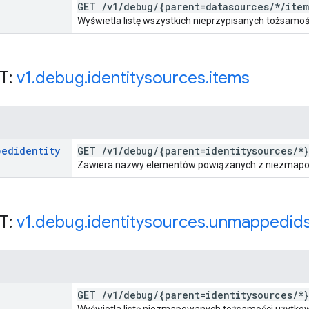
GET
/
v1
/
debug
/
{parent=datasources
/
*
/
item
Wyświetla listę wszystkich nieprzypisanych tożsamoś
T:
v1
.
debug
.
identitysources
.
items
pedidentity
GET
/
v1
/
debug
/
{parent=identitysources
/
*}
Zawiera nazwy elementów powiązanych z niezmapo
T:
v1
.
debug
.
identitysources
.
unmappedid
GET
/
v1
/
debug
/
{parent=identitysources
/
*}
Wyświetla listę niezmapowanych tożsamości użytko