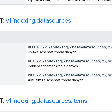
T:
v1
.
indexing
.
datasources
DELETE
/
v1
/
indexing
/
{name=datasources
/
*}
Usuwa schemat źródła danych.
GET
/
v1
/
indexing
/
{name=datasources
/
*}
/
s
Pobiera schemat źródła danych.
PUT
/
v1
/
indexing
/
{name=datasources
/
*}
/
s
Aktualizuje schemat źródła danych.
T:
v1
.
indexing
.
datasources
.
items