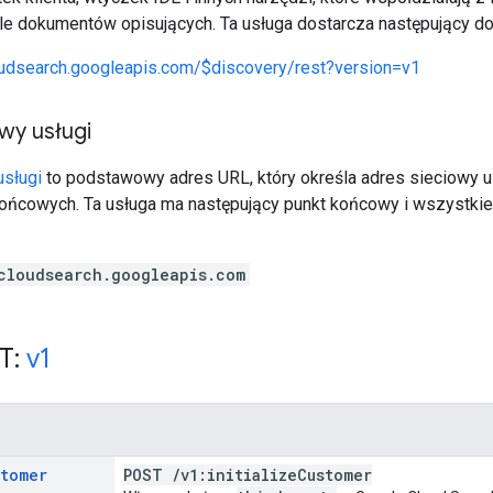
le dokumentów opisujących. Ta usługa dostarcza następujący dok
oudsearch.googleapis.com/$discovery/rest?version=v1
wy usługi
sługi
to podstawowy adres URL, który określa adres sieciowy us
ońcowych. Ta usługa ma następujący punkt końcowy i wszystkie 
cloudsearch.googleapis.com
T:
v1
stomer
POST
/
v1:initialize
Customer