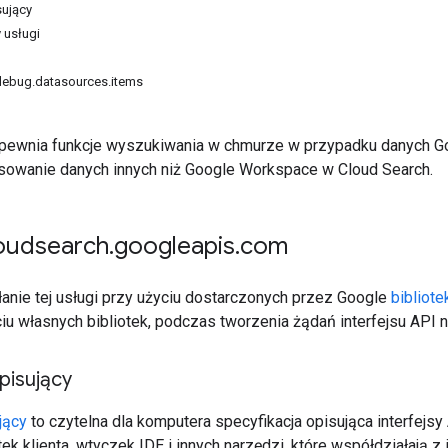
ujący
 usługi
debug.datasources.items
pewnia funkcje wyszukiwania w chmurze w przypadku danych Go
sowanie danych innych niż Google Workspace w Cloud Search.
loudsearch
.
googleapis
.
com
nie tej usługi przy użyciu dostarczonych przez Google
bibliote
iu własnych bibliotek, podczas tworzenia żądań interfejsu API 
isujący
jący
to czytelna dla komputera specyfikacja opisująca interfejsy
tek klienta, wtyczek IDE i innych narzędzi, które współdziałają 