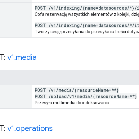
POST
/
v1
/
indexing
/
{name=datasources
/
*}
/
Cofa rezerwację wszystkich elementów z kolejki, dz
POST
/
v1
/
indexing
/
{name=datasources
/
*
/
i
Tworzy sesję przesyłania do przesyłania treści doty
T:
v1
.
media
POST
/
v1
/
media
/
{resource
Name=**}
POST
/
upload
/
v1
/
media
/
{resource
Name=**}
Przesyła multimedia do indeksowania.
T:
v1
.
operations