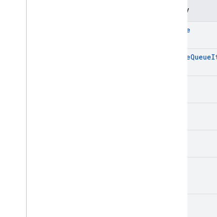
Metody
delete
delete
Queue
I
get
index
list
poll
push