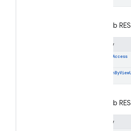
Schemat
widżet wyszukiwania
Zasób RES
Podsumowanie zajęć
Klasy CSS
Wyniki
Kontenera
.
Builder
Metody
Searchbox
.
Builder
gapi
.
cloudsearch
.
widget
.
check
Access
resultscontainer
gapi
.
cloudsearch
.
widget
.
searchbox
search
By
View
Kontener wyników
Container
Adapter
Pole wyszukiwania
Adapter Search
Box
Zasób RES
Indeks wszystkich
Pakiet SDK Cloud Search Java
Metody
Podsumowanie pakietu
com
.
google
.
enterprise
.
cloudsearch
.