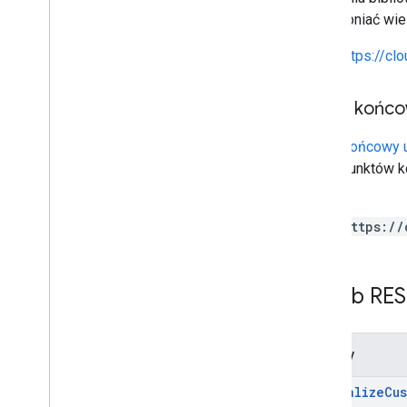
ustawienia
.
wyszukiwanieaplikacji
udostępniać wie
statystyki
https://cl
statystyka
.
indeksu
.
źródła
_
danych
statystyczne
.
zapytanie
.
aplikacje
.
w
wyszukiwarce
Punkt końco
statystyki
.
sesja
.
aplikacje
.
search
statystyka
.
użytkownika
.
aplikacji
.
Punkt końcowy u
wiele punktów k
Typy
niego:
Ustawienia klienta
Data
https://
Opcje debugowania
External
Identity
Solution
Status
.
Code
Podmiot zabezpieczeń G Suite
Zasób RES
Status
Stanu
.
Kod
Wyświetlanie listy niezmapowanych
identyfikatorów tożsamości
Metody
Osoba
Tryb
Mode
.
Mode
initialize
Cu
Żądane opcje