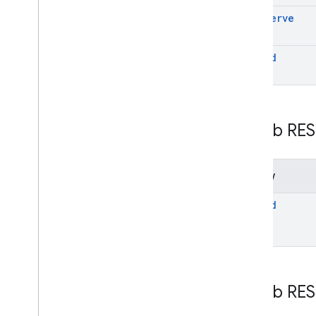
unreserve
upload
Zasób RES
Metody
upload
Zasób RES