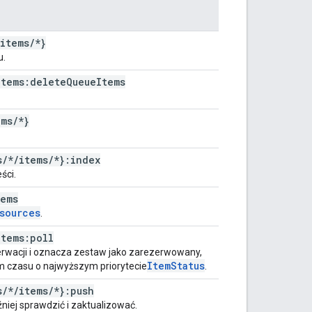
items
/
*}
u.
items:delete
Queue
Items
ems
/
*}
s
/
*
/
items
/
*}:index
ści.
tems
sources
.
items:poll
rwacji i oznacza zestaw jako zarezerwowany,
Item
Status
 czasu o najwyższym priorytecie
.
s
/
*
/
items
/
*}:push
iej sprawdzić i zaktualizować.