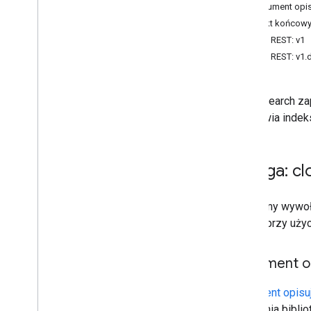
1
Dokument opis
Przegląd
Punkt końcowy
Najwyższy poziom
Zasób REST: v1
Zasób REST: v1.
Zasoby REST
debug
.
datasources
.
items
debug
.
datasources
.
items
.
Cloud Search za
unmappedids
umożliwia indek
debugowanie
.
tożsamości
.
sources
.
items
debug
.
tożsamości
.
źródła
.
unmappedids
Usługa: c
indeksowanie
.
źródła
_
danych
Indexing
.
datasources
.
items
Zalecamy wywoła
multimedia
usługę przy użyc
operations
zapytanie
|
wyszukiwane słowa
|
wyszukiwane hasło
Dokument op
zapytania
.
źródła
ustawienia
Dokument opisu
ustawienia
.
źródła danych
tworzenia biblio