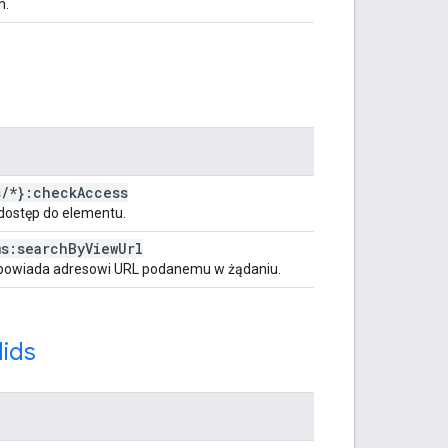
h.
s
/
*}:check
Access
dostęp do elementu.
ms:search
By
View
Url
odpowiada adresowi URL podanemu w żądaniu.
ids