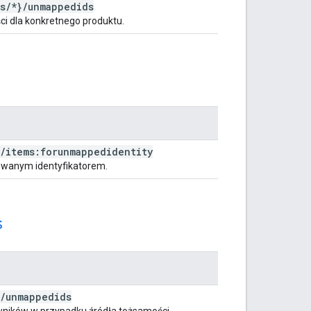
s
/
*}
/
unmappedids
ci dla konkretnego produktu.
/
items:forunmappedidentity
wanym identyfikatorem.
s
/
unmappedids
wników w przypadku źródła tożsamości.