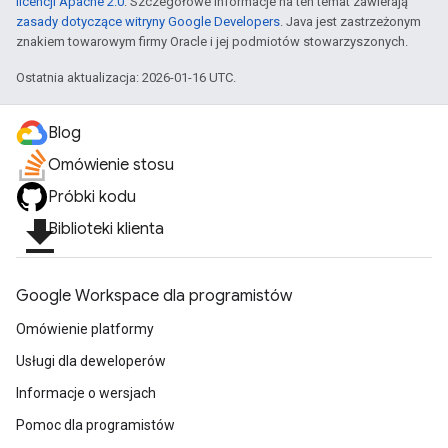
licencji Apache 2.0
. Szczegółowe informacje na ten temat zawierają
zasady dotyczące witryny Google Developers
. Java jest zastrzeżonym
znakiem towarowym firmy Oracle i jej podmiotów stowarzyszonych.
Ostatnia aktualizacja: 2026-01-16 UTC.
Blog
Omówienie stosu
Próbki kodu
file_download
Biblioteki klienta
Google Workspace dla programistów
ig,
Omówienie platformy
tity
Usługi dla deweloperów
xing,
exing.template
Informacje o wersjach
ing.traverser,
Pomoc dla programistów
ing.utils.