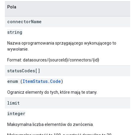
Pola
connector
Name
string
Nazwa oprogramowania sprzęgającego wykonującego to
wywołanie.
Format: datasources/{sourceId}/connectors/{id}
status
Codes[]
enum (
ItemStatus.Code
)
Ogranicz elementy do tych, które mają te stany.
limit
integer
Maksymalna liczba elementów do zwrócenia.