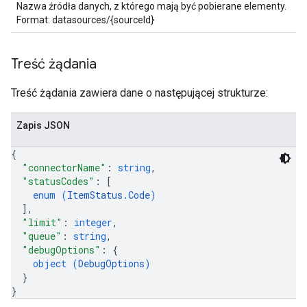
Nazwa źródła danych, z którego mają być pobierane elementy.
ig,
Format: datasources/{sourceId}
tity
xing,
exing.template
Treść żądania
ing.traverser,
ing.utils.
Treść żądania zawiera dane o następującej strukturze:
;
ing.
Zapis JSON
{
"connectorName"
: 
string
,
"statusCodes"
: 
[
enum (
ItemStatus.Code
)
]
,
"limit"
: 
integer
,
"queue"
: 
string
,
"debugOptions"
: 
{
object (
DebugOptions
)
}
}