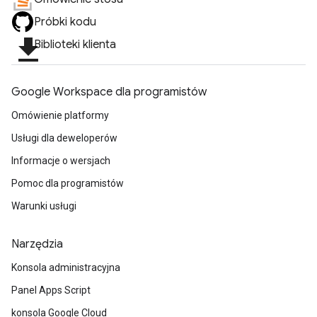
Próbki kodu
file_download
Biblioteki klienta
Google Workspace dla programistów
Omówienie platformy
Usługi dla deweloperów
Informacje o wersjach
Pomoc dla programistów
Warunki usługi
Narzędzia
Konsola administracyjna
Panel Apps Script
konsola Google Cloud