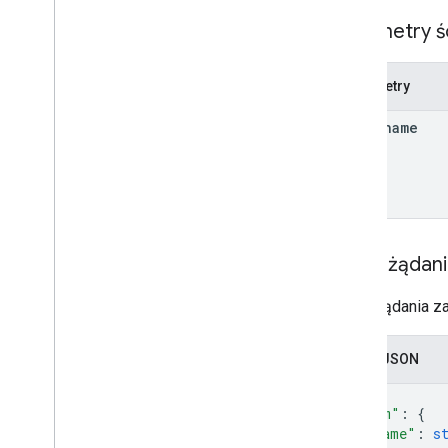
push
Parametry ś
bez rezerwacji
prześlij
Parametry
multimedia
operations
item
.
name
zapytanie
|
wyszukiwane słowa
|
wyszukiwane hasło
zapytania
.
źródła
ustawienia
ustawienia
.
źródła danych
ustawienia
.
wyszukiwanieaplikacji
Treść żądan
statystyki
statystyka
.
indeksu
.
źródła
_
danych
Treść żądania za
statystyczne
.
zapytanie
.
aplikacje
.
w
wyszukiwarce
Zapis JSON
statystyki
.
sesja
.
aplikacje
.
search
statystyka
.
użytkownika
.
aplikacji
.
{
"item"
: 
{
Typy
"name"
: 
s