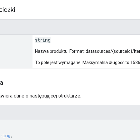
cieżki
string
Nazwa produktu. Format: datasources/{sourceId}/ite
To pole jest wymagane. Maksymalna długość to 153
ia
wiera dane o następującej strukturze:
tring
,