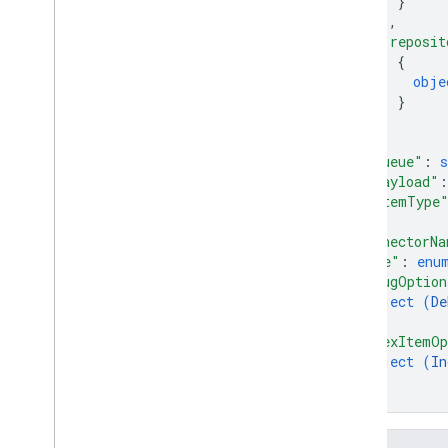
}
]
,
"reposit
{
obje
}
]
}
,
"queue"
: 
s
"payload"
:
"itemType
}
,
"connectorNa
"mode"
: 
enu
"debugOption
object (
De
}
,
"indexItemOp
object (
In
}
}