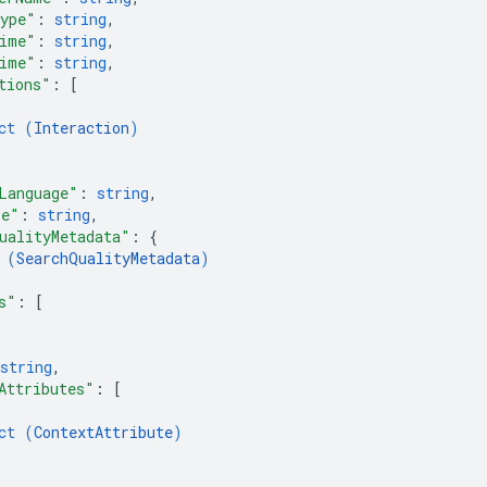
ype"
: 
string
,
ime"
: 
string
,
ime"
: 
string
,
tions"
: 
[
ct (
Interaction
)
Language"
: 
string
,
pe"
: 
string
,
ualityMetadata"
: 
{
 (
SearchQualityMetadata
)
s"
: 
[
string
,
Attributes"
: 
[
ct (
ContextAttribute
)