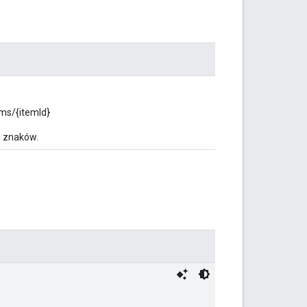
ms/{itemId}
6 znaków.