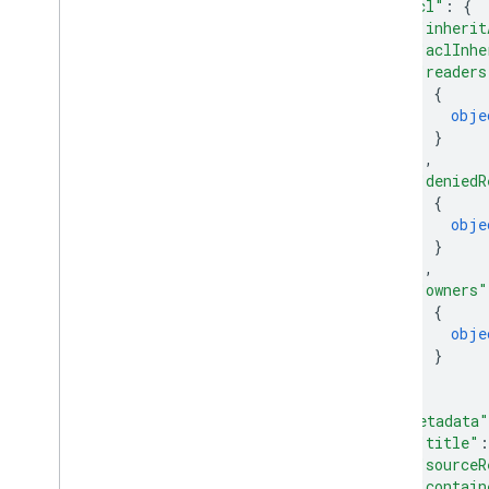
Ustawienia klienta
"acl"
: 
{
"inherit
Data
"aclInhe
Opcje debugowania
"readers
External
Identity
Solution
Status
.
Code
{
Podmiot zabezpieczeń G Suite
obje
Status
Stanu
.
Kod
}
]
,
Wyświetlanie listy niezmapowanych
identyfikatorów tożsamości
"deniedR
{
Osoba
obje
Tryb
Mode
.
Mode
}
Żądane opcje
]
,
Schemat
"owners"
{
obje
widżet wyszukiwania
}
Podsumowanie zajęć
]
Klasy CSS
}
,
Wyniki
Kontenera
.
Builder
"metadata"
Searchbox
.
Builder
"title"
:
"sourceR
gapi
.
cloudsearch
.
widget
.
resultscontainer
"contain