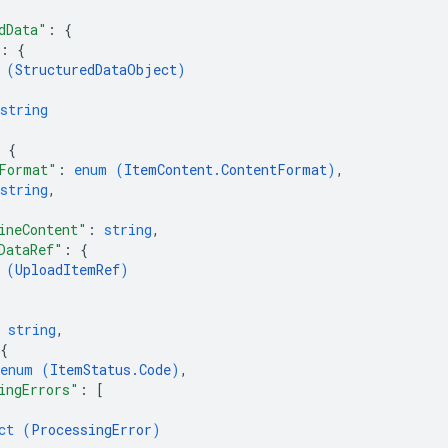
dData"
: 
{
: 
{
 (
StructuredDataObject
)
string
 
{
Format"
: 
enum (
ItemContent.ContentFormat
)
,
string
,
ineContent"
: 
string
,
DataRef"
: 
{
 (
UploadItemRef
)
 
string
,
{
enum (
ItemStatus.Code
)
,
ingErrors"
: 
[
ct (
ProcessingError
)