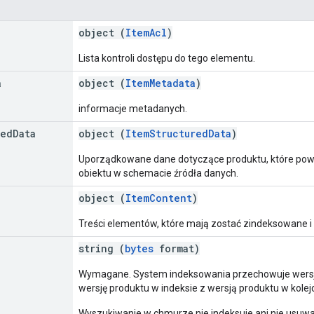
object (
ItemAcl
)
Lista kontroli dostępu do tego elementu.
a
object (
ItemMetadata
)
informacje metadanych.
red
Data
object (
ItemStructuredData
)
Uporządkowane dane dotyczące produktu, które powi
obiektu w schemacie źródła danych.
object (
ItemContent
)
Treści elementów, które mają zostać zindeksowane i
string (
bytes
format)
Wymagane. System indeksowania przechowuje wersję 
wersję produktu w indeksie z wersją produktu w kole
Wyszukiwanie w chmurze nie indeksuje ani nie usuwa