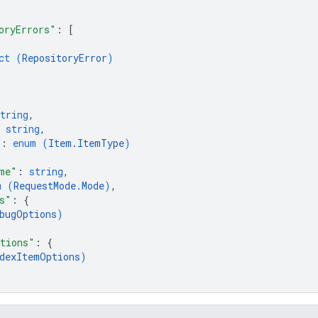
oryErrors"
: 
[
ct (
RepositoryError
)
tring
,
 
string
,
"
: 
enum (
Item.ItemType
)
me"
: 
string
,
m (
RequestMode.Mode
)
,
s"
: 
{
bugOptions
)
tions"
: 
{
dexItemOptions
)