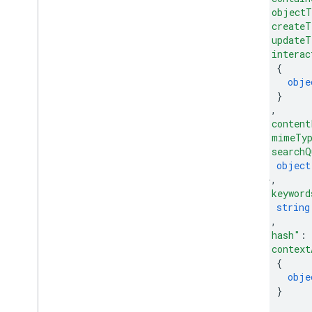
"objectT
gapi
.
cloudsearch
.
widget
.
searchbox
"createT
Kontener wyników
"updateT
Container
Adapter
"interac
Pole wyszukiwania
{
Adapter Search
Box
obje
}
Indeks wszystkich
]
,
"content
Pakiet SDK Cloud Search Java
"mimeTy
Podsumowanie pakietu
"searchQ
com
.
google
.
enterprise
.
cloudsearch
.
object
sdk
,
}
,
com
.
google
.
enterprise
.
cloudsearch
.
"keyword
sdk
.
config
,
string
com
.
google
.
enterprise
.
cloudsearch
.
]
,
sdk
.
identity
"hash"
: 
com
.
google
.
enterprise
.
cloudsearch
.
"context
sdk
.
indexing
,
{
com
.
google
.
enterprise
.
cloudsearch
.
obje
sdk
.
indexing
.
template
}
com
.
google
.
enterprise
.
cloudsearch
.
]