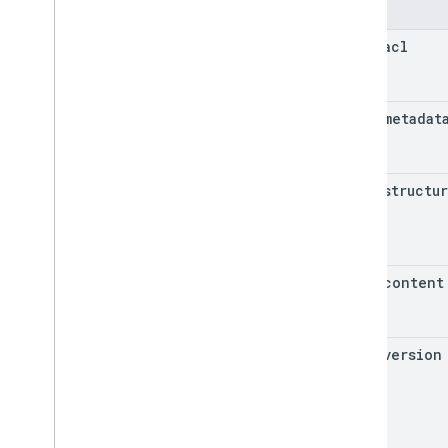
Pola
item
.
acl
item
.
metadat
item
.
structu
item
.
content
item
.
version