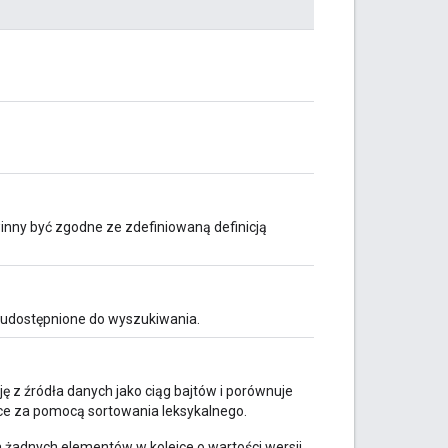
nny być zgodne ze zdefiniowaną definicją
 udostępnione do wyszukiwania.
z źródła danych jako ciąg bajtów i porównuje
jce za pomocą sortowania leksykalnego.
 żadnych elementów w kolejce o wartości wersji