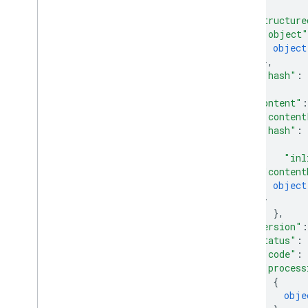
sdk
.
indexing
.
traverser
,
}
,
com
.
google
.
enterprise
.
cloudsearch
.
"structure
sdk
.
indexing
.
utils
.
"object"
com
.
google
.
enterprise
.
cloudsearch
.
object
sdk
.
sdk;
}
,
com
.
google
.
enterprise
.
cloudsearch
.
"hash"
: 
sdk
.
serving
.
}
,
"content"
:
"content
Schematy
"hash"
: 
Znane schematy
Zarezerwowane operatory
"inl
"content
object
}
}
,
"version"
:
"status"
: 
"code"
: 
"process
{
obje