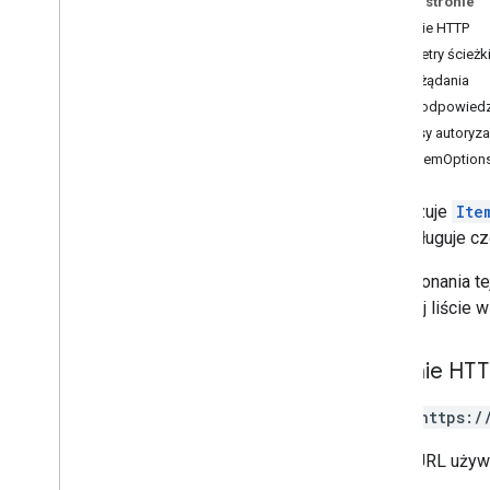
Na tej stronie
1
Żądanie HTTP
Przegląd
Parametry ścieżk
Najwyższy poziom
Treść żądania
Zasoby REST
Treść odpowiedz
debug
.
datasources
.
items
Zakresy autoryza
debug
.
datasources
.
items
.
IndexItemOption
unmappedids
debugowanie
.
tożsamości
.
sources
.
items
Aktualizuje
Ite
debug
.
tożsamości
.
źródła
.
nie obsługuje c
unmappedids
indeksowanie
.
źródła
_
danych
Do wykonania tej
Indexing
.
datasources
.
items
na białej liście
Przegląd
delete
Żądanie HT
delete
Queue
Items
get
POST https:/
indeks
.
Adres URL używ
lista
ankieta