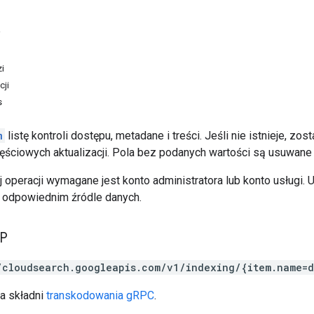
i
i
cji
s
m
listę kontroli dostępu, metadane i treści. Jeśli nie istnieje, z
zęściowych aktualizacji. Pola bez podanych wartości są usuwan
 operacji wymagane jest konto administratora lub konto usługi. U
 w odpowiednim źródle danych.
TP
/cloudsearch.googleapis.com/v1/indexing/{item.name=d
a składni
transkodowania gRPC
.