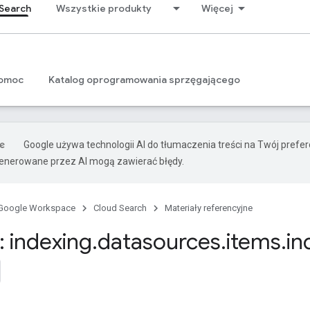
Search
Wszystkie produkty
Więcej
omoc
Katalog oprogramowania sprzęgającego
Google używa technologii AI do tłumaczenia treści na Twój prefe
nerowane przez AI mogą zawierać błędy.
Google Workspace
Cloud Search
Materiały referencyjne
 indexing
.
datasources
.
items
.
in