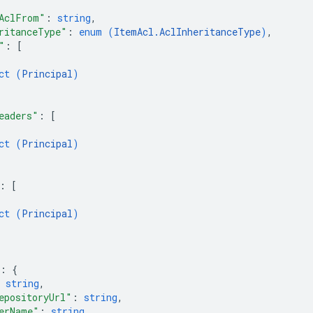
AclFrom"
: 
string
,
ritanceType"
: 
enum (
ItemAcl.AclInheritanceType
)
,
"
: 
[
ct (
Principal
)
eaders"
: 
[
ct (
Principal
)
: 
[
ct (
Principal
)
: 
{
 
string
,
epositoryUrl"
: 
string
,
erName"
: 
string
,