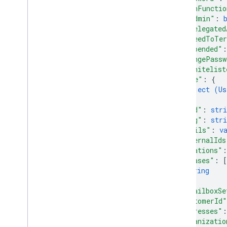
role assignments
"hashFunctio
"isAdmin"
: 
角色
"isDelegated
結構定義
"agreedToTe
權杖
"suspended"
:
兩步驟驗證
"changePassw
位使用者
"ipWhitelist
"name"
: 
{
總覽
object (
Us
create
Guest
}
,
刪除
"kind"
: 
stri
獲得
"etag"
: 
stri
insert
"emails"
: 
v
"externalIds
清單
"relations"
:
make
Admin
"aliases"
: 
[
修補
string
登出
]
,
undelete
"isMailboxSe
"customerId"
update
"addresses"
:
watch
"organizatio
users
.
aliases