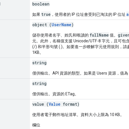
d
boolean
true
a
如果
，使用者的 IP 位址會受到已淘汰的 IP 位址
object (
UserName
)
fullName
give
儲存使用者名字、姓氏和唯讀的
值。
元。此外，名稱值支援 Unicode/UTF-8 字元，且可包含空
(/) 和半形句號 (.)。如要進一步瞭解字元使用規則，請
1KB。
string
僅供輸出。API 資源的類型。如果是 Users 資源，值為
string
僅供輸出。資源的 ETag。
value (
Value
format)
使用者電子郵件地址清單。資料大小上限為 10 KB。
欄位