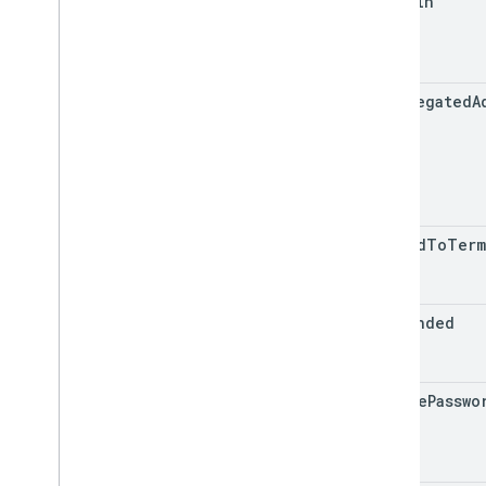
is
Admin
第 1 版
用量限制
相關 API
is
Delegated
A
Cloud Identity API
People API
agreed
To
Term
suspended
change
Passwo
Login