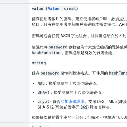
value (
Value
format)
儲存使用者帳戶的密碼。建立使用者帳戶時，必須提供
項目，只有在使用者更新帳戶密碼時才需要提供。API
密碼可包含任何 ASCII 字元組合，且長度必須介於 8 到 
password
建議您將
參數做為十六進位編碼的雜湊值
hashFunction
，密碼必須是有效的雜湊金鑰。
string
password
hashFun
儲存
屬性的雜湊格式。可使用的
MD5
：接受簡單的十六進位編碼值。
SHA-1
：接受簡單的十六進位編碼值。
crypt
- 符合
C 加密編譯庫
。支援 DES、MD5 (
$6$
SHA-512 (雜湊前置字元
) 雜湊演算法。
如果輪次是前置字串的一部分，則輪次不得超過 10,00