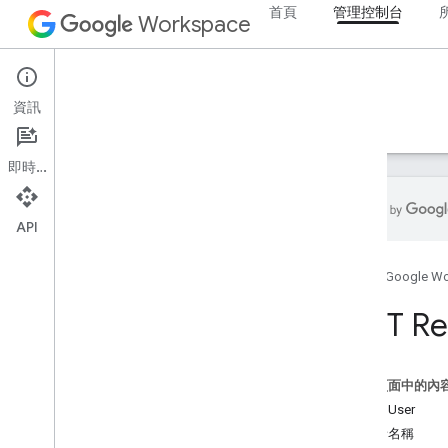
首頁
管理控制台
Workspace
Admin console
資訊
總覽
指南
參考資料
支援
即時通訊
API
管理員 SDK API
首頁
Google W
總覽
第 1 版
REST Re
Chrome Printer Management API
Contact Delegation API
Data Transfer API
這個頁面中的內
Directory API
資源：User
資源摘要
使用者名稱