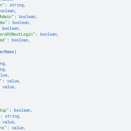
n"
: 
string
,
boolean
,
Admin"
: 
boolean
,
rms"
: 
boolean
,
 
boolean
,
ordAtNextLogin"
: 
boolean
,
ed"
: 
boolean
,
erName
)
ng
,
ng
,
alue
,
"
: 
value
,
 
value
,
tup"
: 
boolean
,
: 
string
,
 
value
,
ns"
: 
value
,