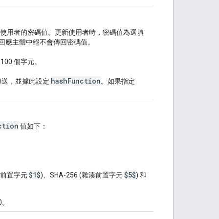
使用者的密碼值。更新使用者時，密碼值為選填
 回應主體中絕不會傳回密碼值。
100 個字元。
hashFunction
傳送，並據此設定
。如果指定
ction
值如下：
$1$
$5$
雜湊前置字元
)、SHA-256 (雜湊前置字元
) 和
0。