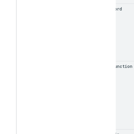
用量限制
password
Enterprise License Manager API
第 1 版
產品和 SKU
標準查詢參數
用量限制
Google Workspace Reseller API
第 1 版
hash
Function
產品和 SKU
付款方案
用量限制
Groups Migration API
第 1 版
用量限制
Groups Settings API