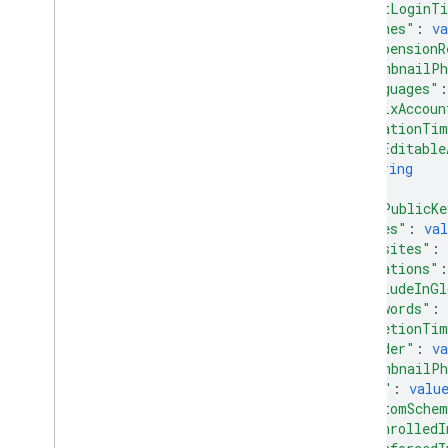
"lastLoginT
users
.
photos
"phones"
: 
va
驗證碼
"suspensionR
"thumbnailPh
類型
"languages"
:
座標來源
"posixAccoun
"creationTi
Projection
"nonEditable
訂閱管道
string
使用者相片
]
,
"sshPublicKe
標準查詢參數
"notes"
: 
val
"websites"
: 
列出查詢運算子
"locations"
:
API 限制和配額
"includeInGl
語言代碼
"keywords"
: 
行動裝置搜尋欄位
"deletionTi
Reports API
"gender"
: 
va
"thumbnailPh
v1
.
1beta1
"ims"
: 
valu
"customSche
Admin Settings API
"isEnrolledI
用量限制