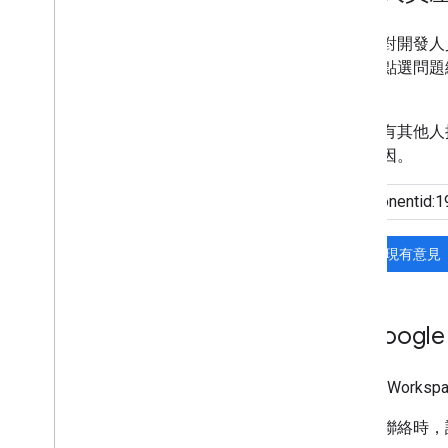
如果您對開發人
報，請點選問題
解。
如果沒有其他人
要的原因。
搜尋現有意見
與 Googl
Google Work
與我們聯絡時，