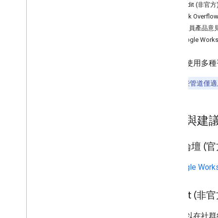
管理員說明中心
Reddit (非官方
Issue Tracker
Stack Overflo
服務條款
開發人員產品意
使用者資料和開發人員政策
與 Google Wo
版本資訊
我們會使用多種
注意：
這些管道僅適
問題與建
社群論壇 (官
在
Google Wo
Reddit (非官
你也可以在社群