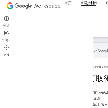
首頁
管理控制台
Workspace
Admin console
資訊
總覽
指南
參考資料
支援
即時通訊
API
如何取得協助
首頁
Google W
取得說明
Cloud Identity
如何取
People API
其他資源
這個頁面中的內
官方社群論壇
問題與建議
Stack Overflow
社群論壇 (官方