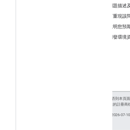
問題描述
可重現該
說明您預
開發環境
除非另有註明，否則本頁
和/或其關聯企業的註冊商
上次更新時間：2026-07-1