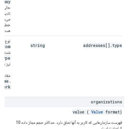
rkway
خالی د
نادیده 
می‌شود؛
خطوط ج
هستند.
نوع آدر
string
addresses[].type
ustom
شده باش
Type
نیز بای
مقادیر 
home
،
work
،
organizations
value (
Value
format)
فهرست سازمان‌هایی که کاربر به آنها تعلق دارد. حداکثر حجم مجاز داده 10
کیلوبایت است.