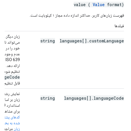
value (
Value
format)
فهرست زبان‌های کاربر. حداکثر اندازه داده مجاز ۱ کیلوبایت است.
فیلدها
زبان دیگر. کار
string
languages[].customLanguage
می‌تواند نام ز
خود را در ص
عدم وجود کد 
ISO 639
ارائه دهد. اگر 
تنظیم شود،
uage
Code
قابل تنظیم نی
نمایش رشته‌ا
string
languages[].languageCode
زبان بر اساس
برای مشاهده 
کدهای پشتیبا
شده به بخش 
زبان
مراجعه کن