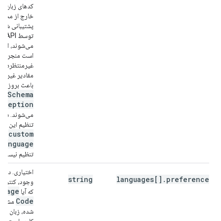
کدهای زبان مع
خارج از مجمو
پشتیبانی شده
توسط 
می‌شوند، اما 
است منجر به ر
غیرمنتظره‌ای 
مقادیر غیرمجا
باعث بروز
Schema
xception
می‌شوند. در
تنظیم این مور
custom
Language
تنظیم نیست.
اختیاری. در 
string
languages[].preference
وجود، کنترل 
guage
که آیا
Code
مشخ
شده، زبان تر