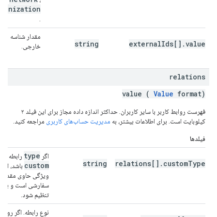
ganization
.
مقدار شناسه
string
externalIds[].value
خارجی.
relations
value (
Value
format)
فهرست روابط کاربر با سایر کاربران. حداکثر اندازه داده مجاز برای این فیلد ۲
کیلوبایت است. برای اطلاعات بیشتر، به
مدیریت حساب‌های کاربری
مراجعه کنید.
فیلدها
type
اگر
رابطه
string
relations[].customType
custom
باشد، این
ویژگی حاوی مقدار
سفارشی است و باید
تنظیم شود.
نوع رابطه. اگر روی