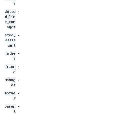
r
dotte
d_lin
e_man
ager
exec_
assis
tant
fathe
r
frien
d
manag
er
mothe
r
paren
t