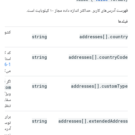
فهرست آدرس‌های کاربر. حداکثر اندازه داده مجاز ۱۰ کیلوبایت است.
فیلدها
کشور
string
addresses[].country
کد کشور
string
addresses[].countryCode
استاندا
166-1
می‌کند.
ype
اگر
string
addresses[].customType
ustom
ویژگی 
سفارشی
تنظیم ش
برای آد
string
addresses[].extendedAddress
توسعه‌یا
آدرسی 
زیرمنط