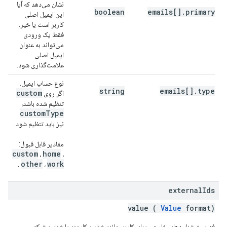
نشان می‌دهد که آیا
boolean
emails[].primary
این ایمیل اصلی
کاربر است یا خیر.
فقط یک ورودی
می‌تواند به عنوان
ایمیل اصلی
علامت‌گذاری شود.
نوع حساب ایمیل.
string
emails[].type
custom
اگر روی
تنظیم شده باشد،
custom
Type
نیز باید تنظیم شود.
مقادیر قابل قبول:
custom
home
،
،
other
work
.
،
external
Ids
value (
Value
format)
فهرست شناسه‌های خارجی برای کاربر، مانند شناسه کارمند یا شناسه شبکه.