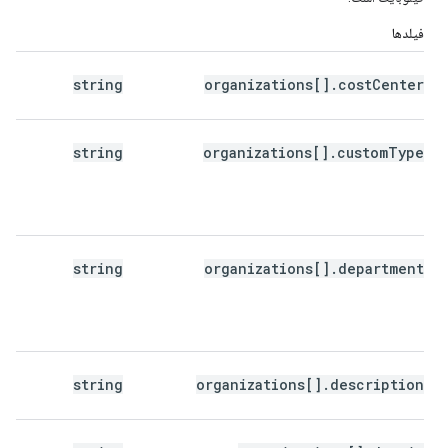
فیلدها
م
string
organizations[].costCenter
ک
string
organizations[].customType
ا
م
د
string
organizations[].department
س
s
g
ر
ش
string
organizations[].description
د