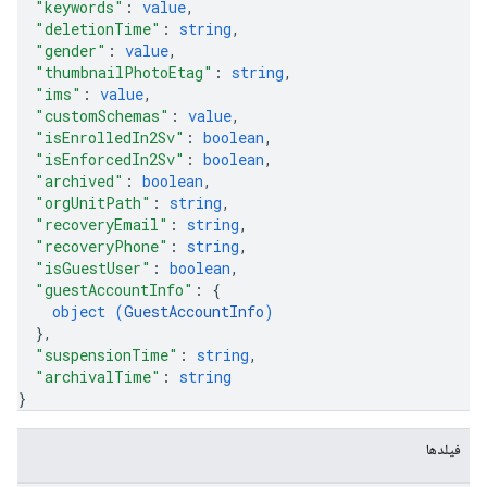
"keywords"
: 
value
,
"deletionTime"
: 
string
,
"gender"
: 
value
,
"thumbnailPhotoEtag"
: 
string
,
"ims"
: 
value
,
"customSchemas"
: 
value
,
"isEnrolledIn2Sv"
: 
boolean
,
"isEnforcedIn2Sv"
: 
boolean
,
"archived"
: 
boolean
,
"orgUnitPath"
: 
string
,
"recoveryEmail"
: 
string
,
"recoveryPhone"
: 
string
,
"isGuestUser"
: 
boolean
,
"guestAccountInfo"
: 
{
object (
GuestAccountInfo
)
}
,
"suspensionTime"
: 
string
,
"archivalTime"
: 
string
}
فیلدها