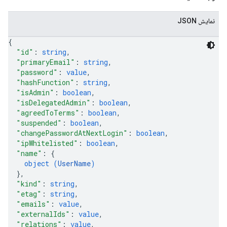
نمایش JSON
{
"id"
: 
string
,
"primaryEmail"
: 
string
,
"password"
: 
value
,
"hashFunction"
: 
string
,
"isAdmin"
: 
boolean
,
"isDelegatedAdmin"
: 
boolean
,
"agreedToTerms"
: 
boolean
,
"suspended"
: 
boolean
,
"changePasswordAtNextLogin"
: 
boolean
,
"ipWhitelisted"
: 
boolean
,
"name"
: 
{
object (
UserName
)
}
,
"kind"
: 
string
,
"etag"
: 
string
,
"emails"
: 
value
,
"externalIds"
: 
value
,
"relations"
: 
value
,