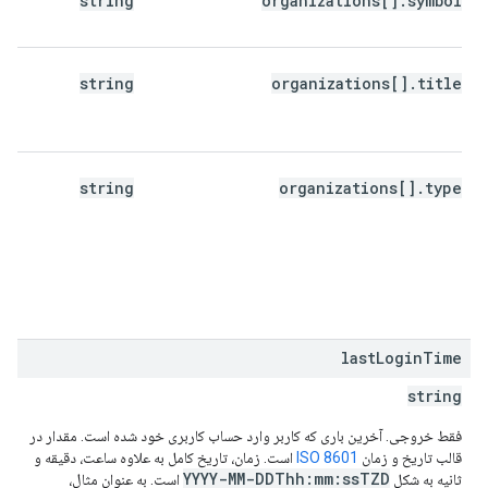
string
organizations[].symbol
ب
گ
ع
string
organizations[].title
س
r
r
ن
string
organizations[].type
م
،
،
k
.
last
Login
Time
string
فقط خروجی. آخرین باری که کاربر وارد حساب کاربری خود شده است. مقدار در
قالب تاریخ و زمان
ISO 8601
است. زمان، تاریخ کامل به علاوه ساعت، دقیقه و
YYYY-MM-DDThh:mm:ssTZD
ثانیه به شکل
است. به عنوان مثال،