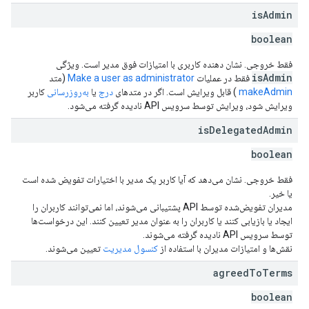
is
Admin
boolean
فقط خروجی. نشان دهنده کاربری با امتیازات فوق مدیر است. ویژگی
isAdmin
فقط در عملیات
Make a user as administrator
(متد
makeAdmin
) قابل ویرایش است. اگر در متدهای
درج
یا
به‌روزرسانی
کاربر
ویرایش شود، ویرایش توسط سرویس API نادیده گرفته می‌شود.
is
Delegated
Admin
boolean
فقط خروجی. نشان می‌دهد که آیا کاربر یک مدیر با اختیارات تفویض شده است
یا خیر.
مدیران تفویض‌شده توسط API پشتیبانی می‌شوند، اما نمی‌توانند کاربران را
ایجاد یا بازیابی کنند یا کاربران را به عنوان مدیر تعیین کنند. این درخواست‌ها
توسط سرویس API نادیده گرفته می‌شوند.
نقش‌ها و امتیازات مدیران با استفاده از
کنسول مدیریت
تعیین می‌شوند.
agreed
To
Terms
boolean