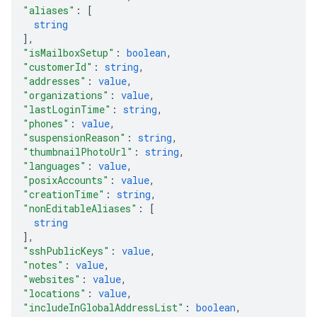
"aliases"
: 
[
string
]
,
"isMailboxSetup"
: 
boolean
,
"customerId"
: 
string
,
"addresses"
: 
value
,
"organizations"
: 
value
,
"lastLoginTime"
: 
string
,
"phones"
: 
value
,
"suspensionReason"
: 
string
,
"thumbnailPhotoUrl"
: 
string
,
"languages"
: 
value
,
"posixAccounts"
: 
value
,
"creationTime"
: 
string
,
"nonEditableAliases"
: 
[
string
]
,
"sshPublicKeys"
: 
value
,
"notes"
: 
value
,
"websites"
: 
value
,
"locations"
: 
value
,
"includeInGlobalAddressList"
: 
boolean
,