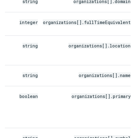
string
organizations[].domain
ب
م
integer
organizations[].fullTimeEquivalent
ت
۰ = ۱۰۰%).
م
string
organizations[].location
س
ک
م
ن
string
organizations[].name
ن
boolean
organizations[].primary
ا
ک
ه
م
ا
ن