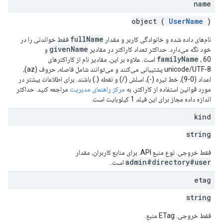
name
object (
UserName
)
fullName
نام‌های داده شده و خانوادگی کاربر و مقدار
فقط خواندنی را در
givenName
خود نگه می‌دارد. حداکثر تعداد کاراکتر در مقادیر
و
familyName
، 60 است. علاوه بر این، مقادیر نام از کاراکترهای
unicode/UTF-8 پشتیبانی می‌کنند و می‌توانند شامل فاصله، حروف (az)،
اعداد (0-9)، خط تیره (-)، اسلش (/) و نقطه (.) باشند. برای اطلاعات بیشتر در
مورد قوانین استفاده از کاراکتر، به
مرکز راهنمای مدیریت
مراجعه کنید. حداکثر
اندازه داده مجاز برای این فیلد 1 کیلوبایت است.
kind
string
فقط خروجی. نوع منبع API. برای منابع کاربران، مقدار
admin#directory#user
است.
etag
string
فقط خروجی. ETag منبع.