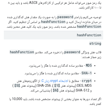
یک رمز عبور می‌تواند شامل هر ترکیبی از کاراکترهای ASCII باشد و باید بین ۸
تا ۱۰۰ کاراکتر باشد.
password
توصیه می‌کنیم پارامتر
را به صورت یک مقدار هش کدگذاری شده
hashFunction
در مبنای شانزده ارسال کنید و
بر اساس آن تنظیم کنید. اگر
hashFunction
مشخص شده باشد، رمز عبور باید یک کلید هش معتبر باشد.
hash
Function
string
hashFunction
password
قالب هش ویژگی
را ذخیره می‌کند. مقادیر
زیر مجاز هستند:
MD5
- مقادیر ساده کدگذاری شده با هگز را می‌پذیرد.
SHA-1
- مقادیر ساده کدگذاری شده با هگز را می‌پذیرد.
crypt
- مطابق با
کتابخانه crypt زبان C.
از الگوریتم‌های هش
$5$
$1$
DES، MD5 (پیشوند هش
)، SHA-256 (پیشوند هش
)
$6$
و SHA-512 (پیشوند هش
) پشتیبانی می‌کند.
اگر تعداد دورها به عنوان بخشی از پیشوند مشخص شده باشد، باید 10،000 یا
کمتر باشد.