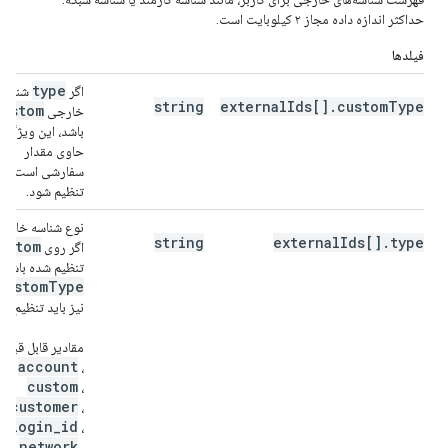
حداکثر اندازه داده مجاز ۲ کیلوبایت است.
فیلدها
type
اگر
شناسه
string
externalIds[].customType
custom
خارجی
باشد، این ویژگی
حاوی مقدار
سفارشی است و ب
تنظیم شود.
نوع شناسه خارج
string
externalIds[].type
ustom
اگر روی
تنظیم شده باشد،
custom
Type
نیز باید تنظیم شو
مقادیر قابل قبول:
account
،
custom
،
customer
،
login
_
id
،
network
،