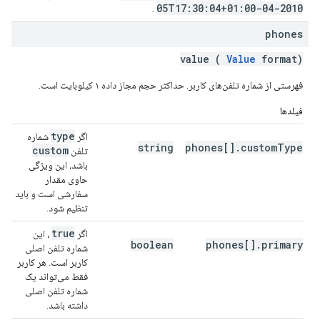
2010-04-05T17:30:04+01:00
.
phones
value (
Value
format)
فهرستی از شماره تلفن‌های کاربر. حداکثر حجم مجاز داده ۱ کیلوبایت است.
فیلدها
type
اگر
شماره
string
phones[].customType
custom
تلفن
باشد، این ویژگی
حاوی مقدار
سفارشی است و باید
تنظیم شود.
true
اگر
، این
boolean
phones[].primary
شماره تلفن اصلی
کاربر است. هر کاربر
فقط می‌تواند یک
شماره تلفن اصلی
داشته باشد.