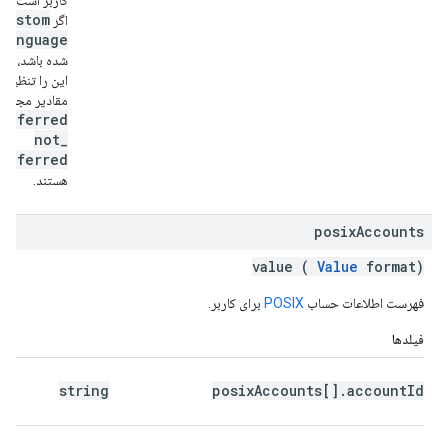
کاربر است یا 
custom
اگر
Language
شده باشد، نمی
این را تنظیم ک
مقادیر مجاز
referred
not
_
referred
هستند.
posix
Accounts
value (
Value
format)
فهرست اطلاعات حساب
POSIX
برای کاربر.
فیلدها
string
posixAccounts[].accountId