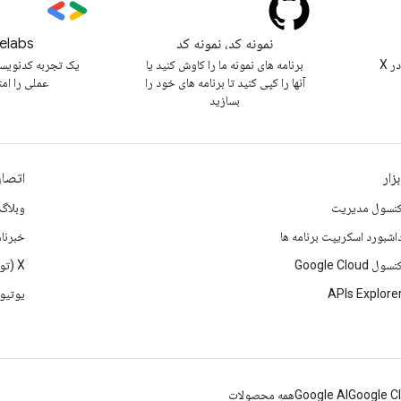
نمونه کد، نمونه کد
elabs
@workspacedevs را در X
برنامه های نمونه ما را کاوش کنید یا
یک تجربه کدنویس
آنها را کپی کنید تا برنامه های خود را
عملی را ام
بسازید
بزار
اتصال
نسول مدیریت
وبلاگ
اشبورد اسکریپت برنامه ها
خبرنام
نسول Google Cloud
X (تویتر)
APIs Explore
یوتیو
Google C
Google AI
همه محصولات