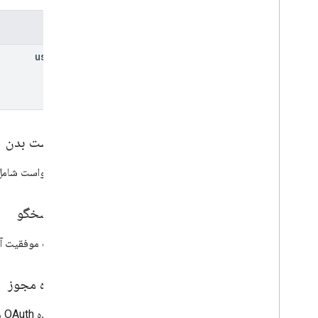
منبع مختصات
پارامترها
فرافکنی
کانال اشتراک
user
Key
User
Photo
پارامترهای پرس و جو استاندارد
عملگرهای پرس و جو را فهرست کنید
محدودیت ها و سهمیه های API
درخواست بدن
کدهای زبان
فیلدهای جستجوی دستگاه تلفن همراه
بدنه درخواست شامل 
گزارش API
نسخه 1
1 بتا1
.
بدن پاسخگو
API تنظیمات مدیریت
در صورت موفقیت آمی
محدودیت های استفاده
محدوده مجوز
Alert Center API
v1beta1
به محدوده OAuth زیر نیاز دارد: