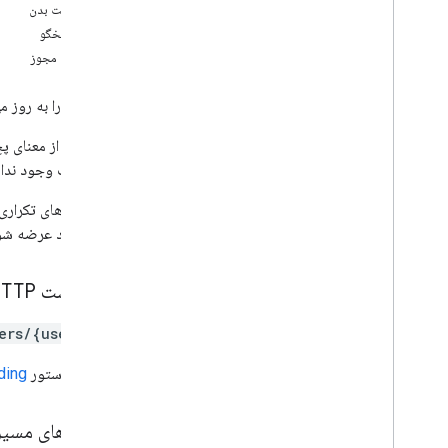
درخواست بدن
two
Step
Verification
بدن پاسخگو
کاربران
محدوده مجوز
نمای کلی
ایجاد مهمان
یک کاربر را به روز م
حذف
گرفتن
این روش از معنای پچ
درج کنید
درخواست وجود ندار
فهرست
برای فیلدهای تکراری 
ساختن مدیر
همه موارد عرضه شون
پچ
خروج از سیستم
حذف کردن
درخواست HTTP
به روز رسانی
ers/{userKey}
تماشا کردن
users
.
aliases
URL از دستور
ding
users
.
photos
کدهای تایید
پارامترهای مسی
انواع