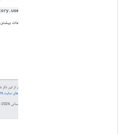
انواع هشدار
فیلدهای فیلتر پرس و جو پشتیبانی شده
tory.user
پارامترهای پرس و جو استاندارد
برای اطلاعات بیشتر،
محدودیت های استفاده
Domain Shared Contacts API
خوراک مخاطبین
خواص و پیش بینی های گسترده
پارامترهای جستجوی مخاطبین
عناصر مخاطبین مشترک
انجام عملیات دسته ای
API حسابرسی ایمیل
جز در مواردی که غیر از این ذک
جزئیات، به
خطمشی‌های سایت Google Developers‏
نظارت کنید
صادرات
تاریخ آخرین به‌روزرسانی 2026-03-10 به‌وقت ساعت هماهنگ جهانی.
محدودیت های استفاده
Enterprise License Manager API
v1