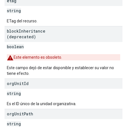
etag
string
ETag del recurso.
block
Inheritance
(deprecated)
boolean
Este elemento es obsoleto.
Este campo dejó de estar disponible y establecer su valor no
tiene efecto.
org
Unit
Id
string
Es el ID único de la unidad organizativa.
org
Unit
Path
string