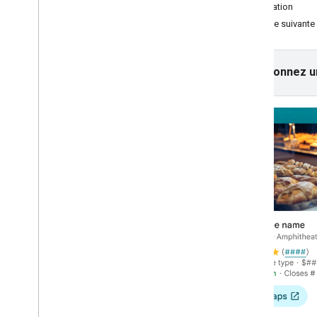
Facturation
Carte 3D de base
Étape suivante 
Repères
Dessiner sur la carte
Ressources
Sélectionnez u
Repères
Aperçu
Premiers pas
Ajouter un repère sur une carte
Personnalisation des repères de base
Créer des repères avec des graphiques
Créer des repères en HTML et CSS
Contrôler le comportement en cas de
collision
,
l'altitude et la visibilité
Rendre les repères cliquables et
accessibles
Rendre les repères déplaçables
Passer aux repères avancés
Repères (ancienne version)