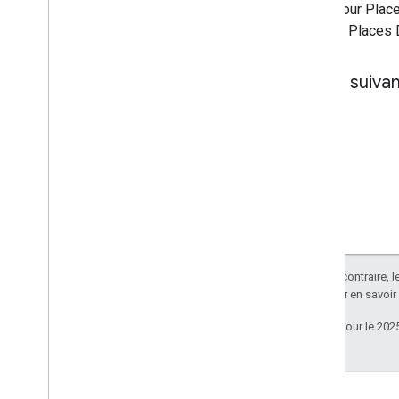
Kit UI pour Plac
Symboles
requête Places D
Éléments géographiques Web
GL
Visualisations des données deck
.
gl
Étape suivan
Superpositions au sol
Superpositions personnalisées
Ajouter une légende personnalisée
Afficher des données
Aperçu
Style basé sur les données pour les
ensembles de données
Style basé sur les données pour les
limites
Sauf indication contraire, 
KML
Apache 2.0
. Pour en savoir
Geo
JSON
Calque de données
Dernière mise à jour le 202
Carte de densité (obsolète)
Calques Trafic
,
Transports en commun
et À vélo