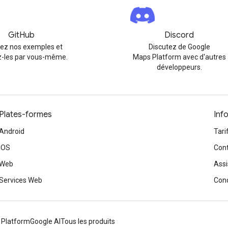
GitHub
Discord
rez nos exemples et
Discutez de Google
-les par vous-même.
Maps Platform avec d'autres
développeurs.
Plates-formes
Inf
Android
Tari
iOS
Cont
Web
Assi
Services Web
Cond
 Platform
Google AI
Tous les produits