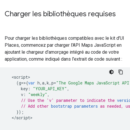
Charger les bibliothèques requises
Pour charger les bibliothèques compatibles avec le kit d'UI
Places, commencez par charger l'API Maps JavaScript en
ajoutant le chargeur d'amorçage intégré au code de votre
application, comme indiqué dans l'extrait de code suivant :
<
script
(
g
=>{
var
h
,
a
,
k
,
p
=
"The Google Maps JavaScript API
key
:
"YOUR_API_KEY"
,
v
:
"weekly"
,
// Use the 'v' parameter to indicate the 
versi
// Add other 
bootstrap parameters
 as needed, u
});
<
/script