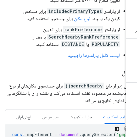
تعیین شعاع تا ۵۰۰۰۰ متر استفاده کنید.
از پارامتر
includedPrimaryTypes
برای مشخص
کردن یک یا چند
نوع مکان
برای جستجو استفاده کنید.
از پارامتر
rankPreference
برای تعیین
SearchNearbyRankPreference
با مقدار
POPULARITY
یا
DISTANCE
استفاده کنید.
لیست کامل پارامترها را ببینید.
ثال
ال زیر از تابع
searchNearby()
برای جستجوی مکان‌های از نوع
تخاب‌شده در محدوده نقشه استفاده می‌کند و نقشه‌ای را با نشانگرهایی
ای نمایش نتایج پر می‌کند.
تایپ اسکریپت
جاوا اسکریپت
سی‌اس‌اس
اچ‌تی‌ام‌ال
const
mapElement
=
document
.
querySelector
(
'gmp-