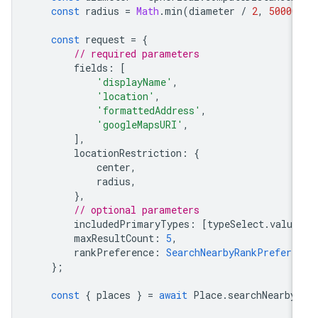
const
radius
=
Math
.
min
(
diameter
/
2
,
50000
const
request
=
{
// required parameters
fields
:
[
'displayName'
,
'location'
,
'formattedAddress'
,
'googleMapsURI'
,
],
locationRestriction
:
{
center
,
radius
,
},
// optional parameters
includedPrimaryTypes
:
[
typeSelect
.
value
maxResultCount
:
5
,
rankPreference
:
SearchNearbyRankPrefere
};
const
{
places
}
=
await
Place
.
searchNearby