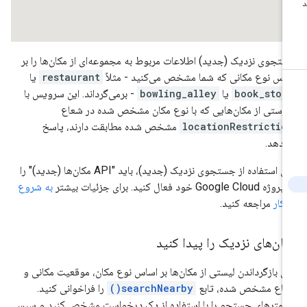
تجوی نزدیک (جدید) اطلاعات مربوط به مجموعه‌ای از مکان‌ها را بر
اس نوع مکانی که شما مشخص می‌کنید - مثلاً
restaurant
یا
book_stor
یا
bowling_alley
- برمی‌گرداند. این سرویس با
رستی از مکان‌هایی که با نوع مکان مشخص شده در شعاع
locationRestrictio
مشخص شده مطابقت دارند، پاسخ
‌دهد.
برای استفاده از جستجوی نزدیک (جدید)، باید "API مکان‌ها (جدید)" را
Google Cloud خود فعال کنید. برای جزئیات بیشتر
به شروع
 کار
مراجعه کنید.
ان‌های نزدیک را پیدا کنید
ای بازگرداندن لیستی از مکان‌ها بر اساس نوع مکان، موقعیت مکانی و
اع مشخص شده، تابع
searchNearby()
را فراخوانی کنید.
رامترهای جستجو را با استفاده از یک درخواست مشخص کنید و سپس