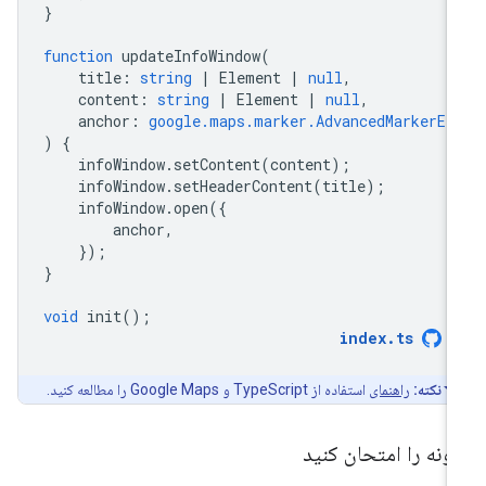
}
function
updateInfoWindow
(
title
:
string
|
Element
|
null
,
content
:
string
|
Element
|
null
,
anchor
:
google.maps.marker.AdvancedMarkerEl
)
{
infoWindow
.
setContent
(
content
);
infoWindow
.
setHeaderContent
(
title
);
infoWindow
.
open
({
anchor
,
});
}
void
init
();
index
.
ts
نکته:
راهنمای
استفاده از TypeScript و Google Maps را مطالعه کنید.
ونه را امتحان کنید