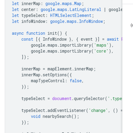
let
innerMap
:
google.maps.Map
;
let
center
:
google.maps.LatLngLiteral
|
google
.
let
typeSelect
:
HTMLSelectElement
;
let
infoWindow
:
google.maps.InfoWindow
;
async
function
init
()
{
const
[{
InfoWindow
},
{
event
}]
=
await
P
google
.
maps
.
importLibrary
(
'maps'
),
google
.
maps
.
importLibrary
(
'core'
),
]);
innerMap
=
mapElement
.
innerMap
;
innerMap
.
setOptions
({
mapTypeControl
:
false
,
});
typeSelect
=
document
.
querySelector
(
'.type-
typeSelect
.
addEventListener
(
'change'
,
()
=
>
void
nearbySearch
();
});