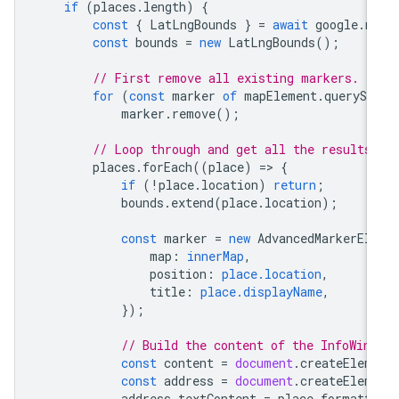
if
(
places
.
length
)
{
const
{
LatLngBounds
}
=
await
google
.
m
const
bounds
=
new
LatLngBounds
();
// First remove all existing markers.
for
(
const
marker
of
mapElement
.
querySe
marker
.
remove
();
// Loop through and get all the results
places
.
forEach
((
place
)
=
>
{
if
(
!
place
.
location
)
return
;
bounds
.
extend
(
place
.
location
);
const
marker
=
new
AdvancedMarkerEl
map
:
innerMap
,
position
:
place.location
,
title
:
place.displayName
,
});
// Build the content of the InfoWin
const
content
=
document
.
createElem
const
address
=
document
.
createElem
address
.
textContent
=
place
.
formatt