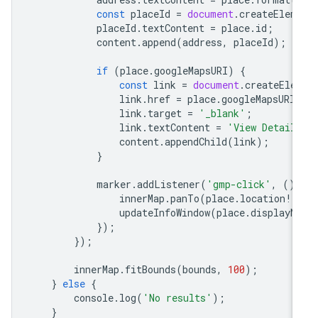
const
placeId
=
document
.
createElem
placeId
.
textContent
=
place
.
id
;
content
.
append
(
address
,
placeId
);
if
(
place
.
googleMapsURI
)
{
const
link
=
document
.
createEle
link
.
href
=
place
.
googleMapsURI
link
.
target
=
'_blank'
;
link
.
textContent
=
'View Detail
content
.
appendChild
(
link
);
}
marker
.
addListener
(
'gmp-click'
,
()
innerMap
.
panTo
(
place
.
location
!
)
updateInfoWindow
(
place
.
displayN
});
});
innerMap
.
fitBounds
(
bounds
,
100
);
}
else
{
console
.
log
(
'No results'
);
}