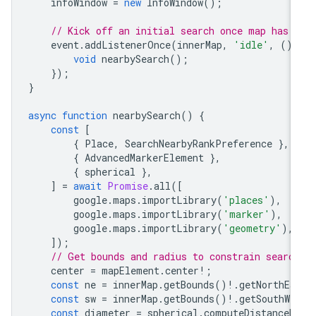
infoWindow
=
new
InfoWindow
();
// Kick off an initial search once map has 
event
.
addListenerOnce
(
innerMap
,
'idle'
,
()
void
nearbySearch
();
});
}
async
function
nearbySearch
()
{
const
[
{
Place
,
SearchNearbyRankPreference
},
{
AdvancedMarkerElement
},
{
spherical
},
]
=
await
Promise
.
all
([
google
.
maps
.
importLibrary
(
'places'
),
google
.
maps
.
importLibrary
(
'marker'
),
google
.
maps
.
importLibrary
(
'geometry'
),
]);
// Get bounds and radius to constrain searc
center
=
mapElement
.
center
!
;
const
ne
=
innerMap
.
getBounds
()
!
.
getNorthEa
const
sw
=
innerMap
.
getBounds
()
!
.
getSouthWe
const
diameter
=
spherical
.
computeDistanceB