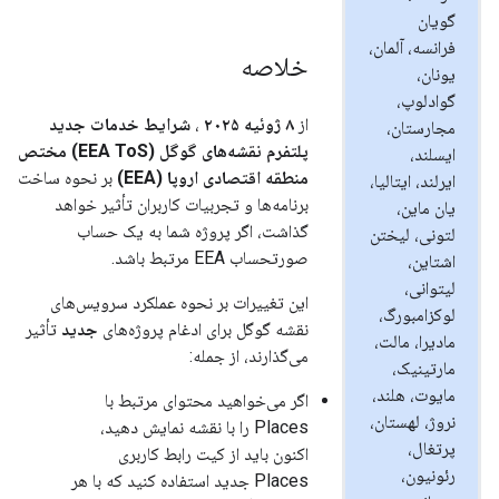
گویان
فرانسه، آلمان،
خلاصه
یونان،
گوادلوپ،
از
۸ ژوئیه ۲۰۲۵
،
شرایط خدمات جدید
مجارستان،
پلتفرم نقشه‌های گوگل (EEA ToS) مختص
ایسلند،
منطقه اقتصادی اروپا (EEA)
بر نحوه ساخت
ایرلند، ایتالیا،
برنامه‌ها و تجربیات کاربران تأثیر خواهد
یان ماین،
گذاشت، اگر پروژه شما به یک حساب
لتونی، لیختن
صورتحساب EEA مرتبط باشد.
اشتاین،
لیتوانی،
این تغییرات بر نحوه عملکرد سرویس‌های
لوکزامبورگ،
نقشه گوگل برای ادغام پروژه‌های
جدید
تأثیر
مادیرا، مالت،
می‌گذارند، از جمله:
مارتینیک،
مایوت، هلند،
اگر می‌خواهید محتوای مرتبط با
نروژ، لهستان،
Places را با نقشه نمایش دهید،
پرتغال،
اکنون باید از کیت رابط کاربری
رئونیون،
Places جدید استفاده کنید که با هر