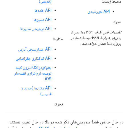
محیط زیست
(قدیمی)
API جاده‌ها
API خورشیدی
API مسیرها
تحرک
API ترجیحی مسیرها
تغییرات فنی ظرف ۱ تا ۳ روز پس از
پذیرش شرایط EEA توسط شما، در
مکان‌ها
پروژه شما اعمال خواهد شد
.
API اعتبارسنجی آدرس
API کدگذاری جغرافیایی
جئوکودر iOS درون کیت
توسعه نرم‌افزاری نقشه‌های
iOS
API مکان‌ها (جدید و
قدیمی)
تحرک
در حال حاضر، فقط سرویس‌های ذکر شده در بالا در حال تغییر هستند.