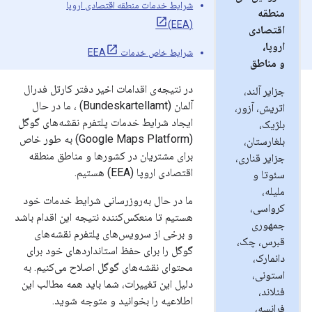
شرایط خدمات منطقه اقتصادی اروپا
منطقه
(EEA)
اقتصادی
اروپا،
شرایط خاص خدمات EEA
و مناطق
در نتیجه‌ی اقدامات اخیر دفتر کارتل فدرال
جزایر آلند،
آلمان (Bundeskartellamt) ، ما در حال
اتریش، آزور،
ایجاد شرایط خدمات پلتفرم نقشه‌های گوگل
بلژیک،
(Google Maps Platform) به طور خاص
بلغارستان،
برای مشتریان در کشورها و مناطق منطقه
جزایر قناری،
اقتصادی اروپا (EEA) هستیم.
سئوتا و
ملیله،
ما در حال به‌روزرسانی شرایط خدمات خود
کرواسی،
هستیم تا منعکس‌کننده نتیجه این اقدام باشد
جمهوری
و برخی از سرویس‌های پلتفرم نقشه‌های
قبرس، چک،
گوگل را برای حفظ استانداردهای خود برای
دانمارک،
محتوای نقشه‌های گوگل اصلاح می‌کنیم. به
استونی،
دلیل این تغییرات، شما باید همه مطالب این
فنلاند،
اطلاعیه را بخوانید و متوجه شوید.
فرانسه،