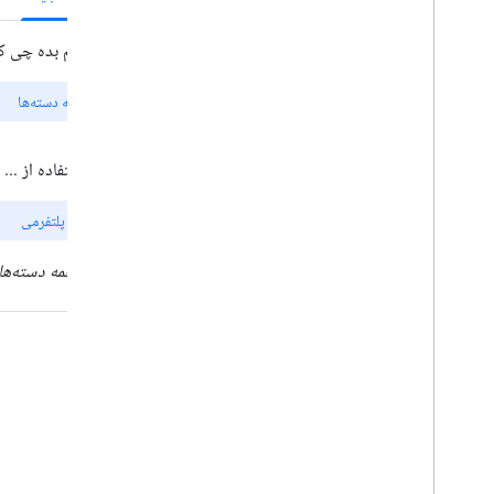
منابع برای هوش مصنوعی
نمای کلی
مهارت‌های عامل
جعبه ابزار رابط کاربری Agentic (آزمایشی)
جعبه ابزار Code Assist (آزمایشی)
نقشه‌های Grounding Lite
بهترین شیوه ها
بهترین شیوه های امنیتی API
راهنمای امضای دیجیتال
راهنمای بهینه‌سازی
بهینه‌سازی استفاده از وب سرویس
امنیت و انطباق
نمای کلی
راهنمایی امنیتی
خدمات در محدوده