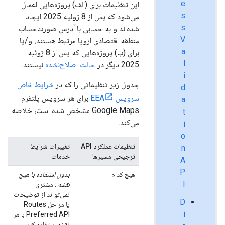
e
این تنظیمات برای (الف) پروژه‌هایی اعمال
s
می‌شود که پس از 8 ژوئیه 2025 ایجاد
s
شده‌اند و به حسابی با آدرس صورت‌حساب
V
منطقه اقتصادی اروپا مرتبط هستند، و/یا
a
برای (ب) پروژه‌هایی که پس از 8 ژوئیه
l
2025 دیگر در
حالت اصلاح‌نشده
نیستند.
i
جدول زیر تنظیماتی را که در
شرایط خاص
d
سرویس EEA
برای هر سرویس پلتفرم
a
Google Maps مشخص شده است، خلاصه
t
می‌کند.
i
o
تنظیمات عملکرد API
تغییرات شرایط
n
ترجیحی مسیرها
خدمات
A
P
هیچ کدام
بدون استفاده با هیچ
I
نقشه
. مشتری
نمی‌تواند از توضیحات
D
یا مراحل Routes
i
Preferred API با هر
نقشه استفاده کند.