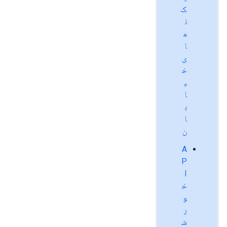
ک
ن
م
ا
ی
خ
ی
ا
ب
ا
ن
A
P
I
خ
و
ر
ش