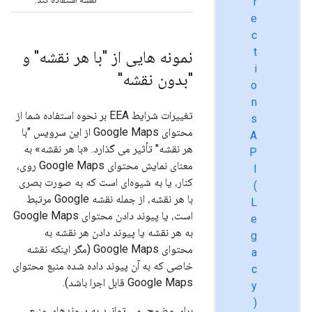
r
e
c
t
نمونه هایی از "با هر نقشه" و
i
"بدون نقشه"
o
n
تغییرات شرایط EEA بر نحوه استفاده شما از
s
محتوای Google Maps از این سرویس "با
A
هر نقشه" تأثیر می گذارد. «با هر نقشه» به
P
معنای نمایش محتوای Google Maps روی،
I
کنار، یا به شیوه‌ای است که به صورت بصری
(
با هر نقشه، از جمله نقشه Google مرتبط
L
است، یا پیوند دادن محتوای Google Maps
e
به هر نقشه یا پیوند دادن هر نقشه به
g
محتوای Google Maps (مگر اینکه نقشه
a
خاصی که به آن پیوند داده شده منبع محتوای
c
Google Maps قابل اجرا باشد).
y
)
برای وضوح، می توانید به پیوندهای منبع