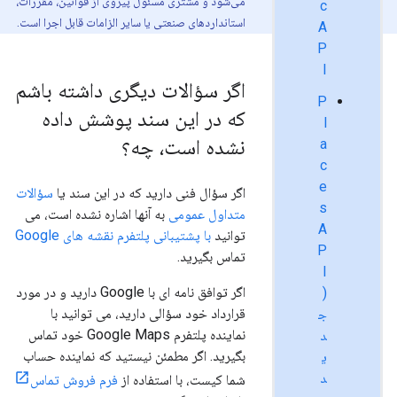
می‌شود و مشتری مسئول پیروی از قوانین، مقررات،
c
استانداردهای صنعتی یا سایر الزامات قابل اجرا است.
A
P
I
اگر سؤالات دیگری داشته باشم
P
که در این سند پوشش داده
l
نشده است، چه؟
a
c
e
اگر سؤال فنی دارید که در این سند یا
سؤالات
s
متداول عمومی
به آنها اشاره نشده است، می
A
توانید
با پشتیبانی پلتفرم نقشه های Google
P
تماس بگیرید.
I
اگر توافق نامه ای با Google دارید و در مورد
(
قرارداد خود سؤالی دارید، می توانید با
ج
نماینده پلتفرم Google Maps خود تماس
د
بگیرید. اگر مطمئن نیستید که نماینده حساب
ی
د
شما کیست، با استفاده از
فرم فروش تماس