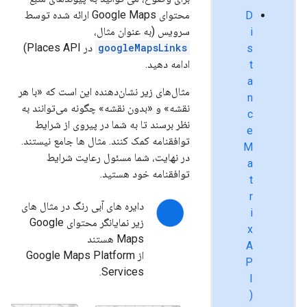
محتوای Google Maps ارائه شده توسط
D
سرویس (به عنوان مثال،
i
googleMapsLinks
در Places API)
s
ادامه دهید.
t
a
مثال‌های زیر نشان‌دهنده این است که «با هر
n
نقشه» و «بدون نقشه» چگونه می‌توانند به
c
نظر برسند تا به شما در پیروی از شرایط
e
توافقنامه کمک کنند. مثال ها جامع نیستند.
M
در نهایت، شما مسئول رعایت شرایط
a
توافقنامه خود هستید.
t
r
دایره های آبی رنگ در مثال های
i
زیر نمایانگر محتوای Google
x
Maps هستند
A
از Google Maps Platform
P
Services.
I
(