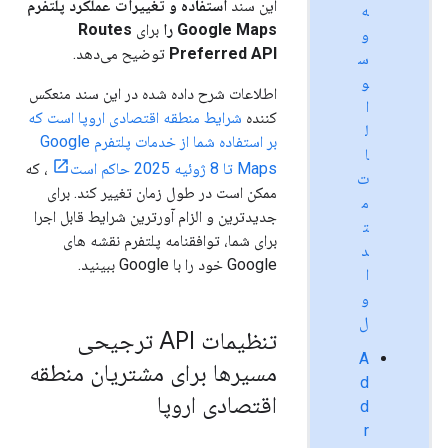
این سند
استفاده و تغییرات عملکرد پلتفرم
ه
Google Maps را
برای
Routes
و
Preferred API
توضیح می‌دهد.
س
و
اطلاعات شرح داده شده در این سند منعکس
ا
کننده
شرایط منطقه اقتصادی اروپا است که
ل
بر استفاده شما از خدمات پلتفرم Google
ا
Maps تا 8 ژوئیه 2025 حاکم است
، که
ت
ممکن است در طول زمان تغییر کند. برای
م
جدیدترین و الزام آورترین شرایط قابل اجرا
ت
برای شما، توافقنامه پلتفرم نقشه های
د
Google خود را با Google ببینید.
ا
و
ل
تنظیمات API ترجیحی
A
مسیرها برای مشتریان منطقه
d
اقتصادی اروپا
d
r