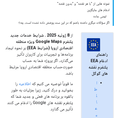
نمونه هایی از "با هر نقشه" و "بدون نقشه"
ادغام های جایگزین
ایمنی جاده
اگر سؤالات دیگری داشته باشم که در این سند پوشش داده نشده است، چه؟
از
8 ژوئیه 2025
،
شرایط خدمات جدید
پلتفرم Google Maps ویژه منطقه
اقتصادی اروپا (شرایط EEA)
بر نحوه ایجاد
برنامه‌ها و تجربیات برای کاربران تأثیر
راهنمای
می‌گذارد، اگر پروژه شما به حساب
ادغام EEA
صورت‌حساب منطقه اقتصادی اروپا مرتبط
پلتفرم نقشه
باشد.
های گوگل
ا
ما قویاً توصیه می کنیم که
اطلاعیه
را
ط
بخوانید و درک کنید، زیرا جزئیات به طور
ل
بالقوه بر برنامه های فعلی و جدید شما که
ا
پلتفرم نقشه های Google را ادغام می کنند
ع
تأثیر می گذارد.
ی