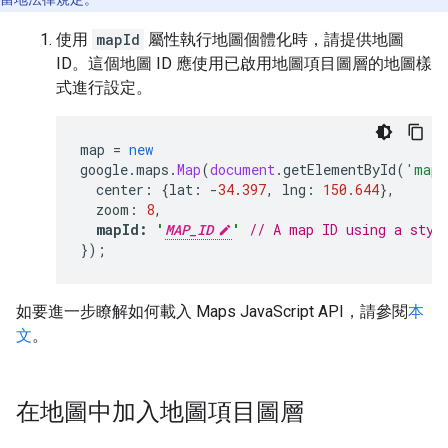
使用
mapId
屬性執行地圖個體化時，請提供地圖
ID。這個地圖 ID 應使用已啟用地圖項目圖層的地圖樣
式進行設定。
map
=
new
google
.
maps
.
Map
(
document
.
getElementById
(
'map'
center
:
{
lat
:
-
34.397
,
lng
:
150.644
},
zoom
:
8
,
mapId
:
'
MAP_ID
'
// A map ID using a styl
});
如要進一步瞭解如何載入 Maps JavaScript API，請參閱
本
文
。
在地圖中加入地圖項目圖層