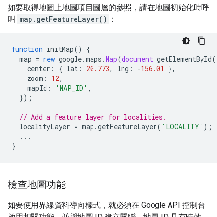
如要取得地圖上地圖項目圖層的參照，請在地圖初始化時呼
叫
map.getFeatureLayer()
：
function
initMap
()
{
map
=
new
google
.
maps
.
Map
(
document
.
getElementById
(
center
:
{
lat
:
20.773
,
lng
:
-
156.01
},
zoom
:
12
,
mapId
:
'MAP_ID'
,
});
// Add a feature layer for localities.
localityLayer
=
map
.
getFeatureLayer
(
'LOCALITY'
);
...
}
檢查地圖功能
如要使用界線資料導向樣式，就必須在 Google API 控制台
啟用相關功能，並與地圖 ID 建立關聯。地圖 ID 具有時效