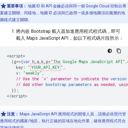
重要事項：
地圖 ID 和 API 金鑰必須與同一個 Google Cloud 控制台專
案建立關聯。同樣地，地圖 ID 必須與已啟用一或多個地圖項目圖層的地
圖樣式建立關聯。
將內嵌 Bootstrap 載入器加進應用程式程式碼，即可
載入 Maps JavaScript API，如以下程式碼片段所示：
<
script
(
g
=>{
var
h
,
a
,
k
,
p
=
"The Google Maps JavaScript API"
,
key
:
"
YOUR_API_KEY
"
,
v
:
"weekly"
,
// Use the 'v' parameter to indicate the 
version
// Add other 
bootstrap parameters
 as needed, usi
});
<
/script
>
注意：
Maps JavaScript API 應用程式的開發人員，請務必依照代管
應用程式的國家/地區，執行正確的區域在地化作業，確保應用程式符合
當地法律規定。