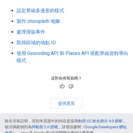
設定界線多邊形的樣式
製作 choropleth 地圖
處理滑鼠事件
取得區域的地點 ID
使用 Geocoding API 和 Places API 搭配界線資料導向
樣式
這對你有幫助嗎？
提供意見
除非另有註明，否則本頁面中的內容是採用
創用 CC 姓名標示 4.0 授權
，
程式碼範例則為
阿帕契 2.0 授權
。詳情請參閱《
Google Developers 網站
政策
》。Java 是 Oracle 和/或其關聯企業的註冊商標。