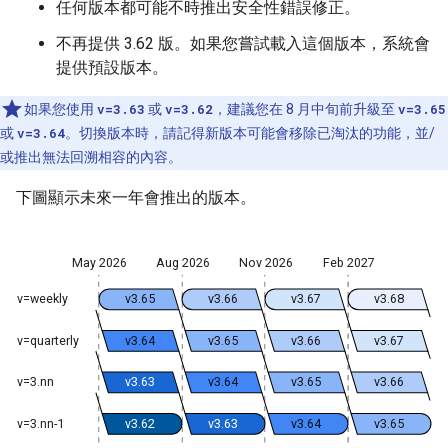
任何版本都可能不時推出安全性錯誤修正。
不再提供 3.62 版。如果您嘗試載入這個版本，系統會
提供預設版本。
如果您使用
v=3.63
或
v=3.62
，建議您在 8 月中旬前升級至
v=3.65
或
v=3.64
。切換版本時，請記得新版本可能會移除已淘汰的功能，並/
或推出無法回溯相容的內容。
下圖顯示未來一年會推出的版本。
May 2026
Aug 2026
Nov 2026
Feb 2027
v=weekly
v3.65
v3.66
v3.67
v3.68
v=quarterly
v3.64
v3.65
v3.66
v3.67
v=3.nn
v3.63
v3.64
v3.65
v3.66
v=3.nn-1
v3.62
v3.63
v3.64
v3.65