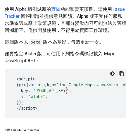
使用 Alpha 版測試新的
實驗
功能和變更項目。請使用
Issue
Tracker
回報問題並提供意見回饋。Alpha 版不受任何服務
水準協議或廢止政策規範，且部分變動內容可能無法與舊版
回溯相容。僅供開發使用，不得用於實際工作環境。
這個版本以
beta
版本為基礎，每週更新一次。
如要指定 Alpha 版，可使用下列指令碼標記載入 Maps
JavaScript API：
<
script
(
g
=>{
var
h
,
a
,
k
,
p
=
"The Google Maps JavaScript API
key
:
"
YOUR_API_KEY
"
,
v
:
"alpha"
,
});
<
/script
>