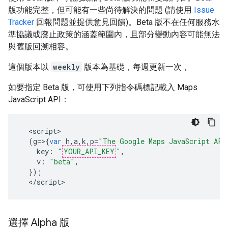
版功能完整，但可能有一些尚待解決的問題 (請使用
Issue
Tracker
回報問題並提供意見回饋)。Beta 版不在任何服務水
準協議或廢止政策的涵蓋範圍內，且部分變動內容可能無法
與舊版回溯相容。
這個版本以
weekly
版本為基礎，每週更新一次，
如要指定 Beta 版，可使用下列指令碼標記載入 Maps
JavaScript API：
<
script
(
g
=>{
var
h
,
a
,
k
,
p
=
"The Google Maps JavaScript API
key
:
"
YOUR_API_KEY
"
,
v
:
"beta"
,
});
<
/script
>
選擇 Alpha 版