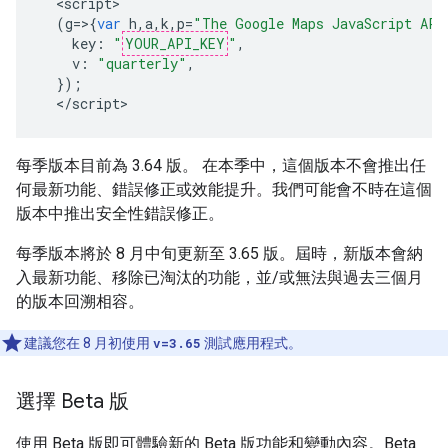
<
script
(
g
=>{
var
h
,
a
,
k
,
p
=
"The Google Maps JavaScript API
key
:
"
YOUR_API_KEY
"
,
v
:
"quarterly"
,
});
<
/script
>
每季版本目前為 3.64 版。 在本季中，這個版本不會推出任
何最新功能、錯誤修正或效能提升。我們可能會不時在這個
版本中推出安全性錯誤修正。
每季版本將於 8 月中旬更新至 3.65 版。屆時，新版本會納
入最新功能、移除已淘汰的功能，並/或無法與過去三個月
的版本回溯相容。
建議您在 8 月初使用
v=3.65
測試應用程式。
選擇 Beta 版
使用 Beta 版即可體驗新的 Beta 版功能和變動內容。Beta