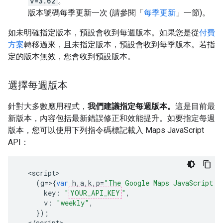
v=3.62
。
版本號碼每季更新一次 (請參閱「
每季更新
」一節)。
如未明確指定版本，預設會收到每週版本。如果您是從
付費
方案
轉移過來，且未指定版本，預設會收到每季版本。若指
定的版本無效，您會收到預設版本。
選擇每週版本
針對大多數應用程式，
我們建議指定每週版本。
這是目前最
新版本，內容包括最新錯誤修正和效能提升。如要指定每週
版本，您可以使用下列指令碼標記載入 Maps JavaScript
API：
<
script
(
g
=>{
var
h
,
a
,
k
,
p
=
"The Google Maps JavaScript A
key
:
"
YOUR_API_KEY
"
,
v
:
"weekly"
,
});
<
/script