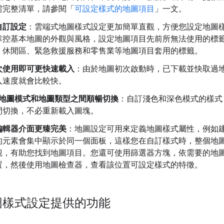
需完整清單，請參閱「
可設定樣式的地圖項目
」一文。
自訂設定
：雲端式地圖樣式設定更加簡單直觀，方便您設定地圖樣式
掌控基本地圖的外觀與風格，設定地圖項目先前所無法使用的標
、休閒區、緊急救援服務和零售業等地圖項目套用的標籤。
次使用即可更快速載入
：由於地圖初次啟動時，已下載並快取過
入速度就會比較快。
地圖模式和地圖類型之間順暢切換
：自訂淺色和深色模式的樣式
間切換，不必重新載入圖塊。
編輯器介面更臻完美
：地圖設定可用來定義地圖樣式屬性，例如
的元素會集中顯示於同一個面板，這樣您在自訂樣式時，整個地
觀，有助您找到地圖項目。您還可使用篩選器方塊，依需要的地
置，然後使用地圖檢查器，查看該位置可設定樣式的特徵。
圖樣式設定提供的功能