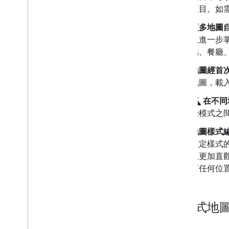
使用 3D 地圖
項目。如
總覽
開始使用
更多地圖
概念
以進一步
3D 基本地圖
點、餐廳
標記
地圖經首
在地圖上繪圖
地圖，載
資源
science
在不同
標記
些模式之
總覽
地圖樣式
開始使用
設定樣式
在地圖上新增標記
上更加直
自訂基本標記
下任何位
使用圖形建立標記
使用 HTML 和 CSS 建立標記
控管衝突行為、海拔高度和顯示設定
雲端式地
將標記設計為可點擊且易於讀取
將標記設為可拖曳