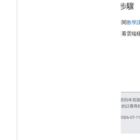
總覽
後續步驟
空氣品質監測計小工具 (實驗性)
繪圖程式庫 (已淘汰)
參閱
教學
幾何圖形程式庫
視覺化程式庫 (已淘汰)
查看雲端
開放原始碼程式庫
更多指南
Google 載入器遷移指南
地點欄位遷移 (open
_
now、utc
_
offset)
從第 2 版升級至第 3 版
除非另有註明，否則本頁
和/或其關聯企業的註冊商
上次更新時間：2026-07-1