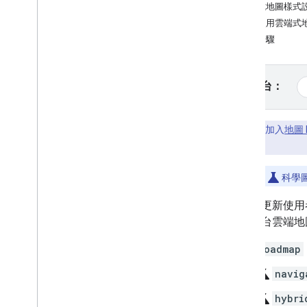
雲端式地圖樣式
教學課程
如何使用雲端式
使用 HTML 加入含有標記的 Google 地
後續步驟
圖
使用 Java
Script 加入含有標記的
Google 地圖
選取平台：
在 React 應用程式中加入 Google 地圖
顯示目前位置
叢集標記
付費功能：
加入
地圖 
方式
」一文。
概念
版本管理
science
本文中標有
科學
本地化
自訂及更新使用者
最佳做法
地圖平台雲端地
Type
Script
Promise
roadmap
基本地圖
science
navig
在網頁中新增 Google 地圖
science
hybri
地圖事件