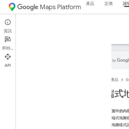
產品
定價
說
Maps Platform
Web
Maps JavaScript API
資訊
指南
參考資料
範例
資源
舊版
即時通訊
API
Maps Java
Script API
首頁
產品
G
總覽
設定 Java
Script API
雲端式
取得及使用地圖示範金鑰
使用 App Check 保護 API 金鑰
載入 Maps Java
Script API
這個頁面中的內
錯誤處理
使用雲端式地圖
疑難排解
雲端式地圖樣式