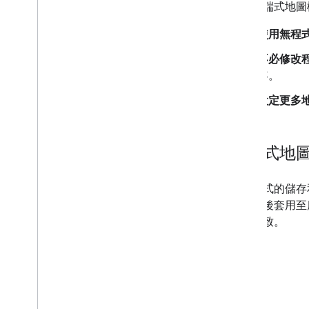
使用雲端式地圖
改用進階標記
標記 (舊版)
使用無程
使用地點
不必修改
總覽
容。
地點 (新版)
設定更多
Places UI Kit
地點指南
雲端式地
使用路徑
總覽
地圖樣式的儲存和修
開始使用
式，然後套用至
立即試用
保持一致。
路線類別
Route Matrix 類別
遷移指南
資源
驗證地址