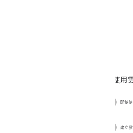
總覽
立即試用
開始使用
驗證地址
瞭解基本回應
處理驗證回應
處理美國地址
國家
/
地區涵蓋範圍
在地圖上繪圖
總覽
如何使用
資訊視窗
圖案和線條
符號
1
開始使
Web
GL 功能
Deck
.
gl 資料視覺化
區域疊加層
2
自訂疊加層
建立雲