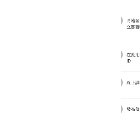
新增自訂圖例
顯示資料
3
將地圖
總覽
立關聯
資料集資料導向樣式
界線資料導向樣式
KML
Geo
JSON
4
在應用
資料圖層
ID
熱視圖 (已淘汰)
車流量、大眾運輸和單車圖層
5
線上調
服務
海拔高度
地理編碼
6
發布修
最大縮放圖像
街景服務
其他程式庫