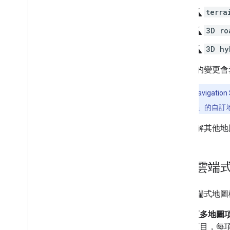
地圖控制項
science
terra
控制縮放和平移
science
3D ro
算繪類型 (光柵和向量)
地圖類型
science
3D hy
地圖色彩配置
您所做的變更會套用至
地圖與圖塊座標
自訂地圖
注意：
在 Naviga
總覽
SDK for iOS
」的自訂
管理地圖 ID
雲端式地圖樣式設定
如要瞭解其他地
總覽
開始使用
建立及使用地圖樣式
使用雲端
修改地圖設定
樣式範例和相關指南
使用雲端式地圖
疑難排解
JSON 樣式
更多地圖
項目，每