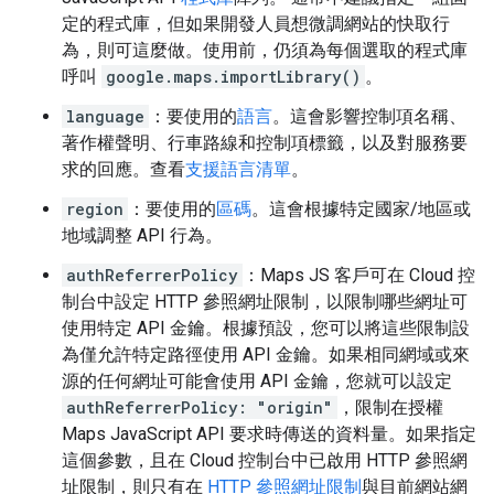
定的程式庫，但如果開發人員想微調網站的快取行
為，則可這麼做。使用前，仍須為每個選取的程式庫
呼叫
google.maps.importLibrary()
。
language
：要使用的
語言
。這會影響控制項名稱、
著作權聲明、行車路線和控制項標籤，以及對服務要
求的回應。查看
支援語言清單
。
region
：要使用的
區碼
。這會根據特定國家/地區或
地域調整 API 行為。
authReferrerPolicy
：Maps JS 客戶可在 Cloud 控
制台中設定 HTTP 參照網址限制，以限制哪些網址可
使用特定 API 金鑰。根據預設，您可以將這些限制設
為僅允許特定路徑使用 API 金鑰。如果相同網域或來
源的任何網址可能會使用 API 金鑰，您就可以設定
authReferrerPolicy: "origin"
，限制在授權
Maps JavaScript API 要求時傳送的資料量。如果指定
這個參數，且在 Cloud 控制台中已啟用 HTTP 參照網
址限制，則只有在
HTTP 參照網址限制
與目前網站網