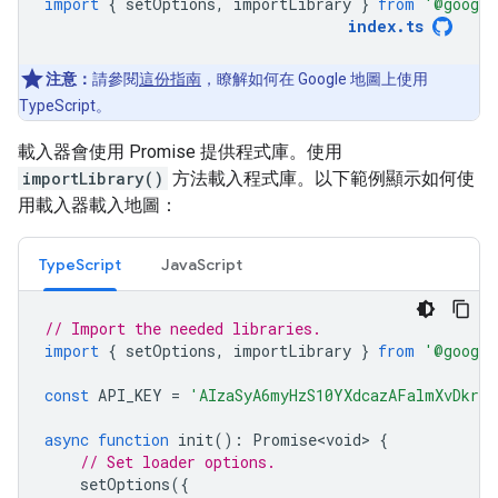
import
{
setOptions
,
importLibrary
}
from
'@google
index
.
ts
注意：
請參閱
這份指南
，瞭解如何在 Google 地圖上使用
TypeScript。
載入器會使用 Promise 提供程式庫。使用
importLibrary()
方法載入程式庫。以下範例顯示如何使
用載入器載入地圖：
TypeScript
JavaScript
// Import the needed libraries.
import
{
setOptions
,
importLibrary
}
from
'@google
const
API_KEY
=
'AIzaSyA6myHzS10YXdcazAFalmXvDkrY
async
function
init
()
:
Promise<void>
{
// Set loader options.
setOptions
({