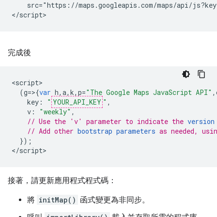
    src="https://maps.googleapis.com/maps/api/js?key
</script>
完成後
<
script
(
g
=>{
var
h
,
a
,
k
,
p
=
"The Google Maps JavaScript API"
,
key
:
"
YOUR_API_KEY
"
,
v
:
"weekly"
,
// Use the 'v' parameter to indicate the 
version
// Add other 
bootstrap parameters
 as needed, usi
});
<
/script
>
接著，請更新應用程式程式碼：
將
initMap()
函式變更為非同步。