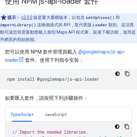
使用 NPM js-api-loader 套件
提示：
v2.0.0
版是重大重構版本，以包含
setOptions()
和
importLibrary()
這兩個函式的 API，取代舊版
Loader
類別。這項異
動可讓您視需要動態載入個別 Maps API 程式庫，延後下載功能，進而提
升網頁的初始效能。
您可以使用 NPM 套件管理員載入
@googlemaps/js-api-
loader
套件。使用下列指令安裝：
npm
install
@
googlemaps
/
js
-
api
-
loader
如要匯入套件，請按照下列步驟操作：
TypeScript
JavaScript
// Import the needed libraries.