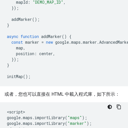
mapId
:
"DEMO_MAP_ID"
,
});
addMarker
();
}
async
function
addMarker
()
{
const
marker
=
new
google
.
maps
.
marker
.
AdvancedMark
map
,
position
:
center
,
});
}
initMap
();
或者，您也可以直接在 HTML 中載入程式庫，如下所示：
<
script
google
.
maps
.
importLibrary
(
"maps"
);
google
.
maps
.
importLibrary
(
"marker"
);