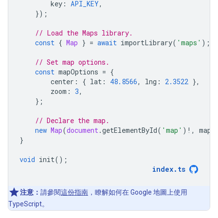
key
:
API_KEY
,
});
// Load the Maps library.
const
{
Map
}
=
await
importLibrary
(
'maps'
);
// Set map options.
const
mapOptions
=
{
center
:
{
lat
:
48.8566
,
lng
:
2.3522
},
zoom
:
3
,
};
// Declare the map.
new
Map
(
document
.
getElementById
(
'map'
)
!
,
mapO
}
void
init
();
index
.
ts
注意：
請參閱
這份指南
，瞭解如何在 Google 地圖上使用
TypeScript。