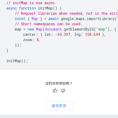
// initMap is now async
async
function
initMap
()
{
// Request libraries when needed, not in the scri
const
{
Map
}
=
await
google
.
maps
.
importLibrary
(
// Short namespaces can be used.
map
=
new
Map
(
document
.
getElementById
(
"map"
),
{
center
:
{
lat
:
-
34.397
,
lng
:
150.644
},
zoom
:
8
,
});
}
initMap
();
這對你有幫助嗎？
提供意見