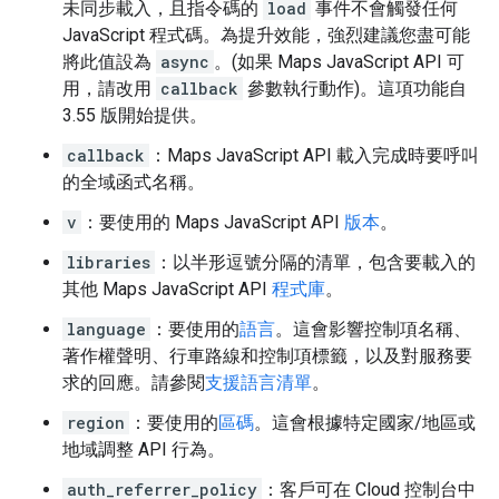
未同步載入，且指令碼的
load
事件不會觸發任何
JavaScript 程式碼。為提升效能，強烈建議您盡可能
將此值設為
async
。(如果 Maps JavaScript API 可
用，請改用
callback
參數執行動作)。這項功能自
3.55 版開始提供。
callback
：Maps JavaScript API 載入完成時要呼叫
的全域函式名稱。
v
：要使用的 Maps JavaScript API
版本
。
libraries
：以半形逗號分隔的清單，包含要載入的
其他 Maps JavaScript API
程式庫
。
language
：要使用的
語言
。這會影響控制項名稱、
著作權聲明、行車路線和控制項標籤，以及對服務要
求的回應。請參閱
支援語言清單
。
region
：要使用的
區碼
。這會根據特定國家/地區或
地域調整 API 行為。
auth_referrer_policy
：客戶可在 Cloud 控制台中