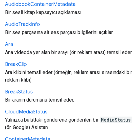
Audiobook
Container
Metadata
Bir sesli kitap kapsayıcı açıklaması.
Audio
Track
Info
Bir ses parçasına ait ses parçası bilgilerini açıklar.
Ara
Ana videoda yer alan bir arayı (ör. reklam arası) temsil eder.
Break
Clip
Ara klibini temsil eder (örneğin, reklam arası sırasındaki bir
reklam klibi)
Break
Status
Bir aranın durumunu temsil eder.
Cloud
Media
Status
Yalnızca buluttaki gönderene gönderilen bir
MediaStatus
(ör. Google) Asistan
Container
Metadata