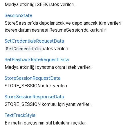
Medya etkinliği SEEK istek verileri.
Session
State
StoreSession'da depolanacak ve depolanacak tüm verileri
içeren durum nesnesi ResumeSession'da kurtarılır.
Set
Credentials
Request
Data
SetCredentials
istek verileri.
Set
Playback
Rate
Request
Data
Medya etkinliği oynatma oranı istek verileri.
Store
Session
Request
Data
STORE_SESSION istek verileri
Store
Session
Response
Data
STORE_SESSION komutu için yanıt verileri.
Text
Track
Style
Bir metin parçasının stil bilgilerini açıklar.