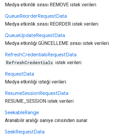
Medya etkinlik sırası REMOVE istek verileri.
Queue
Reorder
Request
Data
Medya etkinlik sırası REORDER istek verileri.
Queue
Update
Request
Data
Medya etkinliği GÜNCELLEME sırası istek verileri.
Refresh
Credentials
Request
Data
RefreshCredentials
istek verileri.
Request
Data
Medya etkinliği isteği verileri.
Resume
Session
Request
Data
RESUME_SESSION istek verileri
Seekable
Range
Aranabilir aralığı saniye cinsinden sunar.
Seek
Request
Data