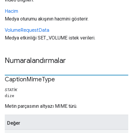
Hacim
Medya oturumu akışının hacmini gösterir.
Volume
Request
Data
Medya etkinliği SET_VOLUME istek verileri.
Numaralandırmalar
Caption
Mime
Type
STATIK
dize
Metin parçasının altyazı MIME türü.
Değer