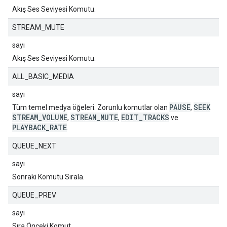
Akış Ses Seviyesi Komutu.
STREAM_MUTE
sayı
Akış Ses Seviyesi Komutu.
ALL_BASIC_MEDIA
sayı
PAUSE
SEEK
Tüm temel medya öğeleri. Zorunlu komutlar olan
,
STREAM_VOLUME
STREAM_MUTE
EDIT_TRACKS
,
,
ve
PLAYBACK_RATE
.
QUEUE_NEXT
sayı
Sonraki Komutu Sırala.
QUEUE_PREV
sayı
Sıra Önceki Komut.