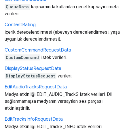
QueueData
kapsamında kullanılan genel kapsayıcı meta
verileri.
Content
Rating
İçerik derecelendirmesi (ebeveyn derecelendirmesi, yaşa
uygunluk derecelendirmesi).
Custom
Command
Request
Data
CustomCommand
istek verileri.
Display
Status
Request
Data
DisplayStatusRequest
verileri.
Edit
Audio
Tracks
Request
Data
Medya etkinliği EDIT_AUDIO_TrackS istek verileri. Dil
sağlanmamışsa medyanın varsayılan ses parçası
etkinleştirilir.
Edit
Tracks
Info
Request
Data
Medya etkinliği EDIT_TrackS_INFO istek verileri.