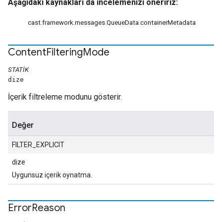
Aşağıdaki kaynakları da incelemenizi öneririz:
cast.framework.messages.QueueData.containerMetadata
Content
Filtering
Mode
STATIK
dize
İçerik filtreleme modunu gösterir.
Değer
FILTER_EXPLICIT
dize
Uygunsuz içerik oynatma.
Error
Reason