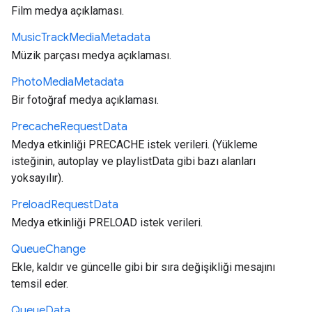
Film medya açıklaması.
Music
Track
Media
Metadata
Müzik parçası medya açıklaması.
Photo
Media
Metadata
Bir fotoğraf medya açıklaması.
Precache
Request
Data
Medya etkinliği PRECACHE istek verileri. (Yükleme
isteğinin, autoplay ve playlistData gibi bazı alanları
yoksayılır).
Preload
Request
Data
Medya etkinliği PRELOAD istek verileri.
Queue
Change
Ekle, kaldır ve güncelle gibi bir sıra değişikliği mesajını
temsil eder.
Queue
Data