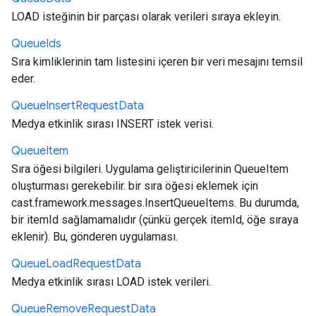
LOAD isteğinin bir parçası olarak verileri sıraya ekleyin.
Queue
Ids
Sıra kimliklerinin tam listesini içeren bir veri mesajını temsil
eder.
Queue
Insert
Request
Data
Medya etkinlik sırası INSERT istek verisi.
Queue
Item
Sıra öğesi bilgileri. Uygulama geliştiricilerinin QueueItem
oluşturması gerekebilir. bir sıra öğesi eklemek için
cast.framework.messages.InsertQueueItems. Bu durumda,
bir itemId sağlamamalıdır (çünkü gerçek itemId, öğe sıraya
eklenir). Bu, gönderen uygulaması.
Queue
Load
Request
Data
Medya etkinlik sırası LOAD istek verileri.
Queue
Remove
Request
Data