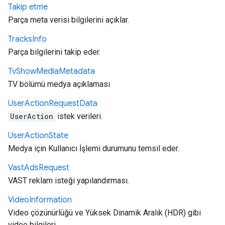
Takip etme
Parça meta verisi bilgilerini açıklar.
Tracks
Info
Parça bilgilerini takip eder.
Tv
Show
Media
Metadata
TV bölümü medya açıklaması
User
Action
Request
Data
UserAction
istek verileri.
User
Action
State
Medya için Kullanıcı İşlemi durumunu temsil eder.
Vast
Ads
Request
VAST reklam isteği yapılandırması.
Video
Information
Video çözünürlüğü ve Yüksek Dinamik Aralık (HDR) gibi
video bilgileri.