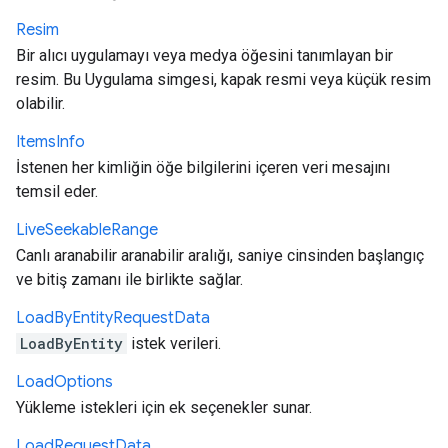
Resim
Bir alıcı uygulamayı veya medya öğesini tanımlayan bir
resim. Bu Uygulama simgesi, kapak resmi veya küçük resim
olabilir.
Items
Info
İstenen her kimliğin öğe bilgilerini içeren veri mesajını
temsil eder.
Live
Seekable
Range
Canlı aranabilir aranabilir aralığı, saniye cinsinden başlangıç
ve bitiş zamanı ile birlikte sağlar.
Load
By
Entity
Request
Data
LoadByEntity
istek verileri.
Load
Options
Yükleme istekleri için ek seçenekler sunar.
Load
Request
Data