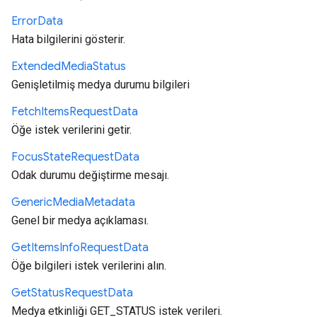
Error
Data
Hata bilgilerini gösterir.
Extended
Media
Status
Genişletilmiş medya durumu bilgileri
Fetch
Items
Request
Data
Öğe istek verilerini getir.
Focus
State
Request
Data
Odak durumu değiştirme mesajı.
Generic
Media
Metadata
Genel bir medya açıklaması.
Get
Items
Info
Request
Data
Öğe bilgileri istek verilerini alın.
Get
Status
Request
Data
Medya etkinliği GET_STATUS istek verileri.