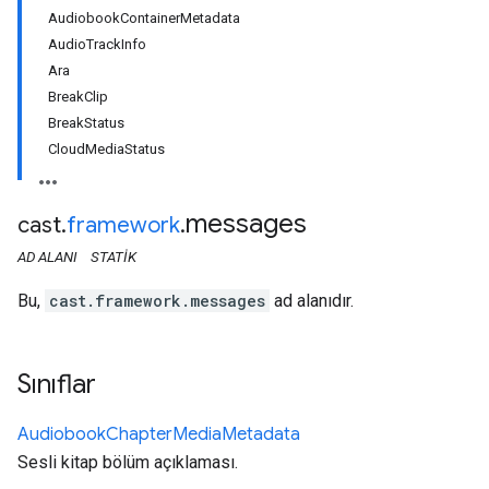
AudiobookContainerMetadata
AudioTrackInfo
Ara
BreakClip
BreakStatus
CloudMediaStatus
messages
cast
.
framework
.
AD ALANI
STATIK
Bu,
cast.framework.messages
ad alanıdır.
Sınıflar
Audiobook
Chapter
Media
Metadata
Sesli kitap bölüm açıklaması.