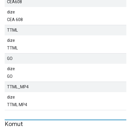
CEA608
dize
CEA 608
TTML
dize
TTML
GO
dize
GO
TTML_MP4
dize
TTML MP4
Komut