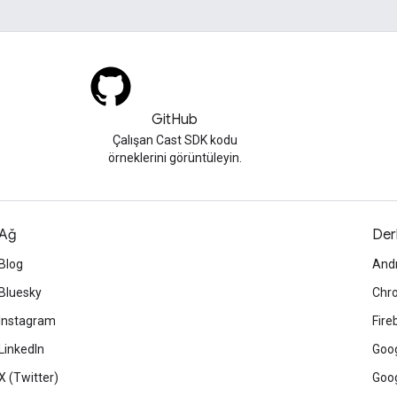
GitHub
Çalışan Cast SDK kodu
örneklerini görüntüleyin.
Ağ
Der
Blog
And
Bluesky
Chr
Instagram
Fire
LinkedIn
Goog
X (Twitter)
Goog