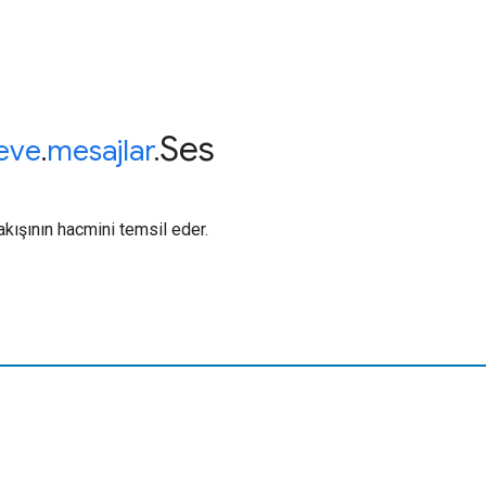
Ses
eve
.
mesajlar
.
ışının hacmini temsil eder.