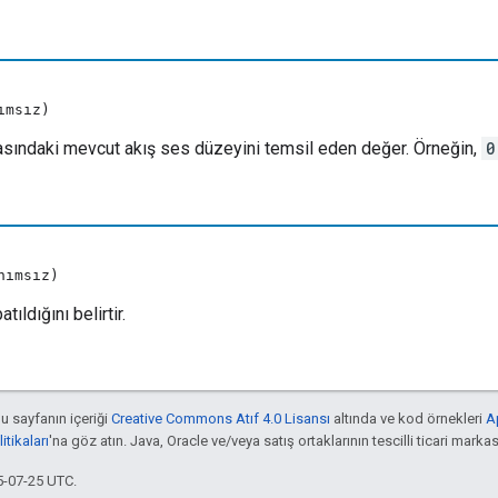
ımsız)
sındaki mevcut akış ses düzeyini temsil eden değer. Örneğin,
0
nımsız)
atıldığını belirtir.
bu sayfanın içeriği
Creative Commons Atıf 4.0 Lisansı
altında ve kod örnekleri
A
tikaları
'na göz atın. Java, Oracle ve/veya satış ortaklarının tescilli ticari markas
5-07-25 UTC.