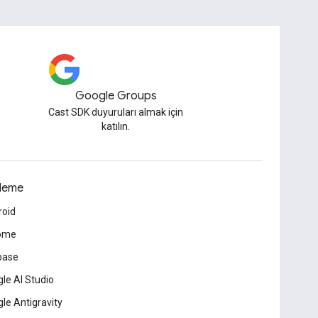
Google Groups
Cast SDK duyuruları almak için
katılın.
leme
roid
ome
base
le AI Studio
le Antigravity