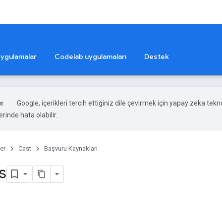
ygulamalar
Codelab uygulamaları
Destek
Google, içerikleri tercih ettiğiniz dile çevirmek için yapay zeka teknol
rinde hata olabilir.
er
Cast
Başvuru Kaynakları
es