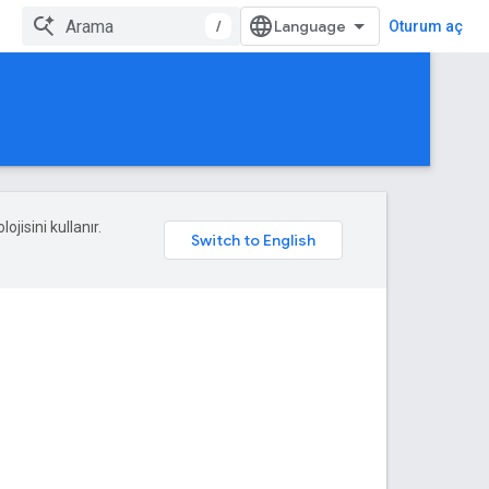
/
Oturum aç
ojisini kullanır.