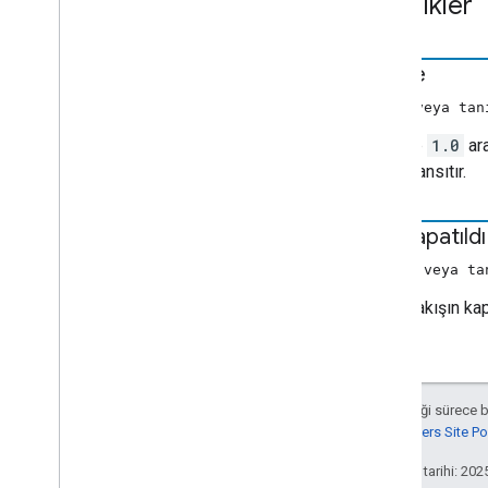
Özellikler
Yükleme
By
Entity
Request
Verileri
Yükleme Seçenekleri
Yükleme İsteği Verileri
seviye
Medya Bilgileri
(sayı veya tan
Media
Metadata
Medya
Durumu
0.0
ile
1.0
ara
Film
Medya
Meta Verileri
kadar yansıtır.
Müzikİzleme
Medya
Meta Verileri
Foto
Media
Meta Verisi
ses kapatıldı
Ön-İstek İsteği
Verileri
(boole veya ta
Ön-İstek İsteği
Verileri
Sıra Değişikliği
true
, akışın kap
Sıra Verileri
Sıra Kimlikleri
Sıra Kuyruklu İstek İsteği
Verileri
Sıra Öğesi
Aksi belirtilmediği sürece 
Queue
Load
Request Verileri
Google Developers Site Poli
Sıra Kaldırma İsteği
Verileri
Son güncelleme tarihi: 202
Sıra Yeniden Sipariş İsteği Verileri