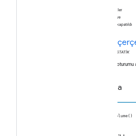
Ses
Ara Durumu
Özellikler
Cloud
Media
Durumu
seviye
Container
Meta Verileri
ses kapatıldı
Content
Rating
Özel
Komutİstek
Verileri
cast
.
çerç
Display
Status
Request
Verileri
Ses Parçaları İstek Verilerini
Düzenle
CLASS
STATIK
Track
Track
Info
Request
Data
Medya oturumu ak
Hata Verileri
GenişletilmişMedya
Durumu
Fetch
Items
Request
Verileri
Marka
Odak
Durumuİstek Verileri
Genel
Medya
Meta Verileri
Get
Items
Info
Request
Data
Ses
Get
Status
Request
Verileri
yeni Volume()
Görüntü
Öğe Bilgileri
Live
Seekable
Range