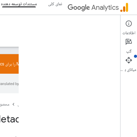
نمای کلی
مستندات توسعه دهنده
Analytics
Data API
اطلاعات
راهنما
مرجع
کتابخانه ها و نمونه ها
پشتیبانی
گپ
سرور MCP را برای Google Analytics امتحان کنید. از
میانای برنامه‌سازی کاربردی
نمای کلی
خط مشی ویژگی SDK و User ID، خط مشی
ویژگی SDK و User ID
محدودیت ها و سهمیه ها
صفحه اصلی
محصول
برچسب زدن، برچسب زدن
etadata
پیکربندی
رویدادهای توصیه شده
رویدادهای پیشنهادی بر اساس کسب و کار عمودی