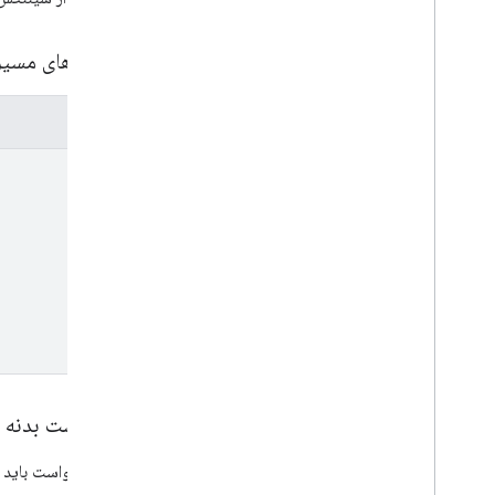
شناسه ملک
تغییرات
پارامترهای مسی
v1beta
REST Resources
پارامترها
properties
Overview
name
batch
Run
Pivot
Reports
batch
Run
Reports
check
Compatibility
get
Metadata
run
Pivot
Report
run
Realtime
Report
run
Report
properties
.
audience
Exports
Types
درخواست بدنه
Cohort
Spec
Comparison
بدنه درخواست باید 
Date
Range