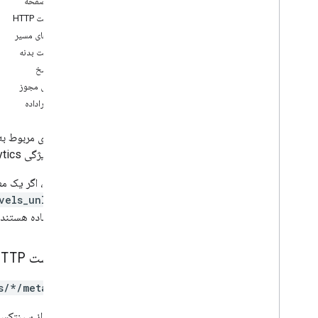
در این صفحه
درخواست HTTP
پروتکل اندازه گیری
پارامترهای مسیر
نمای کلی
درخواست بدنه
رویدادهای پروتکل، رویدادهای پروتکل
بدنه پاسخ
تغییرات
دامنه‌های مجوز
مقایسهفراداده
Admin API
,
Admin API
REST
فراداده‌های مربوط ب
RPC
شناسه ویژگی Google Analytics در درخواست مشخص می‌شود و پاسخ فراداده شامل ابعاد و معیارهای سفارشی و همچنین فراداده جهانی است.
محدودیت ها و سهمیه ها
برای مثال، اگر یک مع
تغییرات
vels_unlocked
طرح گزارش دسترسی به داده، طرح گزارش
دسترسی به داده
قابل استفاده هستند.
API داده، API داده
درخواست HTTP
نمای کلی
محدودیت ها و سهمیه ها
s/*/metadata}
پاسخ های خطا
ابعاد و معیارها
این URL از سینتکس