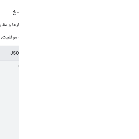
Dimension
بدنه پاسخ
Dimension
Header
Dimension
Metadata
ابعاد، معیارها و مق
Dimension
Value
Filter
Expression
در صورت موفقیت، بد
Metric
Metric
Aggregation
نمایش JSON
Metric
Header
Metric
Metadata
Metric
Type
Order
By
Pivot
Property
Quota
Response
Meta
Data
Row
Run
Pivot
Report
Response
Run
Report
Response
v1alpha