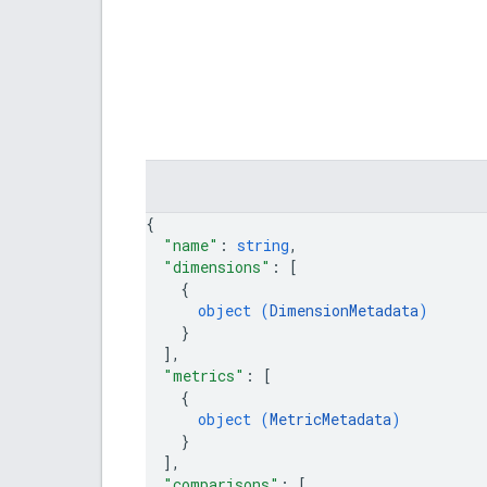
{
"name"
: 
string
,
"dimensions"
: 
[
{
object (
DimensionMetadata
)
}
]
,
"metrics"
: 
[
{
object (
MetricMetadata
)
}
]
,
"comparisons"
: 
[