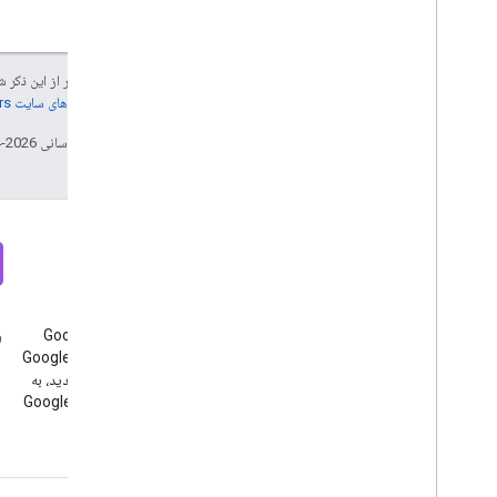
جز در مواردی که غیر از این ذک
جزئیات، به
خطمشی‌های سایت Google Developers‏
تاریخ آخرین به‌روزرسانی 2026-04-23 به‌وقت ساعت هماهنگ جهانی.
خبرنامه، خبرنامه، خبرنامه
اختلاف نظر
ثبت نام در خبرنامه توسعه دهندگان
به سرور Google Analytics
وبل
Google Analytics، ثبت نام در
Discord بپیوندید، به سرور Google
خبرنامه توسعه دهندگان Google
Analytics Discord بپیوندید، به
Analytics، ثبت نام در خبرنامه
سرور Google Analytics Discord
توسعه دهندگان Google Analytics
بپیوندید