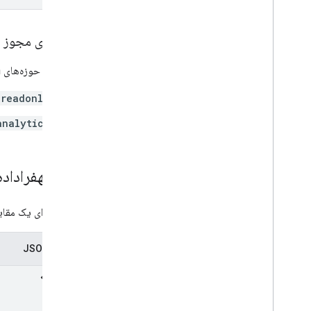
دامنه‌های مجوز
به یکی از حوزه‌های OAuth زیر نیاز دارد:
.readonly
analytics
مقایسهفراداده
فراداده برای یک مقا
نمایش JSON