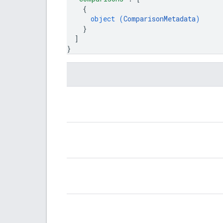
{
object (
ComparisonMetadata
)
}
]
}