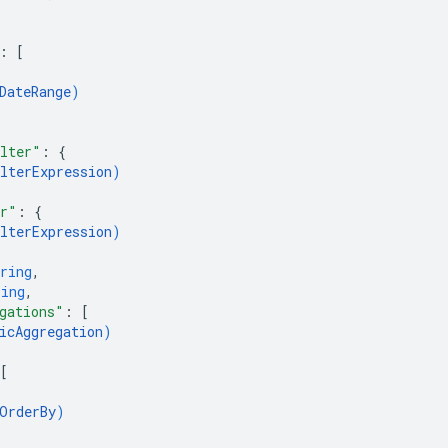
: 
[
DateRange
)
lter"
: 
{
lterExpression
)
er"
: 
{
lterExpression
)
ring
,
ring
,
gations"
: 
[
icAggregation
)
[
OrderBy
)