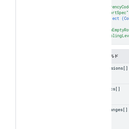
]
,
"currencyCod
"cohortSpec"
object (
Co
}
,
"keepEmptyRo
"samplingLe
}
フィールド
dimensions[]
metrics[]
date
Ranges[]