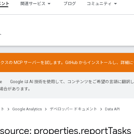
メント
関連サービス
ブログ
コミュニティ
ト
ティクスの MCP サーバーを試します。
GitHub
からインストールし、詳細に
Google は AI 技術を使用して、コンテンツをご希望の言語に翻訳
場合があります。
クト
Google Analytics
デベロッパー ドキュメント
Data API
source: properties
.
report
Tasks