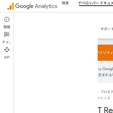
概要
デベロッパー ドキュ
Analytics
Data API
情報
ガイド
リファレンス
ライブラリとサンプル
サポー
チャット
Google アナリ
API
概要
SDK と User-ID 機能に関するポリシー
は誤りが含まれる
制限と割り当て
タグ設定
ホーム
プロダ
設定
リファレンス
推奨イベント
REST Re
業種ごとの推奨イベント