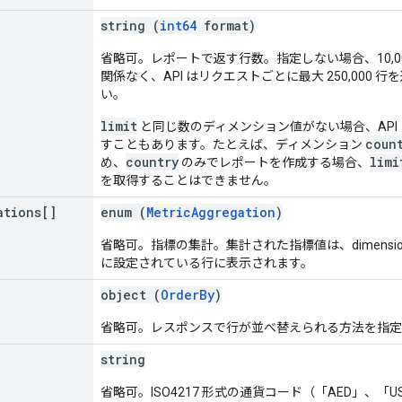
string (
int64
format)
省略可。レポートで返す行数。指定しない場合、10,0
関係なく、API はリクエストごとに最大 250,000 行
い。
limit
と同じ数のディメンション値がない場合、API
coun
すこともあります。たとえば、ディメンション
country
limi
め、
のみでレポートを作成する場合、
を取得することはできません。
ations[]
enum (
MetricAggregation
)
省略可。指標の集計。集計された指標値は、dimensionValues
に設定されている行に表示されます。
object (
OrderBy
)
省略可。レスポンスで行が並べ替えられる方法を指定
string
省略可。ISO4217 形式の通貨コード（「AED」、