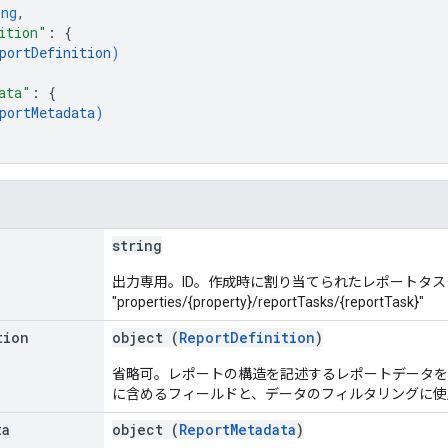
ing
,
ition"
: 
{
portDefinition
)
ata"
: 
{
portMetadata
)
string
出力専用。ID。作成時に割り当てられたレポートタス
"properties/{property}/reportTasks/{reportTask}"
tion
object (
ReportDefinition
)
省略可。レポートの構造を記述するレポートデータを
に含めるフィールドと、データのフィルタリングに使
ta
object (
ReportMetadata
)