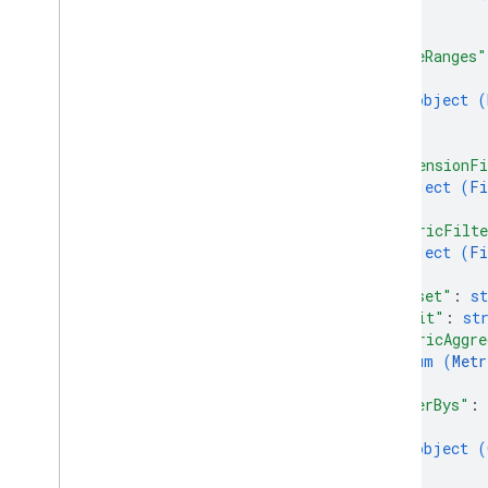
}
]
,
"dateRanges"
{
object (
}
]
,
"dimensionFi
object (
Fi
}
,
"metricFilt
object (
Fi
}
,
"offset"
: 
st
"limit"
: 
st
"metricAggre
enum (
Metr
]
,
"orderBys"
: 
{
object (
}