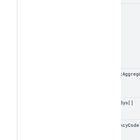
limit
metric
Aggreg
order
Bys[]
currency
Code