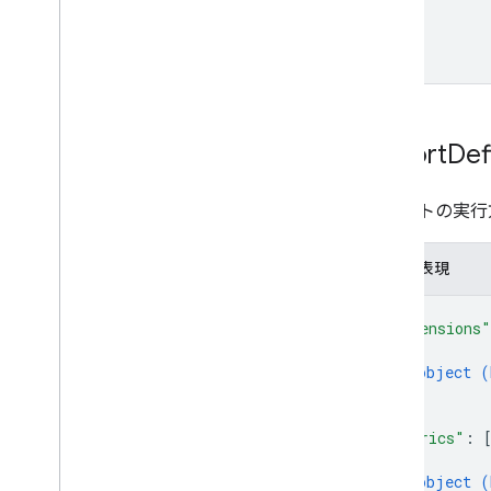
Property
Quota
Response
Meta
Data
Row
Sampling
Metadata
Section
Webhook
Notification
Report
Def
Big
Query へのエクスポート
レポートの実行
データ エクスポート スキーマ
トラフィック アトリビューション デー
タ
JSON 表現
{
User Deletion API
"dimensions"
以前の User Deletion API から移行する
{
object (
}
]
,
"metrics"
: 
{
object (