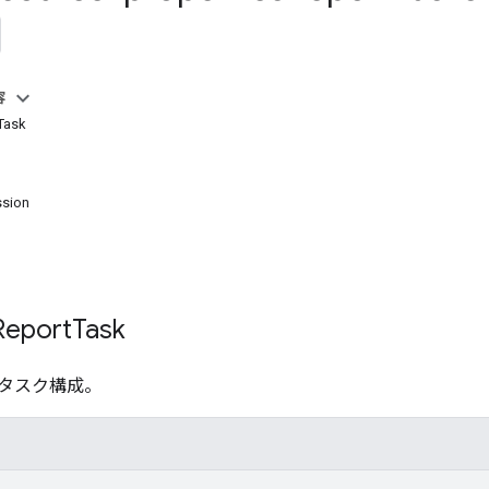
容
Task
ssion
eport
Task
タスク構成。