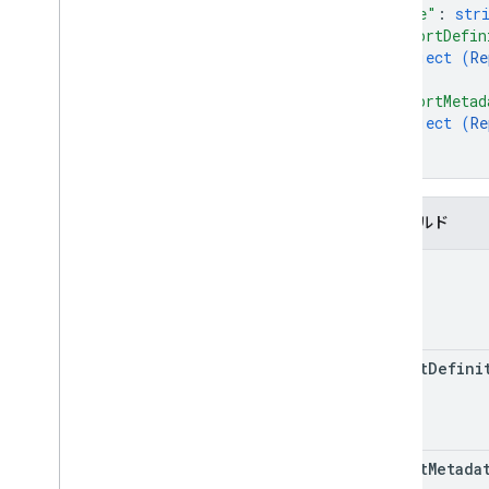
変更履歴
"name"
: 
str
"reportDefin
v1beta
object (
Re
v1alpha
}
,
REST Resources
"reportMetad
properties
object (
Re
properties
.
audience
Lists
}
}
properties
.
recurring
Audience
Lists
properties
.
report
Tasks
Overview
フィールド
create
name
get
list
query
Types
report
Defini
Audience
Dimension
Dimension
Header
Metric
Header
report
Metada
Metric
Type