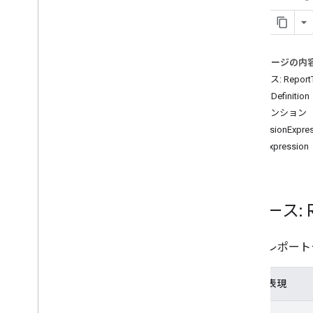
Measurement Protocol
概要
プロトコル イベント
このページの内
変更履歴
リソース: Report
ReportDefinition
Admin API
ディメンション
REST
DimensionExpre
RPC
CaseExpression
制限と割り当て
変更履歴
データアクセス レポートのスキーマ
リソース: R
Data API
概要
特定のレポート
制限と割り当て
エラー レスポンス
JSON 表現
ディメンションと指標
プロパティ ID
{