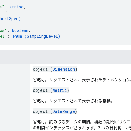
e"
: 
string
,
: 
{
hortSpec
)
ws"
: 
boolean
,
vel"
: 
enum (
SamplingLevel
)
object (
Dimension
)
省略可。リクエストされ、表示されたディメンション
object (
Metric
)
省略可。リクエストされて表示される指標。
object (
DateRange
)
省略可。読み取るデータの期間。複数の期間がリクエス
の期間インデックスが含まれます。2 つの日付範囲