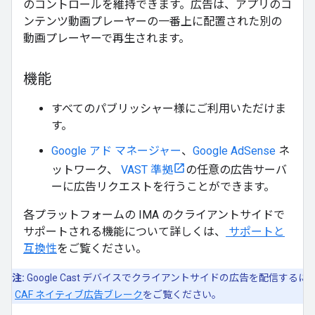
のコントロールを維持できます。広告は、アプリのコ
ンテンツ動画プレーヤーの一番上に配置された別の
動画プレーヤーで再生されます。
機能
すべてのパブリッシャー様にご利用いただけま
す。
Google アド マネージャー
、
Google AdSense
ネ
ットワーク、
VAST 準拠
の任意の広告サーバ
ーに広告リクエストを行うことができます。
各プラットフォームの IMA のクライアントサイドで
サポートされる機能について詳しくは、
サポートと
互換性
をご覧ください。
注:
Google Cast デバイスでクライアントサイドの広告を配信するに
は、
CAF ネイティブ広告ブレーク
をご覧ください。