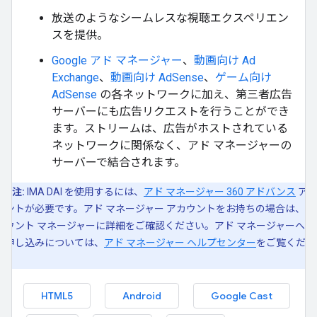
放送のようなシームレスな視聴エクスペリエン
スを提供。
Google アド マネージャー
、
動画向け Ad
Exchange
、
動画向け AdSense
、
ゲーム向け
AdSense
の各ネットワークに加え、第三者広告
サーバーにも広告リクエストを行うことができ
ます。ストリームは、広告がホストされている
ネットワークに関係なく、アド マネージャーの
サーバーで結合されます。
注:
IMA DAI を使用するには、
アド マネージャー 360 アドバンス
ア
ウントが必要です。アド マネージャー アカウントをお持ちの場合は、ア
カウント マネージャーに詳細をご確認ください。アド マネージャーへの
お申し込みについては、
アド マネージャー ヘルプセンター
をご覧くださ
い。
HTML5
Android
Google Cast