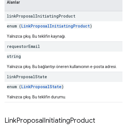
Alanlar
link
Proposal
Initiating
Product
enum (
LinkProposalInitiatingProduct
)
Yalnızca çıkış. Bu teklifin kaynağı.
requestor
Email
string
Yalnızca çıkış. Bu bağlantıyı öneren kullanıcının e-posta adresi.
link
Proposal
State
enum (
LinkProposalState
)
Yalnızca çıkış. Bu teklifin durumu.
Link
Proposal
Initiating
Product