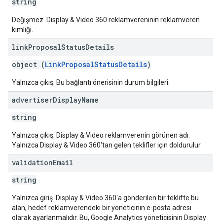
string
Değişmez. Display & Video 360 reklamvereninin reklamveren
kimliği.
link
Proposal
Status
Details
object (
LinkProposalStatusDetails
)
Yalnızca çıkış. Bu bağlantı önerisinin durum bilgileri.
advertiser
Display
Name
string
Yalnızca çıkış. Display & Video reklamverenin görünen adı.
Yalnızca Display & Video 360'tan gelen teklifler için doldurulur.
validation
Email
string
Yalnızca giriş. Display & Video 360'a gönderilen bir teklifte bu
alan, hedef reklamverendeki bir yöneticinin e-posta adresi
olarak ayarlanmalıdır. Bu, Google Analytics yöneticisinin Display