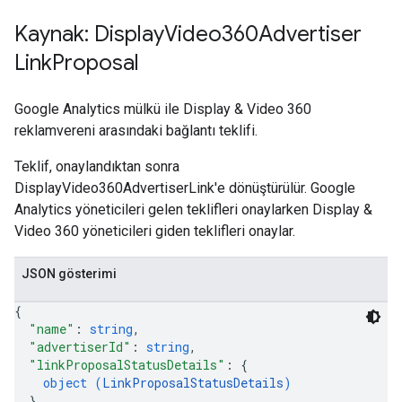
rotocolSecrets
Kaynak: Display
Video360Advertiser
kConversionValueSchema
Link
Proposal
LinkProposals
Google Analytics mülkü ile Display & Video 360
reklamvereni arasındaki bağlantı teklifi.
Teklif, onaylandıktan sonra
DisplayVideo360AdvertiserLink'e dönüştürülür. Google
Analytics yöneticileri gelen teklifleri onaylarken Display &
Video 360 yöneticileri giden teklifleri onaylar.
Links
JSON gösterimi
{
"name"
: 
string
,
"advertiserId"
: 
string
,
"linkProposalStatusDetails"
: 
{
object (
LinkProposalStatusDetails
)
}
,