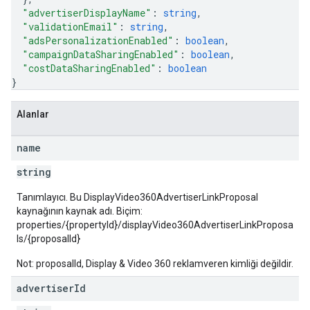
"advertiserDisplayName"
: 
string
,
"validationEmail"
: 
string
,
"adsPersonalizationEnabled"
: 
boolean
,
"campaignDataSharingEnabled"
: 
boolean
,
"costDataSharingEnabled"
: 
boolean
}
Alanlar
name
string
Tanımlayıcı. Bu DisplayVideo360AdvertiserLinkProposal
kaynağının kaynak adı. Biçim:
properties/{propertyId}/displayVideo360AdvertiserLinkProposa
ls/{proposalId}
Not: proposalId, Display & Video 360 reklamveren kimliği değildir.
advertiser
Id