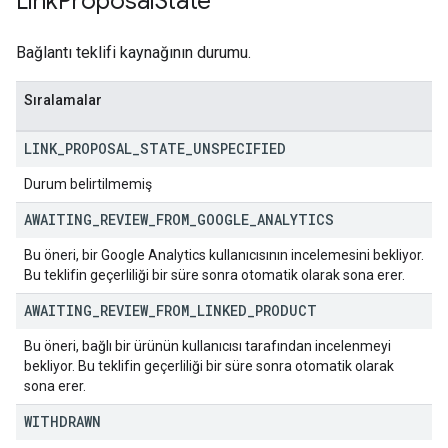
Link
Proposal
State
Bağlantı teklifi kaynağının durumu.
Sıralamalar
LINK
_
PROPOSAL
_
STATE
_
UNSPECIFIED
Durum belirtilmemiş
AWAITING
_
REVIEW
_
FROM
_
GOOGLE
_
ANALYTICS
Bu öneri, bir Google Analytics kullanıcısının incelemesini bekliyor.
Bu teklifin geçerliliği bir süre sonra otomatik olarak sona erer.
AWAITING
_
REVIEW
_
FROM
_
LINKED
_
PRODUCT
Bu öneri, bağlı bir ürünün kullanıcısı tarafından incelenmeyi
bekliyor. Bu teklifin geçerliliği bir süre sonra otomatik olarak
sona erer.
WITHDRAWN