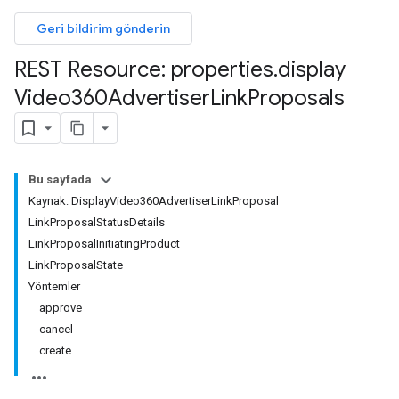
Geri bildirim gönderin
REST Resource: properties
.
display
Video360Advertiser
Link
Proposals
Bu sayfada
Kaynak: DisplayVideo360AdvertiserLinkProposal
LinkProposalStatusDetails
LinkProposalInitiatingProduct
LinkProposalState
Yöntemler
approve
cancel
create
les