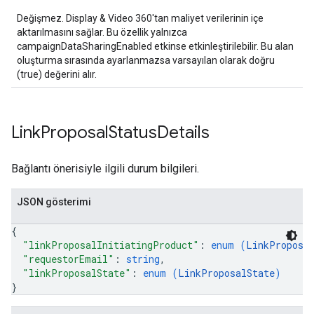
Değişmez. Display & Video 360'tan maliyet verilerinin içe
aktarılmasını sağlar. Bu özellik yalnızca
campaignDataSharingEnabled etkinse etkinleştirilebilir. Bu alan
oluşturma sırasında ayarlanmazsa varsayılan olarak doğru
(true) değerini alır.
Link
Proposal
Status
Details
Bağlantı önerisiyle ilgili durum bilgileri.
JSON gösterimi
{
"linkProposalInitiatingProduct"
: 
enum (
LinkProposa
"requestorEmail"
: 
string
,
"linkProposalState"
: 
enum (
LinkProposalState
)
}