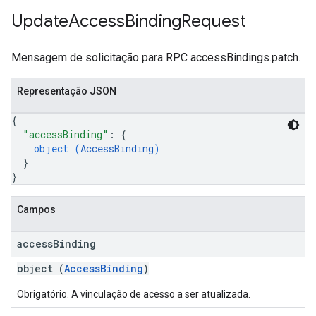
Update
Access
Binding
Request
Mensagem de solicitação para RPC accessBindings.patch.
Representação JSON
{
"accessBinding"
: 
{
object (
AccessBinding
)
}
}
Campos
access
Binding
object (
AccessBinding
)
Obrigatório. A vinculação de acesso a ser atualizada.