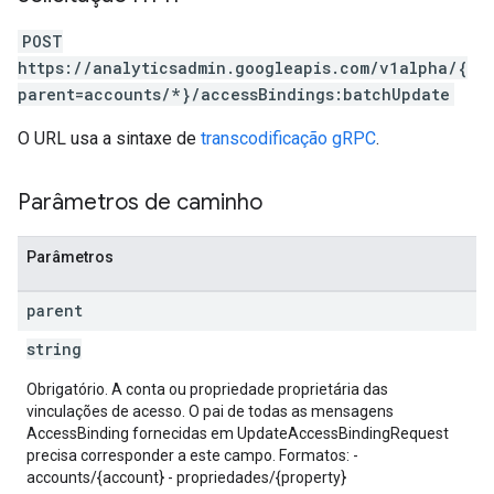
POST
https://analyticsadmin.googleapis.com/v1alpha/{
parent=accounts/*}/accessBindings:batchUpdate
O URL usa a sintaxe de
transcodificação gRPC
.
Parâmetros de caminho
Parâmetros
les
parent
rotocolSecrets
kConversionValueSchema
string
LinkProposals
Obrigatório. A conta ou propriedade proprietária das
Links
vinculações de acesso. O pai de todas as mensagens
AccessBinding fornecidas em UpdateAccessBindingRequest
precisa corresponder a este campo. Formatos: -
accounts/{account} - propriedades/{property}