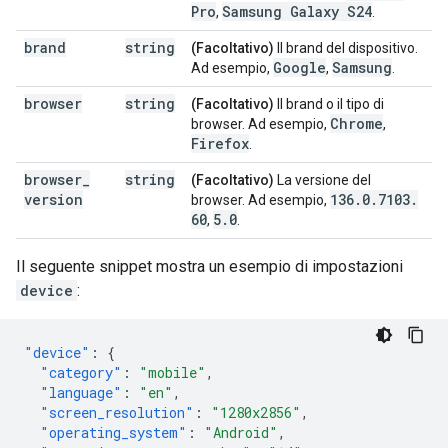
Pro
Samsung Galaxy S24
,
.
brand
string
(Facoltativo)
Il brand del dispositivo.
Google
Samsung
Ad esempio,
,
.
browser
string
(Facoltativo)
Il brand o il tipo di
Chrome
browser. Ad esempio,
,
Firefox
.
browser
_
string
(Facoltativo)
La versione del
version
136
.
0
.
7103
.
browser. Ad esempio,
60
5
.
0
,
.
Il seguente snippet mostra un esempio di impostazioni
device
:
"device"
:
{
"category"
:
"mobile"
,
"language"
:
"en"
,
"screen_resolution"
:
"1280x2856"
,
"operating_system"
:
"Android"
,