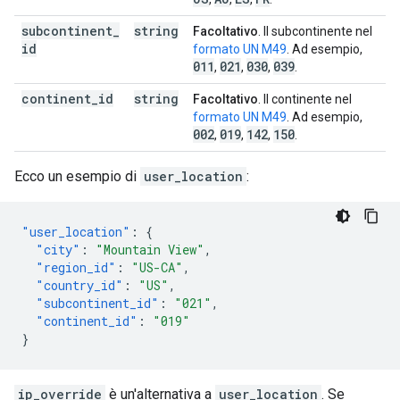
subcontinent
_
string
Facoltativo
. Il subcontinente nel
id
formato UN M49
. Ad esempio,
011
021
030
039
,
,
,
.
continent
_
id
string
Facoltativo
. Il continente nel
formato UN M49
. Ad esempio,
002
019
142
150
,
,
,
.
Ecco un esempio di
user_location
:
"user_location"
:
{
"city"
:
"Mountain View"
,
"region_id"
:
"US-CA"
,
"country_id"
:
"US"
,
"subcontinent_id"
:
"021"
,
"continent_id"
:
"019"
}
ip_override
è un'alternativa a
user_location
. Se