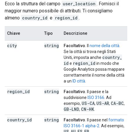
Ecco la struttura del campo
user_location
. Fornisci il
maggior numero possibile di attributi. Ti consigliamo
almeno
country_id
e
region_id
.
Chiave
Tipo
Descrizione
city
string
Facoltativo
. Il
nome della città
.
Se la città si trova negli Stati
country
_
Uniti, imposta anche
id
region
_
id
e
in modo che
Google Analytics possa mappare
correttamente il nome della città
a un
ID città
.
region
_
id
string
Facoltativo
. Il paese e la
suddivisione
ISO 3166
. Ad
US-CA
US-AR
CA-BC
esempio,
,
,
,
GB-LND
CN-HK
,
.
country
_
id
string
Facoltativo
. Il paese nel
formato
ISO 3166-1 alpha-2
. Ad esempio,
US
AU
ES
FR
,
,
,
.