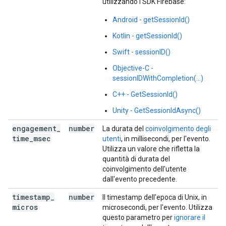
utilizzando l'SDK Firebase:
Android - getSessionId()
Kotlin - getSessionId()
Swift - sessionID()
Objective-C -
sessionIDWithCompletion(...)
C++ - GetSessionId()
Unity - GetSessionIdAsync()
engagement
_
number
La durata del
coinvolgimento degli
time
_
msec
utenti
, in millisecondi, per l'evento.
Utilizza un valore che rifletta la
quantità di durata del
coinvolgimento dell'utente
dall'evento precedente.
timestamp
_
number
Il timestamp dell'epoca di Unix, in
micros
microsecondi, per l'evento. Utilizza
questo parametro per
ignorare il