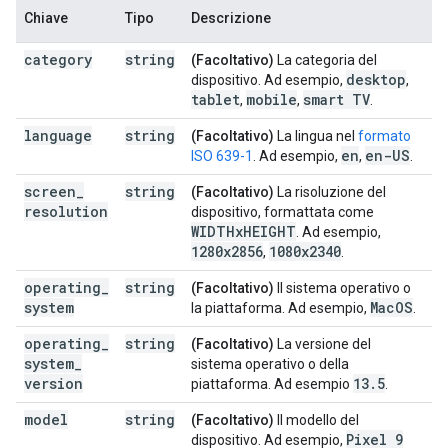
Chiave
Tipo
Descrizione
category
string
(Facoltativo)
La categoria del
desktop
dispositivo. Ad esempio,
,
tablet
mobile
smart TV
,
,
.
language
string
(Facoltativo)
La lingua nel
formato
en
en-US
ISO 639-1
. Ad esempio,
,
.
screen
_
string
(Facoltativo)
La risoluzione del
resolution
dispositivo, formattata come
WIDTHx
HEIGHT
. Ad esempio,
1280x2856
1080x2340
,
.
operating
_
string
(Facoltativo)
Il sistema operativo o
system
Mac
OS
la piattaforma. Ad esempio,
.
operating
_
string
(Facoltativo)
La versione del
system
_
sistema operativo o della
version
13
.
5
piattaforma. Ad esempio
.
model
string
(Facoltativo)
Il modello del
Pixel 9
dispositivo. Ad esempio,