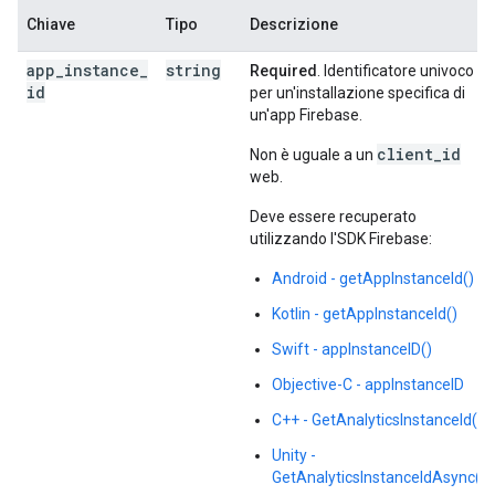
Chiave
Tipo
Descrizione
app
_
instance
_
string
Required
. Identificatore univoco
id
per un'installazione specifica di
un'app Firebase.
client_id
Non è uguale a un
web.
Deve essere recuperato
utilizzando l'SDK Firebase:
Android - getAppInstanceId()
Kotlin - getAppInstanceId()
Swift - appInstanceID()
Objective-C - appInstanceID
C++ - GetAnalyticsInstanceId()
Unity -
GetAnalyticsInstanceIdAsync()