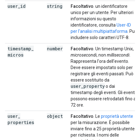
user
_
id
string
Facoltativo
. un identificatore
unico per un utente. Per ulteriori
informazioni su questo
identificatore, consulta
User-ID
per l'analisi multipiattaforma
. Può
includere solo caratteri UTF-8.
timestamp
_
number
Facoltativo
. Un timestamp Unix,
micros
microsecondi
, non
millisecondi
.
Rappresenta l'ora dell'evento.
Deve essere impostato solo per
registrare gli eventi passati. Può
essere sostituito da
user_property
o dai
timestamp degli eventi. Gli eventi
possono essere retrodatati fino a
72 ore.
user
_
object
Facoltativo
. Le
proprietà utente
properties
per la misurazione. È possibile
inviare fino a 25 proprietà utente
per richiesta. I nomi delle