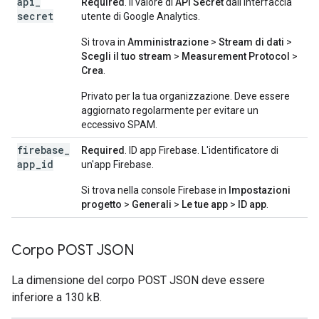
api
_
Required
. Il valore di
API Secret
dall'interfaccia
secret
utente di Google Analytics.
Si trova in
Amministrazione
>
Stream di dati
>
Scegli il tuo stream
>
Measurement Protocol
>
Crea
.
Privato per la tua organizzazione. Deve essere
aggiornato regolarmente per evitare un
eccessivo SPAM.
firebase
_
Required
. ID app Firebase. L'identificatore di
app
_
id
un'app Firebase.
Si trova nella console Firebase in
Impostazioni
progetto
>
Generali
>
Le tue app
>
ID app
.
Corpo POST JSON
La dimensione del corpo POST JSON deve essere
inferiore a 130 kB.