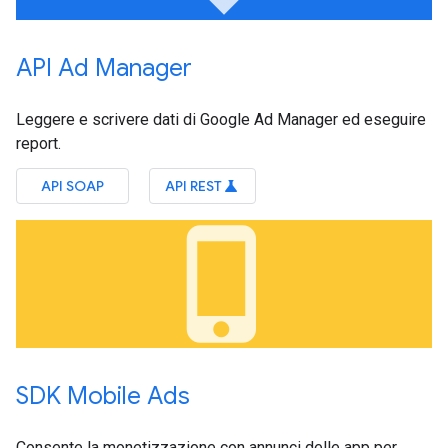
API Ad Manager
Leggere e scrivere dati di Google Ad Manager ed eseguire
report.
API SOAP
API REST
science
phone_iphone
SDK Mobile Ads
Consente la monetizzazione con annunci delle app per