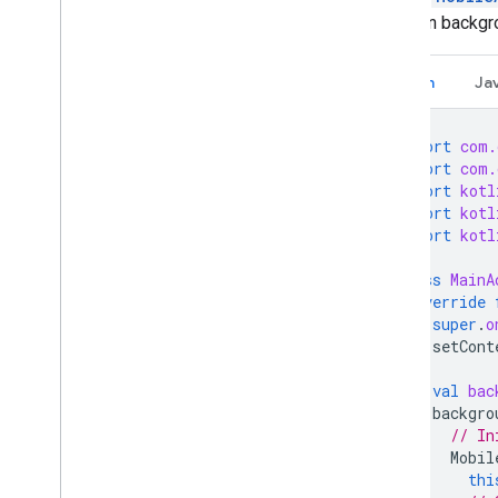
thread in backgr
Kotlin
Ja
import
com.
import
com.
import
kotl
import
kotl
import
kotl
class
MainA
override
super
.
o
setCont
val
bac
backgro
// In
Mobil
thi