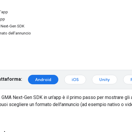
l'app
app
MA Next-Gen SDK
mato dell'annuncio
attaforma:
Android
iOS
Unity
i
GMA Next-Gen SDK
in un'app è il primo passo per mostrare gli 
 puoi scegliere un formato dell'annuncio (ad esempio nativo o vi