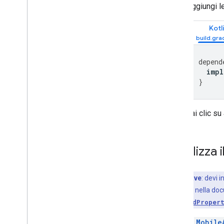
Aggiungi 
Kotl
depend
impl
}
Fai clic su
Inizializza i
Punto chiave
: devi 
esplicitamente nella doc
UninitializedProper
Chiama
Mobile