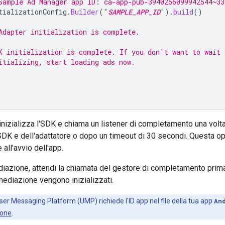
Sample Ad Manager app ID: ca-app-pub-3940256099942544~33
tializationConfig
.
Builder
(
"
SAMPLE_APP_ID
"
).
build
()
Adapter initialization is complete.
K initialization is complete. If you don't want to wait 
itializing, start loading ads now.
izializza l'SDK e chiama un listener di completamento una volta 
SDK
e dell'adattatore o dopo un timeout di 30 secondi. Questa 
 all'avvio dell'app.
ediazione, attendi la chiamata del gestore di completamento prima 
 mediazione vengono inizializzati.
er Messaging Platform (UMP) richiede l'ID app nel file della tua app
An
ione
.