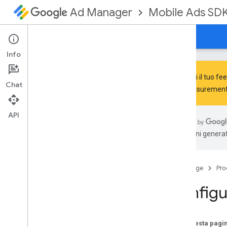
Mobile Ads SD
Ad Manager
Guide
Riferimento
Scarica
Assistenza
Info
Condividi il tuo 
Chat
and Measurement
Configura l'SDK GMA Next-Gen
Note di rilascio
API
Ritiro e dismissione
traduzioni generat
Eseguire la migrazione dall'SDK Google
Mobile Ads (legacy)
Attivare gli annunci di prova
Home page
Pro
Utilizzare le skill dell'agente
Configu
Scegliere un formato dell'annuncio
Apertura app
Banner
Su questa pagi