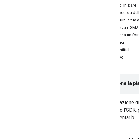
Interstitial
Prima di iniziare
Nativo
Prerequisiti del
Con premio
Configura la tua 
Interstitial con premio
Inizializza il G
Seleziona un for
Integrare la mediazione
Banner
Configura la mediazione
Interstitial
Scegliere le origini annuncio
Nativo
Integrare le origini annuncio
Risolvere i problemi relativi alle offerte
Creare eventi personalizzati
Seleziona la pi
Controllare la privacy
Strategie
L'integrazione d
Modalità di pubblicazione di annunci
integrato l'SDK,
Informativa sui dati di Google Play
implementarlo.
Norme sui dati sulla posizione esatta
Leggi statali sulla privacy degli Stati
Uniti