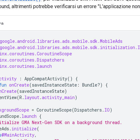
ound, altrimenti potrebbe verificarsi un errore "L'applicazione no
va
google.android.libraries.ads.mobile.sdk.MobileAds
google.android.libraries.ads.mobile.sdk.initialization.I
inx.coroutines.CoroutineScope
inx.coroutines.Dispatchers
inx.coroutines.launch
ctivity
:
AppCompatActivity
()
{
fun
onCreate
(
savedInstanceState
:
Bundle?)
{
nCreate
(
savedInstanceState
)
entView
(
R
.
layout
.
activity_main
)
kgroundScope
=
CoroutineScope
(
Dispatchers
.
IO
)
undScope
.
launch
{
itialize 
GMA Next-Gen SDK
 on a background thread.
eAds
.
initialize
(
s
@MainActivity
,