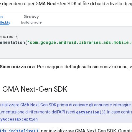
le dipendenze per
GMA Next-Gen SDK
al file di build a livello di a
in
Groovy
encies
{
ementation
(
"com.google.android.libraries.ads.mobile.
Sincronizza ora
. Per maggiori dettagli sulla sincronizzazione, 
l
GMA Next-Gen SDK
inizializzare
GMA Next-Gen SDK
prima di caricare gli annunci e interagire 
umentazione di riferimento dell'API (vedi
getVersion()
). In caso cont
tyAccessException
.
Ads.initialize()
per inizializzare
GMA Next-Gen SDK
. Quest