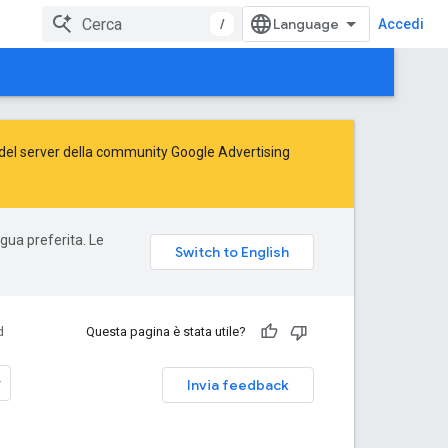
/
Accedi
del server della community Google Advertising
ngua preferita. Le
d
Questa pagina è stata utile?
Invia feedback