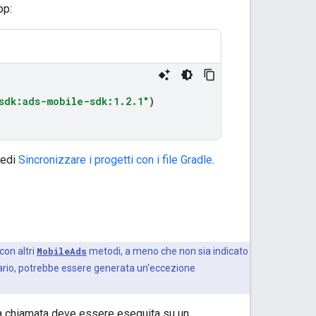
pp:
sdk:ads-mobile-sdk:1.2.1"
)
vedi
Sincronizzare i progetti con i file Gradle
.
con altri
MobileAds
metodi, a meno che non sia indicato
rario, potrebbe essere generata un'eccezione
a chiamata deve essere eseguita su un