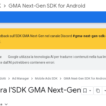
K
GMA Next-Gen SDK for Android
feedback sull'SDK GMA Next-Gen nel canale Discord
#gma-next-gen-sdk
.
Google utilizza la tecnologia AI per tradurre i contenuti nella tua li
e dall'AI potrebbero contenere errori.
dotti
Ad Manager
Mobile Ads SDK
GMA Next-Gen SDK for Androi
ra l'SDK GMA Next-Gen
na