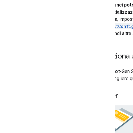
Gli annunci po
dell'inizializza
Svizzera, impost
RequestConfi
intraprendi altre
Seleziona 
GMA Next-Gen 
puoi scegliere qu
Banner