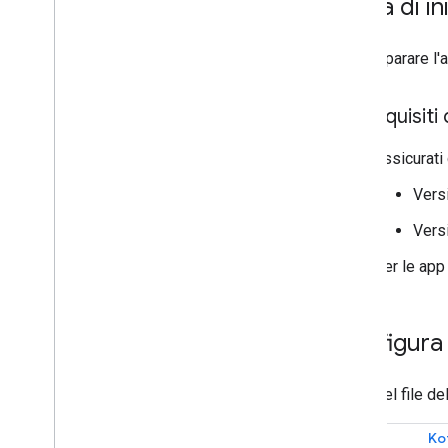
Prima di in
User Messaging Platform (UMP)
Per preparare l'
Risolvere i problemi relativi agli
annunci
Strumento di controllo degli annunci
Prerequisiti 
Testare i tipi di creatività
Errori di caricamento degli annunci
Assicurati c
Informazioni sulla risposta
Vers
Proxy Charles
Strumenti di anteprima e pubblicazione
Vers
delle creatività
Per le app 
Ottimizza
Accesso diretto ad Ad Exchange
Authorized Sellers for Apps
Configura 
Impostazioni globali
Entrate pubblicitarie a livello di
Nel file de
impressione
Combinare le richieste di annunci nativi
e banner
Kot