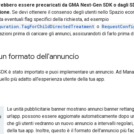
trebbero essere precaricati da
GMA Next-Gen SDK
o dagli S
zione.
Se devi ottenere il consenso degli utenti nello Spazio eco
a eventuali flag specifici della richiesta, ad esempio
guration.TagForChildDirectedTreatment
o
RequestConfi
 azioni prima di caricare gli annunci, assicurandoti di farlo prima d
un formato dell'annuncio
SDK
è stato importato e puoi implementare un annuncio. Ad Manage
ello più adatto all'esperienza utente della tua app.
Le unità pubblicitarie banner mostrano annunci banner rettan
un'app. possono essere aggiornate automaticamente dopo un 
che gli utenti vedranno un nuovo annuncio a intervalli regola
della tua app. Inoltre, questo è il formato dell'annuncio più f