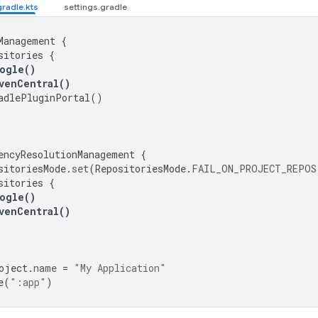
Management
{
sitories
{
ogle
()
venCentral
()
adlePluginPortal
()
encyResolutionManagement
{
sitoriesMode
.
set
(
RepositoriesMode
.
FAIL_ON_PROJECT_REPOS
sitories
{
ogle
()
venCentral
()
oject
.
name
=
"My Application"
e
(
":app"
)