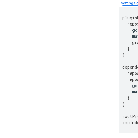
Metadati degli annunci
MRAID
plugin
Targeting
repo
Open Measurement
go
Browser in-app
ma
gr
}
}
depend
repo
repo
go
ma
}
}
rootPr
includ