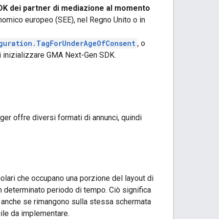
DK dei partner di mediazione al momento
nomico europeo (SEE), nel Regno Unito o in
guration.TagForUnderAgeOfConsent
, o
i inizializzare
GMA Next-Gen SDK
.
r offre diversi formati di annunci, quindi
golari che occupano una porzione del layout di
determinato periodo di tempo. Ciò significa
ri, anche se rimangono sulla stessa schermata
acile da implementare.