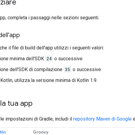
iziare
app, completa i passaggi nelle sezioni seguenti.
dell'app
he il file di build dell'app utilizzi i seguenti valori:
ione minima dell'SDK
24
o successive
ione dell'SDK di compilazione
35
o successive
Kotlin, utilizza la versione minima di Kotlin 1.9.
la tua app
lle impostazioni di Gradle, includi il
repository Maven di Google
e
lin
Groovy