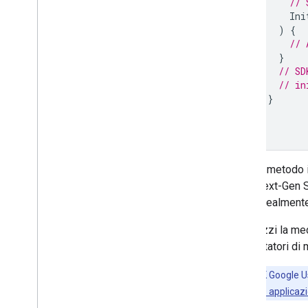
// 
Ini
)
{
// 
}
// SD
// in
}
}
}
Questo metodo in
GMA Next-Gen 
volta, idealmente
Se utilizzi la m
gli adattatori di
Nota:
l'SDK Google Us
Aggiungere l'ID applicaz