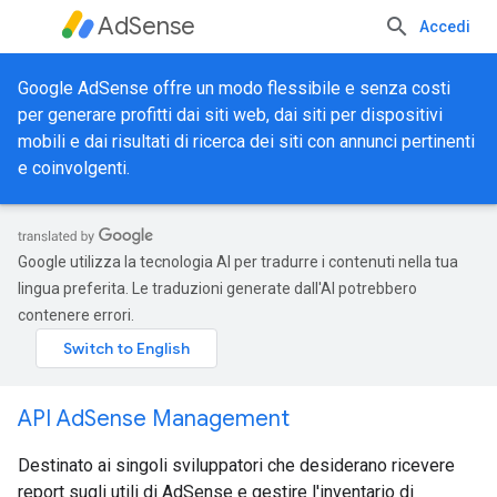
AdSense
Accedi
Google AdSense offre un modo flessibile e senza costi
per generare profitti dai siti web, dai siti per dispositivi
mobili e dai risultati di ricerca dei siti con annunci pertinenti
e coinvolgenti.
Google utilizza la tecnologia AI per tradurre i contenuti nella tua
lingua preferita. Le traduzioni generate dall'AI potrebbero
contenere errori.
API AdSense Management
Destinato ai singoli sviluppatori che desiderano ricevere
report sugli utili di AdSense e gestire l'inventario di