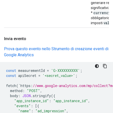
generare repo
significativi.
currency
*
obbligatorio s
valu
imposti
Invia evento
Prova questo evento nello Strumento di creazione eventi di
Google Analytics
const
measurementId
=
'G-XXXXXXXXXX'
;
const
apiSecret
=
'<secret_value>'
;
fetch
(
`
https
:
//www.google-analytics.com/mp/collect?m
method
:
"POST"
,
body
:
JSON
.
stringify
({
"app_instance_id"
:
"app_instance_id"
,
"events"
:
[{
"name"
:
"ad_impression"
,