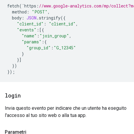
fetch
(
`
https
:
//www.google-analytics.com/mp/collect?m
method
:
"POST"
,
body
:
JSON
.
stringify
({
"client_id"
:
"client_id"
,
"events"
:
[{
"name"
:
"join_group"
,
"params"
:
{
"group_id"
:
"G_12345"
}
}]
})
});
login
Invia questo evento per indicare che un utente ha eseguito
l'accesso al tuo sito web o alla tua app.
Parametri