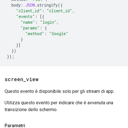
body
:
JSON
.
stringify
({
"client_id"
:
"client_id"
,
"events"
:
[{
"name"
:
"login"
,
"params"
:
{
"method"
:
"Google"
}
}]
})
});
screen
_
view
Questo evento è disponibile solo per gli stream di app.
Utilizza questo evento per indicare che è avvenuta una
transizione dello schermo.
Parametri