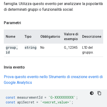
famiglia. Utilizza questo evento per analizzare la popolarità
di determinati gruppi o funzionalità social.
Parametri
Valore di
Nome
Tipo
Obbligatorio
Descrizione
esempio
group
_
string
No
G_12345
L'ID del
id
gruppo.
Invia evento
Prova questo evento nello Strumento di creazione eventi di
Google Analytics
const
measurementId
=
'G-XXXXXXXXXX'
;
const
apiSecret
=
'<secret_value>'
;