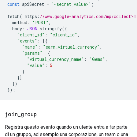
const
apiSecret
=
'<secret_value>'
;
fetch
(
`
https
:
//www.google-analytics.com/mp/collect?m
method
:
"POST"
,
body
:
JSON
.
stringify
({
"client_id"
:
"client_id"
,
"events"
:
[{
"name"
:
"earn_virtual_currency"
,
"params"
:
{
"virtual_currency_name"
:
"Gems"
,
"value"
:
5
}
}]
})
});
join
_
group
Registra questo evento quando un utente entra a far parte
di un gruppo, ad esempio una corporazione, un team o una