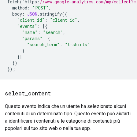
fetch
(
`
https
:
//www.google-analytics.com/mp/collect?m
method
:
"POST"
,
body
:
JSON
.
stringify
({
"client_id"
:
"client_id"
,
"events"
:
[{
"name"
:
"search"
,
"params"
:
{
"search_term"
:
"t-shirts"
}
}]
})
});
select
_
content
Questo evento indica che un utente ha selezionato alcuni
contenuti di un determinato tipo. Questo evento può aiutarti
a identificare i contenuti e le categorie di contenuti più
popolari sul tuo sito web o nella tua app.