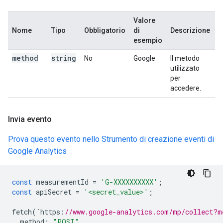
Valore
Nome
Tipo
Obbligatorio
di
Descrizione
esempio
method
string
No
Google
Il metodo
utilizzato
per
accedere.
Invia evento
Prova questo evento nello Strumento di creazione eventi di
Google Analytics
const
measurementId
=
'G-XXXXXXXXXX'
;
const
apiSecret
=
'<secret_value>'
;
fetch
(
`
https
:
//www.google-analytics.com/mp/collect?m
method
:
"POST"
,