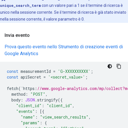
unique_search_term
con un valore pari a 1 se il termine di ricerca è
unico nella sessione corrente. Se il termine di ricerca è già stato inviato
nella sessione corrente, il valore parametro è 0.
Invia evento
Prova questo evento nello Strumento di creazione eventi di
Google Analytics
const
measurementId
=
'G-XXXXXXXXXX'
;
const
apiSecret
=
'<secret_value>'
;
fetch
(
`
https
:
//www.google-analytics.com/mp/collect?m
method
:
"POST"
,
body
:
JSON
.
stringify
({
"client_id"
:
"client_id"
,
"events"
:
[{
"name"
:
"view_search_results"
,
"params"
:
{