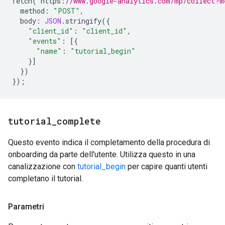
fetch
(
`
https
:
//www.google-analytics.com/mp/collect?m
method
:
"POST"
,
body
:
JSON
.
stringify
({
"client_id"
:
"client_id"
,
"events"
:
[{
"name"
:
"tutorial_begin"
}]
})
});
tutorial
_
complete
Questo evento indica il completamento della procedura di
onboarding da parte dell'utente. Utilizza questo in una
canalizzazione con
tutorial_begin
per capire quanti utenti
completano il tutorial.
Parametri