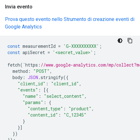
Invia evento
Prova questo evento nello Strumento di creazione eventi di
Google Analytics
const
measurementId
=
'G-XXXXXXXXXX'
;
const
apiSecret
=
'<secret_value>'
;
fetch
(
`
https
:
//www.google-analytics.com/mp/collect?m
method
:
"POST"
,
body
:
JSON
.
stringify
({
"client_id"
:
"client_id"
,
"events"
:
[{
"name"
:
"select_content"
,
"params"
:
{
"content_type"
:
"product"
,
"content_id"
:
"C_12345"
}
}]
})
});