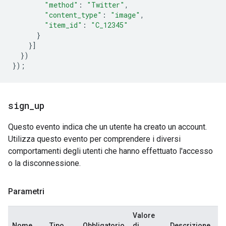
"method"
:
"Twitter"
,
"content_type"
:
"image"
,
"item_id"
:
"C_12345"
}
}]
})
});
sign
_
up
Questo evento indica che un utente ha creato un account.
Utilizza questo evento per comprendere i diversi
comportamenti degli utenti che hanno effettuato l'accesso
o la disconnessione.
Parametri
Valore
Nome
Tipo
Obbligatorio
di
Descrizione