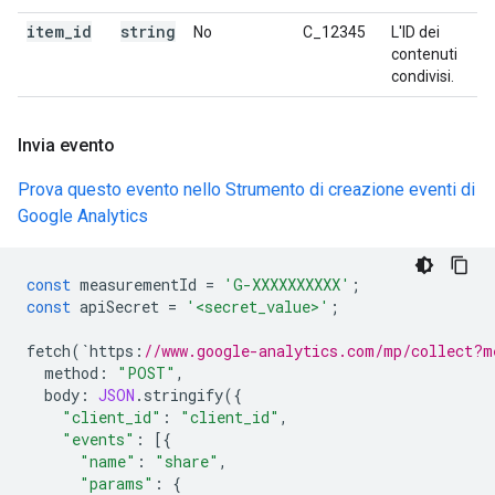
item
_
id
string
No
C_12345
L'ID dei
contenuti
condivisi.
Invia evento
Prova questo evento nello Strumento di creazione eventi di
Google Analytics
const
measurementId
=
'G-XXXXXXXXXX'
;
const
apiSecret
=
'<secret_value>'
;
fetch
(
`
https
:
//www.google-analytics.com/mp/collect?m
method
:
"POST"
,
body
:
JSON
.
stringify
({
"client_id"
:
"client_id"
,
"events"
:
[{
"name"
:
"share"
,
"params"
:
{