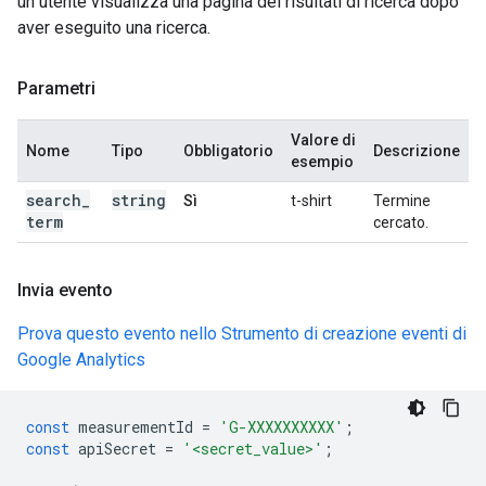
un utente visualizza una pagina dei risultati di ricerca dopo
aver eseguito una ricerca.
Parametri
Valore di
Nome
Tipo
Obbligatorio
Descrizione
esempio
search
_
string
Sì
t-shirt
Termine
term
cercato.
Invia evento
Prova questo evento nello Strumento di creazione eventi di
Google Analytics
const
measurementId
=
'G-XXXXXXXXXX'
;
const
apiSecret
=
'<secret_value>'
;