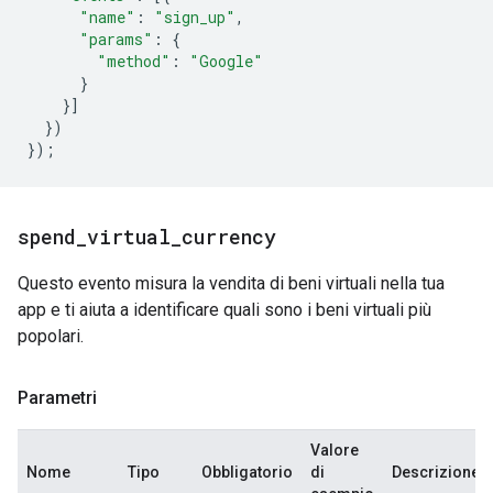
"name"
:
"sign_up"
,
"params"
:
{
"method"
:
"Google"
}
}]
})
});
spend
_
virtual
_
currency
Questo evento misura la vendita di beni virtuali nella tua
app e ti aiuta a identificare quali sono i beni virtuali più
popolari.
Parametri
Valore
Nome
Tipo
Obbligatorio
di
Descrizione