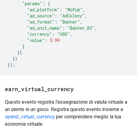
"params"
:
{
"ad_platform"
:
"MoPub"
,
"ad_source"
:
"AdColony"
,
"ad_format"
:
"Banner"
,
"ad_unit_name"
:
"Banner_03"
,
"currency"
:
"USD"
,
"value"
:
3.99
}
}]
})
});
earn
_
virtual
_
currency
Questo evento registra l'assegnazione di valuta virtuale a
un utente in un gioco. Registra questo evento insieme a
spend_virtual_currency
per comprendere meglio la tua
economia virtuale.