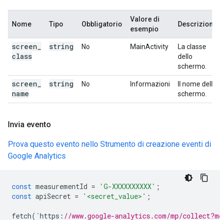
Valore di
Nome
Tipo
Obbligatorio
Descrizione
esempio
screen
_
string
No
MainActivity
La classe
class
dello
schermo.
screen
_
string
No
Informazioni
Il nome dello
name
schermo.
Invia evento
Prova questo evento nello Strumento di creazione eventi di
Google Analytics
const
measurementId
=
'G-XXXXXXXXXX'
;
const
apiSecret
=
'<secret_value>'
;
fetch
(
`
https
:
//www.google-analytics.com/mp/collect?m