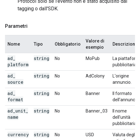
Protocol solo se l'evento non è stato acquisito dal
tagging o dall'SDK.
Parametri
Valore di
Nome
Tipo
Obbligatorio
Descrizione
esempio
ad
_
string
No
MoPub
La piattafor
platform
pubblicitaria.
ad
_
string
No
AdColony
L'origine
source
annuncio.
ad
_
string
No
Banner
Il formato
format
dell'annuncio.
ad
_
unit
_
string
No
Banner_03
Il nome
name
dell'unità
pubblicitaria.
currency
string
No
USD
Valuta degli