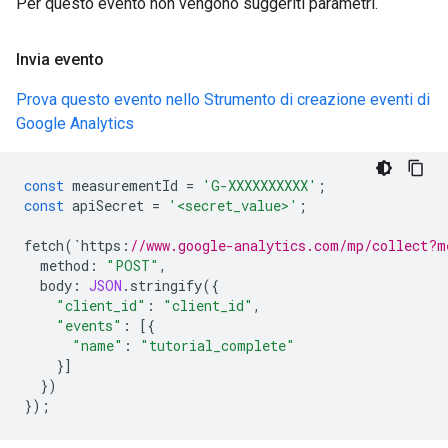
Per questo evento non vengono suggeriti parametri.
Invia evento
Prova questo evento nello Strumento di creazione eventi di
Google Analytics
const
measurementId
=
'G-XXXXXXXXXX'
;
const
apiSecret
=
'<secret_value>'
;
fetch
(
`
https
:
//www.google-analytics.com/mp/collect?m
method
:
"POST"
,
body
:
JSON
.
stringify
({
"client_id"
:
"client_id"
,
"events"
:
[{
"name"
:
"tutorial_complete"
}]
})
});