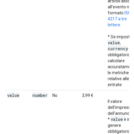
articoli associ
all'evento nel
formato
ISO
4217 a tre
lettere
.
* Se imposti
value
,
currency
è
obbligatorio p
calcolare
accuratamen
le metriche
relative alle
entrate.
value
number
No
3,99 €
Il valore
dell'impressi
dell'annuncio.
value
*
è in
genere
obbligatorio p