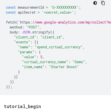
const
measurementId
=
'G-XXXXXXXXXX'
;
const
apiSecret
=
'<secret_value>'
;
fetch
(
`
https
:
//www.google-analytics.com/mp/collect?m
method
:
"POST"
,
body
:
JSON
.
stringify
({
"client_id"
:
"client_id"
,
"events"
:
[{
"name"
:
"spend_virtual_currency"
,
"params"
:
{
"value"
:
5
,
"virtual_currency_name"
:
"Gems"
,
"item_name"
:
"Starter Boost"
}
}]
})
});
tutorial
_
begin