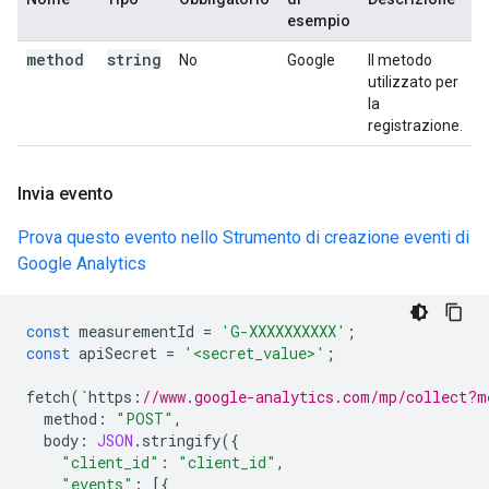
esempio
method
string
No
Google
Il metodo
utilizzato per
la
registrazione.
Invia evento
Prova questo evento nello Strumento di creazione eventi di
Google Analytics
const
measurementId
=
'G-XXXXXXXXXX'
;
const
apiSecret
=
'<secret_value>'
;
fetch
(
`
https
:
//www.google-analytics.com/mp/collect?m
method
:
"POST"
,
body
:
JSON
.
stringify
({
"client_id"
:
"client_id"
,
"events"
:
[{